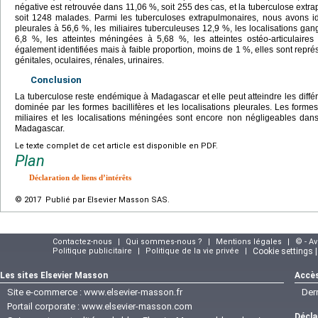
négative est retrouvée dans 11,06 %, soit 255 des cas, et la tuberculose extr
soit 1248 malades. Parmi les tuberculoses extrapulmonaires, nous avons ide
pleurales à 56,6 %, les miliaires tuberculeuses 12,9 %, les localisations gan
6,8 %, les atteintes méningées à 5,68 %, les atteintes ostéo-articulaires
également identifiées mais à faible proportion, moins de 1 %, elles sont repré
génitales, oculaires, rénales, urinaires.
Conclusion
La tuberculose reste endémique à Madagascar et elle peut atteindre les différ
dominée par les formes bacillifères et les localisations pleurales. Les for
miliaires et les localisations méningées sont encore non négligeables d
Madagascar.
Le texte complet de cet article est disponible en PDF.
Plan
Déclaration de liens d’intérêts
© 2017 Publié par Elsevier Masson SAS.
Contactez-nous
|
Qui sommes-nous ?
|
Mentions légales
|
© - A
Politique publicitaire
|
Politique de la vie privée
|
Cookie settings 
Les sites Elsevier Masson
Accès
Site e-commerce :
www.elsevier-masson.fr
Der
Portail corporate :
www.elsevier-masson.com
Décla