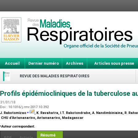
Accueil
Dernier numéro
Archives
Articles sous presse
REVUE DES MALADIES RESPIRATOIRES
Profils épidémiocliniques de la tuberculose 
31/01/18
Doi : 10.1016/j.rmr.2017.10.392
⁎
J. Rakotomizao
, K. Ravahatra, I.T. Rakotondrabe, A. Nandimbiniaina, R. Rah
CHU d’Antananarivo, Antananarivo, Madagascar
⁎
Auteur correspondant.
Résumé
PDF
Article