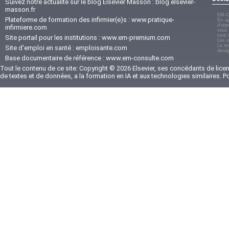
Suivez notre actualité sur le blog Elsevier Masson :
blog.elsevier-
masson.fr
EM-C
Plateforme de formation des infirmier(e)s :
www.pratique-
En ap
d'opp
infirmiere.com
vous 
sont 
Site portail pour les institutions :
www.em-premium.com
Les i
Le re
Site d'emploi en santé :
emploisante.com
divul
Base documentaire de référence :
www.em-consulte.com
Tout le contenu de ce site: Copyright © 2026 Elsevier, ses concédants de licenc
de textes et de données, a la formation en IA et aux technologies similaires. 