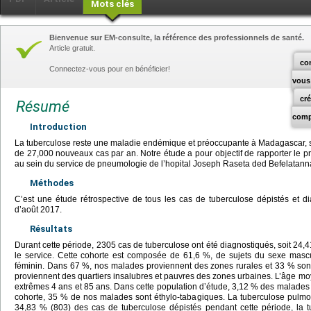
Mots clés
Bienvenue sur EM-consulte, la référence des professionnels de santé.
Article gratuit.
co
Connectez-vous pour en bénéficier!
vous
cr
Résumé
comp
Introduction
La tuberculose reste une maladie endémique et préoccupante à Madagascar, s
de 27,000 nouveaux cas par an. Notre étude a pour objectif de rapporter le pr
au sein du service de pneumologie de l’hopital Joseph Raseta ded Befelatan
Méthodes
C’est une étude rétrospective de tous les cas de tuberculose dépistés et 
d’août 2017.
Résultats
Durant cette période, 2305 cas de tuberculose ont été diagnostiqués, soit 24
le service. Cette cohorte est composée de 61,6 %, de sujets du sexe masc
féminin. Dans 67 %, nos malades proviennent des zones rurales et 33 % son
proviennent des quartiers insalubres et pauvres des zones urbaines. L’âge m
extrêmes 4 ans et 85 ans. Dans cette population d’étude, 3,12 % des malades s
cohorte, 35 % de nos malades sont éthylo-tabagiques. La tuberculose pulmon
34,83 % (803) des cas de tuberculose dépistés pendant cette période, la 