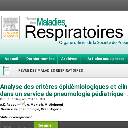
Accueil
Dernier numéro
Archives
Articles sous presse
REVUE DES MALADIES RESPIRATOIRES
Analyse des critères épidémiologiques et clin
dans un service de pneumologie pédiatrique
-
Doi : 10.1016/j.rmr.2017.10.391
⁎
A.K. Radoui
, A. Moktefi, M. Aichaoui
Service de pneumologie, Oran, Algérie
⁎
Auteur correspondant.
Résumé
PDF
Article