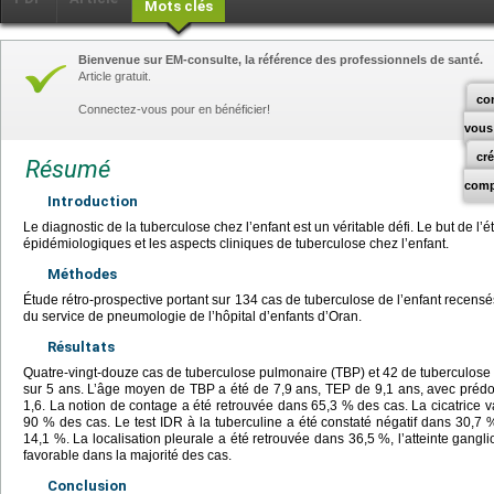
Mots clés
Bienvenue sur EM-consulte, la référence des professionnels de santé.
Article gratuit.
co
Connectez-vous pour en bénéficier!
vous
cr
Résumé
comp
Introduction
Le diagnostic de la tuberculose chez l’enfant est un véritable défi. Le but de l’é
épidémiologiques et les aspects cliniques de tuberculose chez l’enfant.
Méthodes
Étude rétro-prospective portant sur 134 cas de tuberculose de l’enfant recen
du service de pneumologie de l’hôpital d’enfants d’Oran.
Résultats
Quatre-vingt-douze cas de tuberculose pulmonaire (TBP) et 42 de tuberculose 
sur 5 ans. L’âge moyen de TBP a été de 7,9 ans, TEP de 9,1 ans, avec préd
1,6. La notion de contage a été retrouvée dans 65,3 % des cas. La cicatrice
90 % des cas. Le test IDR à la tuberculine a été constaté négatif dans 30,7 
14,1 %. La localisation pleurale a été retrouvée dans 36,5 %, l’atteinte gangl
favorable dans la majorité des cas.
Conclusion