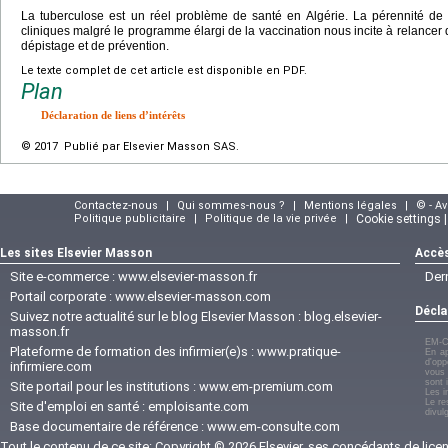
La tuberculose est un réel problème de santé en Algérie. La pérennité de 
cliniques malgré le programme élargi de la vaccination nous incite à relancer 
dépistage et de prévention.
Le texte complet de cet article est disponible en PDF.
Plan
Déclaration de liens d’intérêts
© 2017 Publié par Elsevier Masson SAS.
Contactez-nous
|
Qui sommes-nous ?
|
Mentions légales
|
© - A
Politique publicitaire
|
Politique de la vie privée
|
Cookie settings 
Les sites Elsevier Masson
Accès
Site e-commerce :
www.elsevier-masson.fr
Der
Portail corporate :
www.elsevier-masson.com
Décla
Suivez notre actualité sur le blog Elsevier Masson :
blog.elsevier-
masson.fr
EM-C
Plateforme de formation des infirmier(e)s :
www.pratique-
En ap
d'opp
infirmiere.com
vous 
sont 
Site portail pour les institutions :
www.em-premium.com
Les i
Le re
Site d'emploi en santé :
emploisante.com
divul
Base documentaire de référence :
www.em-consulte.com
Tout le contenu de ce site: Copyright © 2026 Elsevier, ses concédants de licenc