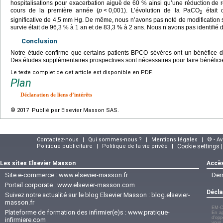
hospitalisations pour exacerbation aiguë de 60 % ainsi qu’une réduction de 
cours de la première année (
p
<
0,001). L’évolution de la PaCO
était 
2
significative de 4,5
mm Hg. De même, nous n’avons pas noté de modification s
survie était de 96,3 % à 1 an et de 83,3 % à 2 ans. Nous n’avons pas identifié d
Conclusion
Notre étude confirme que certains patients BPCO sévères ont un bénéfice de
Des études supplémentaires prospectives sont nécessaires pour faire bénéficie
Le texte complet de cet article est disponible en PDF.
Plan
Déclaration de liens d’intérêts
© 2017 Publié par Elsevier Masson SAS.
Contactez-nous
|
Qui sommes-nous ?
|
Mentions légales
|
© - A
Politique publicitaire
|
Politique de la vie privée
|
Cookie settings 
Les sites Elsevier Masson
Accès
Site e-commerce :
www.elsevier-masson.fr
Der
Portail corporate :
www.elsevier-masson.com
Décla
Suivez notre actualité sur le blog Elsevier Masson :
blog.elsevier-
masson.fr
EM-C
Plateforme de formation des infirmier(e)s :
www.pratique-
En ap
d'opp
infirmiere.com
vous 