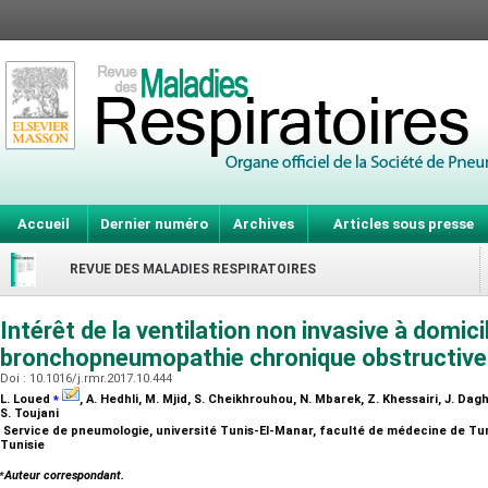
Accueil
Dernier numéro
Archives
Articles sous presse
REVUE DES MALADIES RESPIRATOIRES
Intérêt de la ventilation non invasive à domici
bronchopneumopathie chronique obstructiv
Doi : 10.1016/j.rmr.2017.10.444
⁎
L. Loued
, A. Hedhli, M. Mjid, S. Cheikhrouhou, N. Mbarek, Z. Khessairi, J. Dagh
S. Toujani
Service de pneumologie, université Tunis-El-Manar, faculté de médecine de Tun
Tunisie
⁎
Auteur correspondant.