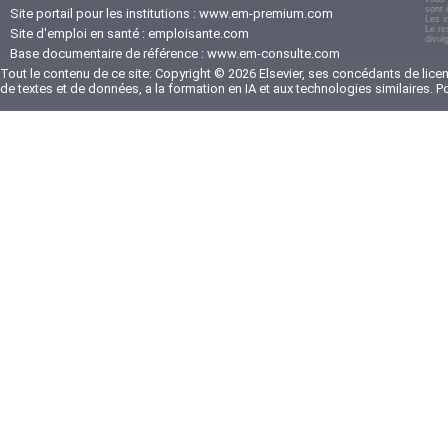
sont 
Site portail pour les institutions :
www.em-premium.com
Les i
Le re
Site d'emploi en santé :
emploisante.com
divul
Base documentaire de référence :
www.em-consulte.com
Tout le contenu de ce site: Copyright © 2026 Elsevier, ses concédants de licenc
de textes et de données, a la formation en IA et aux technologies similaires. 