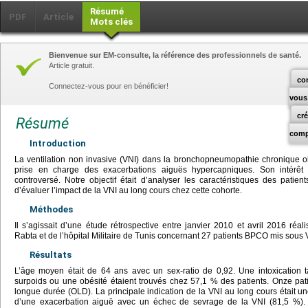
Résumé
PDF
Article
Mots clés
Bienvenue sur EM-consulte, la référence des professionnels de santé.
Article gratuit.
co
Connectez-vous pour en bénéficier!
vous
cr
Résumé
comp
Introduction
La ventilation non invasive (VNI) dans la bronchopneumopathie chronique o
prise en charge des exacerbations aiguës hypercapniques. Son intérêt 
controversé. Notre objectif était d’analyser les caractéristiques des pat
d’évaluer l’impact de la VNI au long cours chez cette cohorte.
Méthodes
Il s’agissait d’une étude rétrospective entre janvier 2010 et avril 2016 ré
Rabta et de l’hôpital Militaire de Tunis concernant 27 patients BPCO mis sous 
Résultats
L’âge moyen était de 64 ans avec un sex-ratio de 0,92. Une intoxication
surpoids ou une obésité étaient trouvés chez 57,1 % des patients. Onze pat
longue durée (OLD). La principale indication de la VNI au long cours était 
d’une exacerbation aiguë avec un échec de sevrage de la VNI (81,5 %).