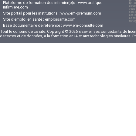
Plateforme de formation des infirmier(e)s :
www.pratique-
En ap
d'opp
infirmiere.com
vous 
sont 
Site portail pour les institutions :
www.em-premium.com
Les i
Le re
Site d'emploi en santé :
emploisante.com
divul
Base documentaire de référence :
www.em-consulte.com
Tout le contenu de ce site: Copyright © 2026 Elsevier, ses concédants de licenc
de textes et de données, a la formation en IA et aux technologies similaires. 