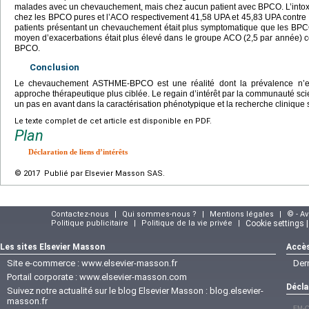
malades avec un chevauchement, mais chez aucun patient avec BPCO. L’intoxic
chez les BPCO pures et l’ACO respectivement 41,58 UPA et 45,83 UPA contre
patients présentant un chevauchement était plus symptomatique que les BPC
moyen d’exacerbations était plus élevé dans le groupe ACO (2,5 par année) c
BPCO.
Conclusion
Le chevauchement ASTHME-BPCO est une réalité dont la prévalence n’est
approche thérapeutique plus ciblée. Le regain d’intérêt par la communauté s
un pas en avant dans la caractérisation phénotypique et la recherche clinique
Le texte complet de cet article est disponible en PDF.
Plan
Déclaration de liens d’intérêts
© 2017 Publié par Elsevier Masson SAS.
Contactez-nous
|
Qui sommes-nous ?
|
Mentions légales
|
© - A
Politique publicitaire
|
Politique de la vie privée
|
Cookie settings 
Les sites Elsevier Masson
Accès
Site e-commerce :
www.elsevier-masson.fr
Der
Portail corporate :
www.elsevier-masson.com
Décla
Suivez notre actualité sur le blog Elsevier Masson :
blog.elsevier-
masson.fr
EM-C