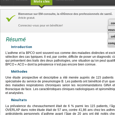
Mots clés
Bienvenue sur EM-consulte, la référence des professionnels de santé.
Article gratuit.
co
Connectez-vous pour en bénéficier!
vous
cr
Résumé
comp
Introduction
L’asthme et la BPCO sont souvent vus comme des maladies distinctes et exclu
sélection des cas typiques. Il est, par contre, difficile de poser un diagnostic
qui présentent des traits des deux pathologies, une situation qu’on peut qual
BPCO « ACO » dont la prévalence n’est pas encore bien connue.
Méthodes
Une étude prospective et descriptive a été menée auprès de 115 patients
spécialisée du service de pneumologie B. Les patients ont bénéficié d’un qu
des maladies respiratoires chroniques selon les recommandations GINA 
thoracique de face. Les caractéristiques cliniques radiologiques et spirométri
et analysées.
Résultats
La prévalence du chevauchement était de 6 % parmi les 115 patients, l’
OVERLAP dans notre étude était de 57 ans, contre 41,86 ans chez les asth
antécédents personnels d’asthme avant l’âge de 20 ans ont été notés che