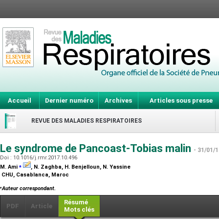
Accueil
Dernier numéro
Archives
Articles sous presse
REVUE DES MALADIES RESPIRATOIRES
Le syndrome de Pancoast-Tobias malin
- 31/01/
Doi : 10.1016/j.rmr.2017.10.496
⁎
M. Ami
, N. Zaghba, H. Benjelloun, N. Yassine
CHU, Casablanca, Maroc
⁎
Auteur correspondant.
Résumé
PDF
Article
Mots clés