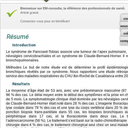
Bienvenue sur EM-consulte, la référence des professionnels de santé.
Article gratuit.
co
Connectez-vous pour en bénéficier!
vous
cr
Résumé
comp
Introduction
Le syndrome de Pancoast-Tobias associe une tumeur de l’apex pulmonaire, u
névralgies cervicobrachiales et un syndrome de Claude-Bernard-Horner. Il
bronchopulmonaires.
Méthodes Le but de notre étude est de déterminer le profil épidémiologiq
bronchiques révélés par ce syndrome. Nous rapportons une étude rétrospe
service des maladies respiratoires du CHU Ibn-Rochd de Casablanca entre 20
Résultats
La moyenne d’âge était de 53 ans, avec une prédominance masculine (97 %
96 % des cas. Le délai moyen entre le début des symptômes et la prise en c
de 5 mois. La symptomatologie clinique était dominée par les névralgies cer
de Claude-Bernard-Horner était noté dans 28 % des cas. L’imagerie thoraciqu
lyse costale dans 78 % des cas et une lyse du corps vertébral dans 20 % des
ponction biopsie trans-pariétale dans 55 cas, les biopsies bronchiques d
périphérique dans 17 cas, et la thoracotomie dans deux cas. Le ty
l’adénocarcinome (56 %). Le traitement s’est basé sur la radio-chimiothérapie
chirurgie dans 4 % des cas, le traitement chirurgical seul chez un seul malade