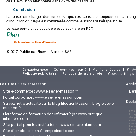
cas. L’évolution était bonne dans 47 % des cas traités.
Conclusion
La prise en charge des tumeurs apicales constitue toujours un challenge
d’induction-chirurgie est considérée comme le standard thérapeutique.
Le texte complet de cet article est disponible en PDF.
Plan
Déclaration de liens d’intérêts
© 2017 Publié par Elsevier Masson SAS.
Contactez-nous
|
Qui sommes-nous ?
|
Mentions légales
|
© - A
Politique publicitaire
|
Politique de la vie privée
|
Cookie settings 
Les sites Elsevier Masson
Accès
Site e-commerce :
www.elsevier-masson.fr
Der
Portail corporate :
www.elsevier-masson.com
Décla
Suivez notre actualité sur le blog Elsevier Masson :
blog.elsevier-
masson.fr
EM-C
Plateforme de formation des infirmier(e)s :
www.pratique-
En ap
d'opp
infirmiere.com
vous 
sont 
Site portail pour les institutions :
www.em-premium.com
Les i
Le re
Site d'emploi en santé :
emploisante.com
divul