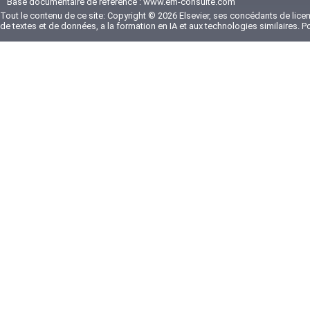
Base documentaire de référence :
www.em-consulte.com
Tout le contenu de ce site: Copyright © 2026 Elsevier, ses concédants de licenc
de textes et de données, a la formation en IA et aux technologies similaires. 