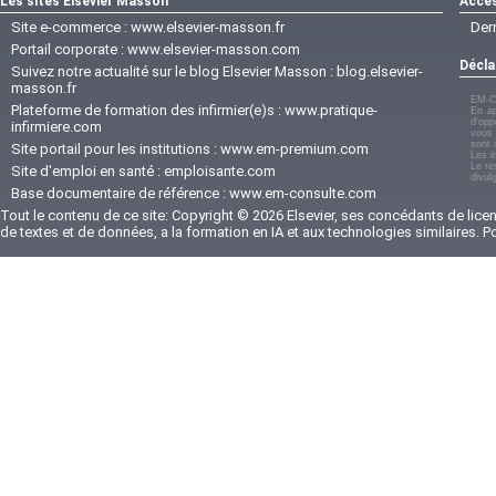
Les sites Elsevier Masson
Accès
Site e-commerce :
www.elsevier-masson.fr
Der
Portail corporate :
www.elsevier-masson.com
Décla
Suivez notre actualité sur le blog Elsevier Masson :
blog.elsevier-
masson.fr
EM-C
Plateforme de formation des infirmier(e)s :
www.pratique-
En ap
d'opp
infirmiere.com
vous 
sont 
Site portail pour les institutions :
www.em-premium.com
Les i
Le re
Site d'emploi en santé :
emploisante.com
divul
Base documentaire de référence :
www.em-consulte.com
Tout le contenu de ce site: Copyright © 2026 Elsevier, ses concédants de licenc
de textes et de données, a la formation en IA et aux technologies similaires. 