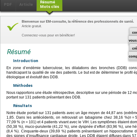
Résumé
PDF
Article
Mots clés
Bienvenue sur EM-consulte, la référence des professionnels de santé.
Article gratuit.
co
Connectez-vous pour en bénéficier!
vous
cr
Résumé
comp
Introduction
En zone d’endémie tuberculose, les dilatations des bronches (DDB) const
handicapant la qualité de vie des patients. Le but est de déterminer le profil é
étiologique et évolutif des DDB.
Méthodes
Nous rapportons une étude rétrospective, descriptive sur une période de 12
portant sur 131 patients présentant des DDB.
Résultats
Notre étude portait sur 131 patients avec un âge moyen de 44,87 ans (extrême
1,85. Dans les antécédents, on retrouvait un tabagisme chez 38,16 %(
n
=
5
77,09 % (
n
=
101) et 4 patients vivant avec le VIH. Les symptômes étaient 
(50,38 %), muco-purulente (41,22 %), une dyspnée d’effort (83,96 %), une h
(8,4 %). Cinquante-deux (39,69 %) patients présentaient un hippocratisme di
des signes d’insuffisance cardiaque droite. Les DDB étaient diffuses dans 5