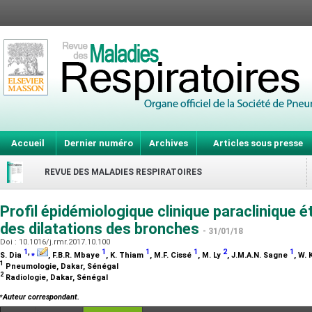
Accueil
Dernier numéro
Archives
Articles sous presse
REVUE DES MALADIES RESPIRATOIRES
Profil épidémiologique clinique paraclinique ét
des dilatations des bronches
- 31/01/18
Doi : 10.1016/j.rmr.2017.10.100
1
,
⁎
1
1
1
2
1
S. Dia
, F.B.R. Mbaye
, K. Thiam
, M.F. Cissé
, M. Ly
, J.M.A.N. Sagne
, W.
1
Pneumologie, Dakar, Sénégal
2
Radiologie, Dakar, Sénégal
⁎
Auteur correspondant.