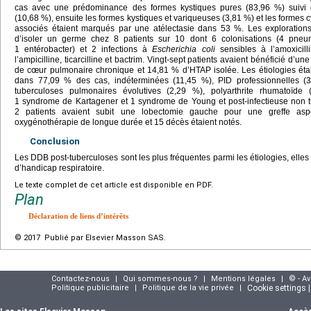
cas avec une prédominance des formes kystiques pures (83,96 %) suivi d
(10,68 %), ensuite les formes kystiques et variqueuses (3,81 %) et les formes 
associés étaient marqués par une atélectasie dans 53 %. Les explorations
d’isoler un germe chez 8 patients sur 10 dont 6 colonisations (4 pneu
1 entérobacter) et 2 infections à
Escherichia coli
sensibles à l’amoxicill
l’ampicilline, ticarcilline et bactrim. Vingt-sept patients avaient bénéficié d
de cœur pulmonaire chronique et 14,81 % d’HTAP isolée. Les étiologies éta
dans 77,09 % des cas, indéterminées (11,45 %), PID professionnelles (3
tuberculoses pulmonaires évolutives (2,29 %), polyarthrite rhumatoïde (
1 syndrome de Kartagener et 1 syndrome de Young et post-infectieuse non t
2 patients avaient subit une lobectomie gauche pour une greffe asper
oxygénothérapie de longue durée et 15 décès étaient notés.
Conclusion
Les DDB post-tuberculoses sont les plus fréquentes parmi les étiologies, elles 
d’handicap respiratoire.
Le texte complet de cet article est disponible en PDF.
Plan
Déclaration de liens d’intérêts
© 2017 Publié par Elsevier Masson SAS.
Contactez-nous
|
Qui sommes-nous ?
|
Mentions légales
|
© - A
Politique publicitaire
|
Politique de la vie privée
|
Cookie settings 