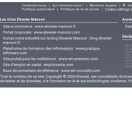
Contactez-nous
|
Qui sommes-nous ?
|
Mentions légales
|
© - A
Politique publicitaire
|
Politique de la vie privée
|
Cookie settings 
Les sites Elsevier Masson
Accès
Site e-commerce :
www.elsevier-masson.fr
Der
Portail corporate :
www.elsevier-masson.com
Décla
Suivez notre actualité sur le blog Elsevier Masson :
blog.elsevier-
masson.fr
EM-C
Plateforme de formation des infirmier(e)s :
www.pratique-
En ap
d'opp
infirmiere.com
vous 
sont 
Site portail pour les institutions :
www.em-premium.com
Les i
Le re
Site d'emploi en santé :
emploisante.com
divul
Base documentaire de référence :
www.em-consulte.com
Tout le contenu de ce site: Copyright © 2026 Elsevier, ses concédants de licenc
de textes et de données, a la formation en IA et aux technologies similaires. 