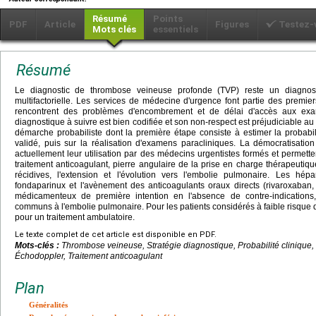
Résumé
Points
PDF
Article
Figures
Testez-
Mots clés
essentiels
Résumé
Le diagnostic de thrombose veineuse profonde (TVP) reste un diagnosti
multifactorielle. Les services de médecine d'urgence font partie des premie
rencontrent des problèmes d'encombrement et de délai d'accès aux exa
diagnostique à suivre est bien codifiée et son non-respect est préjudiciable au 
démarche probabiliste dont la première étape consiste à estimer la probabil
validé, puis sur la réalisation d'examens paracliniques. La démocratisati
actuellement leur utilisation par des médecins urgentistes formés et permett
traitement anticoagulant, pierre angulaire de la prise en charge thérapeutiq
récidives, l'extension et l'évolution vers l'embolie pulmonaire. Les hé
fondaparinux et l'avènement des anticoagulants oraux directs (rivaroxaban, 
médicamenteux de première intention en l'absence de contre-indication
communs à l'embolie pulmonaire. Pour les patients considérés à faible risque de
pour un traitement ambulatoire.
Le texte complet de cet article est disponible en PDF.
Mots-clés :
Thrombose veineuse, Stratégie diagnostique, Probabilité clinique
Échodoppler, Traitement anticoagulant
Plan
Généralités