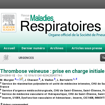
Accueil
Dernier numéro
Archives
Articles sous presse
URGENCES
Ta
Thrombose veineuse : prise en charge initial
[24-038-B-10] - Doi : 10.1016/S1241-8234(20)43774-5
a
,
⁎
b
b
c
,
d
M. Murgier
, J. Chavant
, A. Viallon
, L. Bertoletti
a
Service de réanimation polyvalente et unité de médecine intensive, CHU de Sai
France
b
Service d'urgence médicochirurgicale, CHU de Saint-Étienne, Saint-Étienne, 
c
Service de médecine vasculaire et thérapeutique, CHU de Saint-Étienne, Saint
d
Inserm, U1059, Dysfonction vasculaire et hémostase ; Inserm, CIC1408, INNOVT
Auteur correspondant.