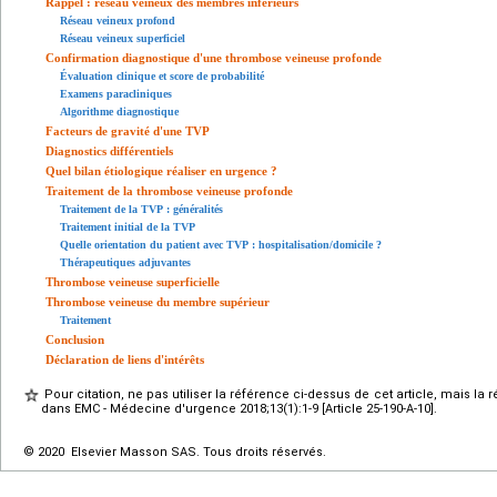
Rappel : réseau veineux des membres inférieurs
Réseau veineux profond
Réseau veineux superficiel
Confirmation diagnostique d'une thrombose veineuse profonde
Évaluation clinique et score de probabilité
Examens paracliniques
Algorithme diagnostique
Facteurs de gravité d'une TVP
Diagnostics différentiels
Quel bilan étiologique réaliser en urgence ?
Traitement de la thrombose veineuse profonde
Traitement de la TVP : généralités
Traitement initial de la TVP
Quelle orientation du patient avec TVP : hospitalisation/domicile ?
Thérapeutiques adjuvantes
Thrombose veineuse superficielle
Thrombose veineuse du membre supérieur
Traitement
Conclusion
Déclaration de liens d'intérêts
Pour citation, ne pas utiliser la référence ci-dessus de cet article, mais la 
dans EMC - Médecine d'urgence 2018;13(1):1-9 [Article 25-190-A-10].
© 2020 Elsevier Masson SAS. Tous droits réservés.