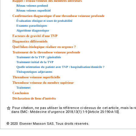
Rappel : réseau veineux des membres inférieurs
Réseau veineux profond
Réseau veineux superficiel
Confirmation diagnostique d'une thrombose veineuse profonde
Évaluation clinique et score de probabilité
Examens paracliniques
Algorithme diagnostique
Facteurs de gravité d'une TVP
Diagnostics différentiels
Quel bilan étiologique réaliser en urgence ?
Traitement de la thrombose veineuse profonde
Traitement de la TVP : généralités
Traitement initial de la TVP
Quelle orientation du patient avec TVP : hospitalisation/domicile ?
Thérapeutiques adjuvantes
Thrombose veineuse superficielle
Thrombose veineuse du membre supérieur
Traitement
Conclusion
Déclaration de liens d'intérêts
Pour citation, ne pas utiliser la référence ci-dessus de cet article, mais la 
dans EMC - Médecine d'urgence 2018;13(1):1-9 [Article 25-190-A-10].
© 2020 Elsevier Masson SAS. Tous droits réservés.