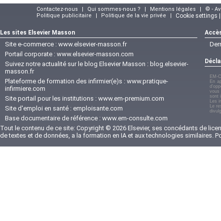
Contactez-nous
|
Qui sommes-nous ?
|
Mentions légales
|
© - A
Politique publicitaire
|
Politique de la vie privée
|
Cookie settings 
Les sites Elsevier Masson
Accès
Site e-commerce :
www.elsevier-masson.fr
Der
Portail corporate :
www.elsevier-masson.com
Décla
Suivez notre actualité sur le blog Elsevier Masson :
blog.elsevier-
masson.fr
EM-C
Plateforme de formation des infirmier(e)s :
www.pratique-
En ap
d'opp
infirmiere.com
vous 
sont 
Site portail pour les institutions :
www.em-premium.com
Les i
Le re
Site d'emploi en santé :
emploisante.com
divul
Base documentaire de référence :
www.em-consulte.com
Tout le contenu de ce site: Copyright © 2026 Elsevier, ses concédants de licenc
de textes et de données, a la formation en IA et aux technologies similaires. 