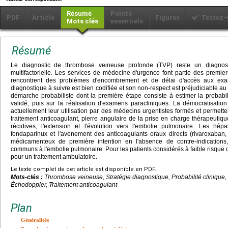
Résumé
Points
PDF
Article
Figures
Testez-
Mots clés
essentiels
Résumé
Le diagnostic de thrombose veineuse profonde (TVP) reste un diagnosti
multifactorielle. Les services de médecine d'urgence font partie des premie
rencontrent des problèmes d'encombrement et de délai d'accès aux exa
diagnostique à suivre est bien codifiée et son non-respect est préjudiciable au 
démarche probabiliste dont la première étape consiste à estimer la probabil
validé, puis sur la réalisation d'examens paracliniques. La démocratisati
actuellement leur utilisation par des médecins urgentistes formés et permett
traitement anticoagulant, pierre angulaire de la prise en charge thérapeutiq
récidives, l'extension et l'évolution vers l'embolie pulmonaire. Les hé
fondaparinux et l'avènement des anticoagulants oraux directs (rivaroxaban, 
médicamenteux de première intention en l'absence de contre-indication
communs à l'embolie pulmonaire. Pour les patients considérés à faible risque de
pour un traitement ambulatoire.
Le texte complet de cet article est disponible en PDF.
Mots-clés :
Thrombose veineuse, Stratégie diagnostique, Probabilité clinique
Échodoppler, Traitement anticoagulant
Plan
Généralités