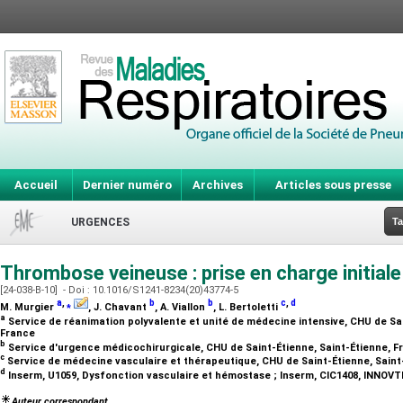
Accueil
Dernier numéro
Archives
Articles sous presse
URGENCES
Ta
Thrombose veineuse : prise en charge initial
[24-038-B-10] - Doi : 10.1016/S1241-8234(20)43774-5
a
,
⁎
b
b
c
,
d
M. Murgier
, J. Chavant
, A. Viallon
, L. Bertoletti
a
Service de réanimation polyvalente et unité de médecine intensive, CHU de Sai
France
b
Service d'urgence médicochirurgicale, CHU de Saint-Étienne, Saint-Étienne, 
c
Service de médecine vasculaire et thérapeutique, CHU de Saint-Étienne, Saint
d
Inserm, U1059, Dysfonction vasculaire et hémostase ; Inserm, CIC1408, INNOVT
Auteur correspondant.