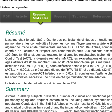
Service de réanimation pédiatrique, EHS Canastel, faculté de médecine, univers
⁎
Auteur correspondant.
Résumé
PDF
Article
Figures
Tableaux
Références
Mots clés
Résumé
L’asthme chez le sujet âgé présente des particularités cliniques et fonctionne
pulmonaire et les comorbidités fréquentes, comme l’hypertension artérielle (
algérienne. Cette étude transversale, menée au CHU Sidi Bel-Abbès, compare l
contrôle de l’asthme et l’impact des comorbidités chez 200 patients asth
100 âgés (≥
65 ans). Les explorations fonctionnelles respiratoires (spiromét
Control Test (ACT), la dyspnée (échelle mMRC), les exacerbations et les com
âgés atteints d’asthme montrent une obstruction bronchique plus marqu
distension (VR, VGT,
p
<
0,01), sans différence notable pour la CPT (
p
=
0,
(ACT,
p
<
0,001). La prévalence élevée de l’HTA (48 %) et du diabète (32 %) 
est associée à un score ACT inférieur (
p
<
0,01). En conclusion, l’asthme ch
les comorbidités, nécessite une prise en charge multidisciplinaire adaptée.
Le texte complet de cet article est disponible en PDF.
Summary
Asthma in elderly subjects presents a number of clinical and functional par
pulmonary aging and frequent comorbidities, including arterial hypertensio
population. Conducted in the Sidi Bel Abbes university hospital (CHU), this cr
and clinical profiles, asthma control and the impact of comorbidities in 200 as
40
years), and 100 elderly persons (≥
65
years). Respiratory functional expl