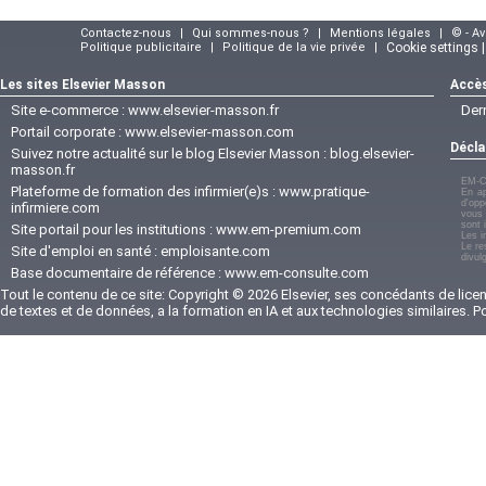
Contactez-nous
|
Qui sommes-nous ?
|
Mentions légales
|
© - A
Politique publicitaire
|
Politique de la vie privée
|
Cookie settings 
Les sites Elsevier Masson
Accès
Site e-commerce :
www.elsevier-masson.fr
Der
Portail corporate :
www.elsevier-masson.com
Décla
Suivez notre actualité sur le blog Elsevier Masson :
blog.elsevier-
masson.fr
EM-C
Plateforme de formation des infirmier(e)s :
www.pratique-
En ap
d'opp
infirmiere.com
vous 
sont 
Site portail pour les institutions :
www.em-premium.com
Les i
Le re
Site d'emploi en santé :
emploisante.com
divul
Base documentaire de référence :
www.em-consulte.com
Tout le contenu de ce site: Copyright © 2026 Elsevier, ses concédants de licenc
de textes et de données, a la formation en IA et aux technologies similaires. 