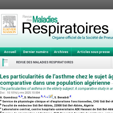
Accueil
Dernier numéro
Archives
Articles sous presse
REVUE DES MALADIES RESPIRATOIRES
Les particularités de l’asthme chez le sujet â
comparative dans une population algérienne
-
The particularities of asthma in the elderly subject: A comparative study in 
Doi : 10.1016/j.rmr.2025.10.004
a
,
b
b
,
c
,
⁎
d
A. Guendouz
, D. Matmour
, S. Benabdi
a
Service de physiologie clinique et d’explorations fonctionnelles, CHU Sidi Bel-A
b
Faculté de médecine Sidi Bel-Abbès, 22000 Sidi Bel-Abbès, Algérie
c
Laboratoire central, centre hospitalo-universitaire AEK Hassani de Sidi Bel-Abb
d