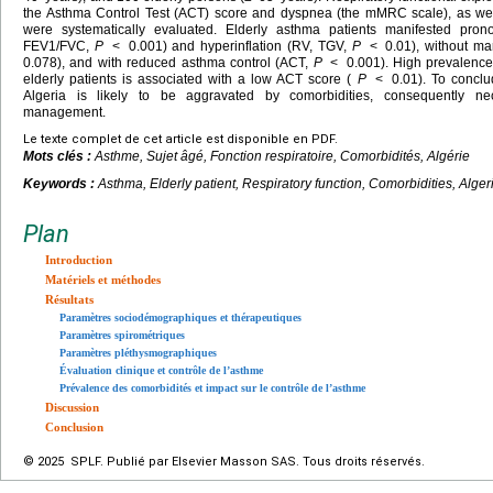
the Asthma Control Test (ACT) score and dyspnea (the mMRC scale), as wel
were systematically evaluated. Elderly asthma patients manifested pron
FEV1/FVC,
P
<
0.001) and hyperinflation (RV, TGV,
P
<
0.01), without m
0.078), and with reduced asthma control (ACT,
P
<
0.001). High prevalenc
elderly patients is associated with a low ACT score (
P
<
0.01). To concl
Algeria is likely to be aggravated by comorbidities, consequently nece
management.
Le texte complet de cet article est disponible en PDF.
Mots clés :
Asthme, Sujet âgé, Fonction respiratoire, Comorbidités, Algérie
Keywords :
Asthma, Elderly patient, Respiratory function, Comorbidities, Alger
Plan
Introduction
Matériels et méthodes
Résultats
Paramètres sociodémographiques et thérapeutiques
Paramètres spirométriques
Paramètres pléthysmographiques
Évaluation clinique et contrôle de l’asthme
Prévalence des comorbidités et impact sur le contrôle de l’asthme
Discussion
Conclusion
© 2025 SPLF. Publié par Elsevier Masson SAS. Tous droits réservés.