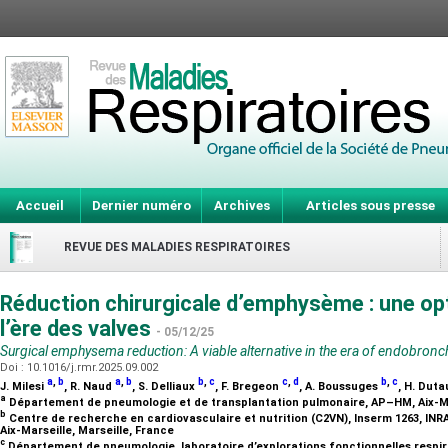
Accueil
Dernier numéro
Archives
Articles sous presse
REVUE DES MALADIES RESPIRATOIRES
Réduction chirurgicale d’emphysème : une opt
l’ère des valves
- 05/12/25
Surgical emphysema reduction: A viable alternative in the era of endobronch
Doi : 10.1016/j.rmr.2025.09.002
a
,
b
a
,
b
b
,
c
c
,
d
b
,
c
J. Milesi
, R. Naud
, S. Delliaux
, F. Bregeon
, A. Boussuges
, H. Dut
a
Département de pneumologie et de transplantation pulmonaire, AP–HM, Aix-Mar
b
Centre de recherche en cardiovasculaire et nutrition (C2VN), Inserm 1263, INRA
Aix-Marseille, Marseille, France
c
Département de pneumologie, laboratoire d’explorations fonctionnelles respir