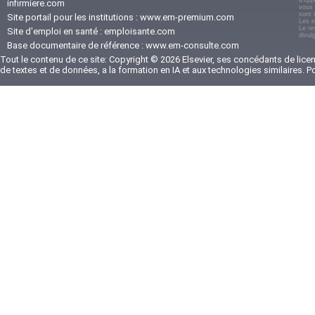
d'opp
infirmiere.com
vous 
sont 
Site portail pour les institutions :
www.em-premium.com
Les i
Le re
Site d'emploi en santé :
emploisante.com
divul
Base documentaire de référence :
www.em-consulte.com
Tout le contenu de ce site: Copyright © 2026 Elsevier, ses concédants de licenc
de textes et de données, a la formation en IA et aux technologies similaires. 