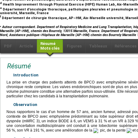
d
Health Improvement through Physical Exercice (HIPE) Human Lab, Aix-Marseille
e
Département d’oncologie thoracique, pathologies pleurales et pneumologie int
université, Marseille, France
f
Département de chirurgie thoracique, AP–HM, Aix-Marseille université, Marsei
⁎
Auteur correspondant. Department of Respiratory Medicine and Lung Transplantation, hôp
Marseille (AP–HM), chemin des Bourrely, 13015 Marseille, France. Department of Respirato
Nord, Assistance publique–Hôpitaux de Marseille (AP–HM) chemin des Bourrely Marseille
Résumé
PDF
Article
Figures
Tableaux
Références
Mots clés
Résumé
Introduction
La prise en charge des patients atteints de BPCO avec emphysème sévère 
chronique reste complexe. Les valves endobronchiques sont de plus en plus u
volume pulmonaire constitue une alternative parfois sous-utilisée. Elle nécessit
particulier chez les candidats à la transplantation pulmonaire.
Observation
Nous rapportons le cas d’un homme de 57 ans, ancien fumeur, adressé pou
contexte de BPCO avec emphysème prédominant au lobe supérieur droit et d
dyspnée (mMRC 3), un indice BODE à 6, un VEMS à 31 % et un VR à 329 % d
une concertation multidisciplinaire ont conduit à une lobectomie supérieure
56 %, son VR à 191 %, avec une amélioration de la
pic, de la pente
et 