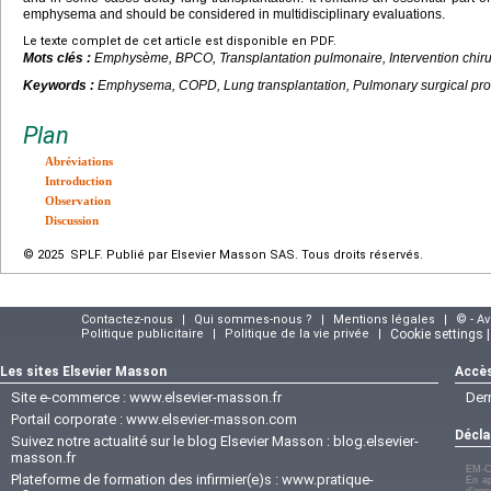
emphysema and should be considered in multidisciplinary evaluations.
Le texte complet de cet article est disponible en PDF.
Mots clés :
Emphysème, BPCO, Transplantation pulmonaire, Intervention chiru
Keywords :
Emphysema, COPD, Lung transplantation, Pulmonary surgical pr
Plan
Abréviations
Introduction
Observation
Discussion
© 2025 SPLF. Publié par Elsevier Masson SAS. Tous droits réservés.
Contactez-nous
|
Qui sommes-nous ?
|
Mentions légales
|
© - A
Politique publicitaire
|
Politique de la vie privée
|
Cookie settings 
Les sites Elsevier Masson
Accès
Site e-commerce :
www.elsevier-masson.fr
Der
Portail corporate :
www.elsevier-masson.com
Décla
Suivez notre actualité sur le blog Elsevier Masson :
blog.elsevier-
masson.fr
EM-C
Plateforme de formation des infirmier(e)s :
www.pratique-
En ap