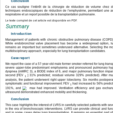
Conclusion
Ce cas souligne l’intérêt de la chirurgie de réduction de volume chez d
techniques endoscopiques de réduction de l’emphysème, permettant une amél
respiratoire et un report possible de la transplantation pulmonaire.
Le texte complet de cet article est disponible en PDF.
Summary
Introduction
Management of patients with chronic obstructive pulmonary disease (COP
While endobronchial valve placement has become a widespread option, l
remains an important but sometimes underused alternative. Selecting the mos
multidisciplinary approach, especially for lung transplantation candidates.
Case report
We report the case of a 57-year-old male former smoker referred for lung tra
severe upper-lobe predominant emphysema and pronounced pulmonary hyperi
dyspnea (mMRC 3), a BODE index of 6, and major pulmonary function impairm
second [FEV
] 31% predicted; residual volume 329% predicted). After mul
1
analysis, the patient underwent right upper lobectomy. Six months postopera
symptomatic and functional improvement: FEV
had increased to 56% predict
1
191%, and
max had improved. Ventilation efficiency and gas exchang
ultrasound demonstrated enhanced mobility and thickening.
Conclusion
This case highlights the interest of LVRS in carefully selected patients with 
in the era of bronchoscopic interventions. LVRS can provide clinical and functi
and in some cases delay lung transplantation. It remains an essential part of