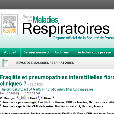
Accueil
Dernier numéro
Archives
Articles sous presse
REVUE DES MALADIES RESPIRATOIRES
Fragilité et pneumopathies interstitielles fib
cliniques ?
- 27/03/26
The clinical impact of frailty in fibrotic interstitial lung diseases
Doi : 10.1016/j.rmr.2026.02.001
a
,
b
a
C. Menigoz
⁎
, J. Huet
, S. Dirou
a
Service de pneumologie, l’institut du thorax, CHU de Nantes, Nantes universit
b
Service de gériatrie, CHU de Nantes, Nantes université, Nantes, France
⁎
Auteur correspondant. Service de pneumologie, l’institut du thorax, CHU de Nantes, boul