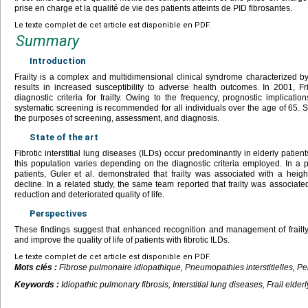
prise en charge et la qualité de vie des patients atteints de PID fibrosantes.
Le texte complet de cet article est disponible en PDF.
Summary
Introduction
Frailty is a complex and multidimensional clinical syndrome characterized by
results in increased susceptibility to adverse health outcomes. In 2001, Fr
diagnostic criteria for frailty. Owing to the frequency, prognostic implications,
systematic screening is recommended for all individuals over the age of 65. Se
the purposes of screening, assessment, and diagnosis.
State of the art
Fibrotic interstitial lung diseases (ILDs) occur predominantly in elderly patient
this population varies depending on the diagnostic criteria employed. In a 
patients, Guler et al. demonstrated that frailty was associated with a heigh
decline. In a related study, the same team reported that frailty was associated 
reduction and deteriorated quality of life.
Perspectives
These findings suggest that enhanced recognition and management of frailty
and improve the quality of life of patients with fibrotic ILDs.
Le texte complet de cet article est disponible en PDF.
Mots clés :
Fibrose pulmonaire idiopathique, Pneumopathies interstitielles, Pe
Keywords :
Idiopathic pulmonary fibrosis, Interstitial lung diseases, Frail elderly