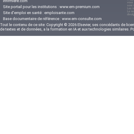
infirmiere.com
vous 
sont 
Site portail pour les institutions :
www.em-premium.com
Les i
Le re
Site d'emploi en santé :
emploisante.com
divul
Base documentaire de référence :
www.em-consulte.com
Tout le contenu de ce site: Copyright © 2026 Elsevier, ses concédants de licenc
de textes et de données, a la formation en IA et aux technologies similaires. 