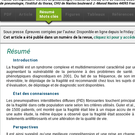
de pneumologie, l’institut du thorax, CHU de Nantes boulevard J.-Monod Nantes 44093 Fra
Résumé
PDF
Article
Figures
Tableaux
Références
Mots clés
Sous presse. Épreuves corrigées par l'auteur. Disponible en ligne depuis le Frida
Cet article a été publié dans un numéro de la revue,
cliquez ici pour y accéd
Résumé
Introduction
La fragilité est un syndrome complexe et multidimensionnel caractérisé par 
augmentant la vulnérabilité de la personne à des problèmes de santé. Fr
phénotypiques diagnostiques en 2001. Du fait de sa fréquence, de son im
réversible, le dépistage de la fragilité est recommandé chez tous les sujets
d’évaluation, de dépistage et de diagnostic sont disponibles.
État des connaissances
Les pneumopathies interstitielles diffuses (PID) fibrosantes touchent princip
de la fragilité dans cette population varie selon les critères utilisés. Guler et 
de 1500 patients, ont montré que la fragilité était liée à un risque accru de m
une autre étude, la même équipe a observé que la fragilité était associée 
traitements antifibrosants et une altération de la qualité de vie.
Perspectives
Il est ainsi suggéré qu’une meilleure compréhension et une prise en charge d