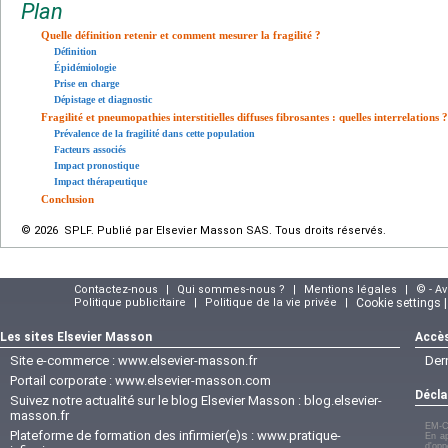
Plan
Quelle définition retenir et comment mesurer la fragilité ?
Définition
Épidémiologie
Prise en charge
Dépistage et diagnostic
Fragilité et pneumopathies interstitielles diffuses fibrosantes : quelles interrelations ?
Prévalence de la fragilité dans cette population
Facteurs associés
Impact pronostique
Impact thérapeutique
Conclusion
© 2026 SPLF. Publié par Elsevier Masson SAS. Tous droits réservés.
Contactez-nous
|
Qui sommes-nous ?
|
Mentions légales
|
© - A
Politique publicitaire
|
Politique de la vie privée
|
Cookie settings 
Les sites Elsevier Masson
Accès
Site e-commerce :
www.elsevier-masson.fr
Der
Portail corporate :
www.elsevier-masson.com
Décla
Suivez notre actualité sur le blog Elsevier Masson :
blog.elsevier-
masson.fr
EM-C
Plateforme de formation des infirmier(e)s :
www.pratique-
En ap
d'opp