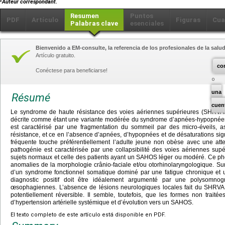
Auteur correspondant.
Resumen
Puntos
PDF
Artículo
Figuras
Cua
Palabras clave
esenciales
Bienvenido a EM-consulte, la referencia de los profesionales de la salud
Artículo gratuito.
co
Conéctese para beneficiarse!
una
Résumé
cuen
Le syndrome de haute résistance des voies aériennes supérieures (SHRVAS)
décrite comme étant une variante modérée du syndrome d’apnées-hypopnées
est caractérisé par une fragmentation du sommeil par des micro-éveils,
résistance, et ce en l’absence d’apnées, d’hypopnées et de désaturations signi
fréquente touche préférentiellement l’adulte jeune non obèse avec une att
pathogénie est caractérisée par une collapsibilité des voies aériennes supé
sujets normaux et celle des patients ayant un SAHOS léger ou modéré. Ce p
anomalies de la morphologie crânio-faciale et/ou otorhinolaryngologique. Sur l
d’un syndrome fonctionnel somatique dominé par une fatigue chronique et
diagnostic positif doit être idéalement argumenté par une polysomno
œsophagiennes. L’absence de lésions neurologiques locales fait du SHRVA
potentiellement réversible. Il semble, toutefois, que les formes non trait
d’hypertension artérielle systémique et d’évolution vers un SAHOS.
El texto completo de este artículo está disponible en PDF.