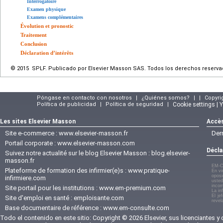
Interrogatoire
Examen physique
Examens complémentaires
Évolution et pronostic
Traitement
Conclusion
Déclaration d’intérêts
© 2015 SPLF. Publicado por Elsevier Masson SAS. Todos los derechos reserva
Póngase en contacto con nosotros
|
¿Quiénes somos?
|
|
Copyri
Política de publicidad
|
Política de seguridad
|
Cookie settings | 
Les sites Elsevier Masson
Accès
Site e-commerce :
www.elsevier-masson.fr
Der
Portail corporate :
www.elsevier-masson.com
Décla
Suivez notre actualité sur le blog Elsevier Masson :
blog.elsevier-
masson.fr
EM-C
Plateforme de formation des infirmier(e)s :
www.pratique-
En vi
oposi
infirmiere.com
usted
incom
Site portail pour les institutions :
www.em-premium.com
La in
El je
Site d'emploi en santé :
emploisante.com
revel
Base documentaire de référence :
www.em-consulte.com
Todo el contenido en este sitio: Copyright © 2026 Elsevier, sus licenciantes y