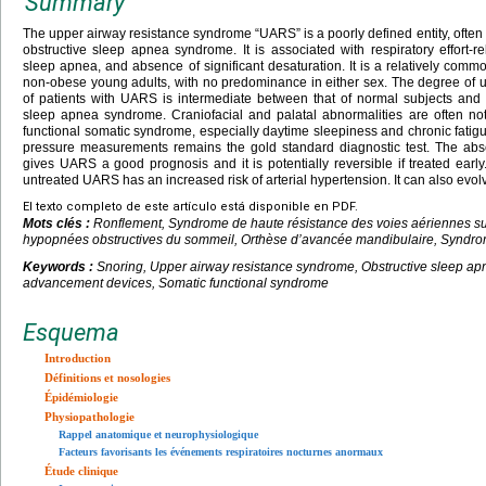
Summary
The upper airway resistance syndrome “UARS” is a poorly defined entity, often 
obstructive sleep apnea syndrome. It is associated with respiratory effort-r
sleep apnea, and absence of significant desaturation. It is a relatively commo
non-obese young adults, with no predominance in either sex. The degree of up
of patients with UARS is intermediate between that of normal subjects and t
sleep apnea syndrome. Craniofacial and palatal abnormalities are often not
functional somatic syndrome, especially daytime sleepiness and chronic fat
pressure measurements remains the gold standard diagnostic test. The abs
gives UARS a good prognosis and it is potentially reversible if treated ear
untreated UARS has an increased risk of arterial hypertension. It can also evol
El texto completo de este artículo está disponible en PDF.
Mots clés :
Ronflement, Syndrome de haute résistance des voies aériennes s
hypopnées obstructives du sommeil, Orthèse d’avancée mandibulaire, Syndro
Keywords :
Snoring, Upper airway resistance syndrome, Obstructive sleep 
advancement devices, Somatic functional syndrome
Esquema
Introduction
Définitions et nosologies
Épidémiologie
Physiopathologie
Rappel anatomique et neurophysiologique
Facteurs favorisants les événements respiratoires nocturnes anormaux
Étude clinique