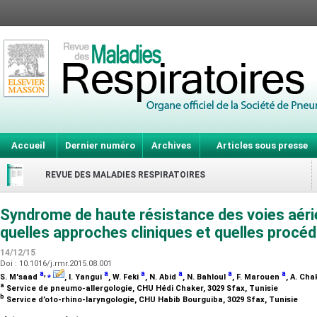
Accueil
Dernier numéro
Archives
Articles sous presse
REVUE DES MALADIES RESPIRATOIRES
Syndrome de haute résistance des voies aéri
quelles approches cliniques et quelles procé
14/12/15
Doi : 10.1016/j.rmr.2015.08.001
a
,
⁎
a
a
a
a
a
S. M'saad
, I. Yangui
, W. Feki
, N. Abid
, N. Bahloul
, F. Marouen
, A. Ch
a
Service de pneumo-allergologie, CHU Hédi Chaker, 3029 Sfax, Tunisie
b
Service d’oto-rhino-laryngologie, CHU Habib Bourguiba, 3029 Sfax, Tunisie
⁎