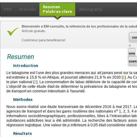
Resumen
PDF
Artículo
Bibliografía
Palabras clave
Bienvenido a EM-consulte, la referencia de los profesionales de la salud
Artículo gratuito.
co
Conéctese para beneficiarse!
una
Resumen
cuen
Introduction
Le tabagisme est l’une des plus grandes menaces qui ait jamais pesé sur la 
est estimée à 15,8 % en Afrique, et pourrait atteindre 21,9 % en 2030 [
1
]. Au C
le plan national [
2
]. La consommation de tabac détériore de la capacité de conc
L’objectif de cette étude était de déterminer la prévalence du tabagisme et le
de transport en commun interurbain à Yaoundé.
Méthodes
Nous avons réalisé une étude transversale de décembre 2016 à mai 2017. Les
o
agences de transport et dans les gares routières des nationales n
1, 2, 3, 4 
informations sociodémographiques, professionnelles, liées à l’intoxication t
substances addictives leur a été administré. La recherche des facteurs asso
régression logistique. Une valeur de
p
inférieure à 0,05 était considérée statist
Résultats