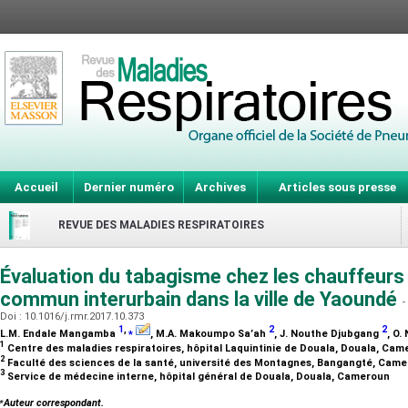
Accueil
Dernier numéro
Archives
Articles sous presse
REVUE DES MALADIES RESPIRATOIRES
Évaluation du tabagisme chez les chauffeurs
commun interurbain dans la ville de Yaoundé
-
Doi : 10.1016/j.rmr.2017.10.373
1
,
⁎
2
2
L.M. Endale Mangamba
, M.A. Makoumpo Sa’ah
, J. Nouthe Djubgang
, O.
1
Centre des maladies respiratoires, hôpital Laquintinie de Douala, Douala, Ca
2
Faculté des sciences de la santé, université des Montagnes, Bangangté, Cam
3
Service de médecine interne, hôpital général de Douala, Douala, Cameroun
⁎
Auteur correspondant.