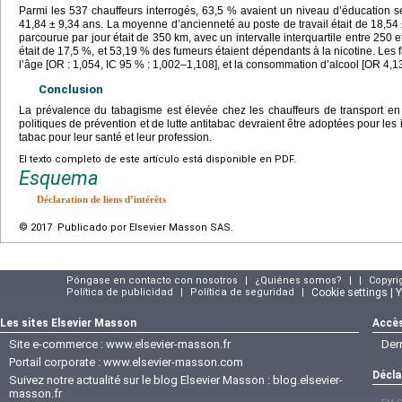
Parmi les 537 chauffeurs interrogés, 63,5 % avaient un niveau d’éducation s
41,84
±
9,34 ans. La moyenne d’ancienneté au poste de travail était de 18,54
parcourue par jour était de 350
km, avec un intervalle interquartile entre 250 
était de 17,5 %, et 53,19 % des fumeurs étaient dépendants à la nicotine. Les 
l’âge [OR : 1,054, IC 95 % : 1,002–1,108], et la consommation d’alcool [OR 4,13
Conclusion
La prévalence du tabagisme est élevée chez les chauffeurs de transport 
politiques de prévention et de lutte antitabac devraient être adoptées pour les 
tabac pour leur santé et leur profession.
El texto completo de este artículo está disponible en PDF.
Esquema
Déclaration de liens d’intérêts
© 2017 Publicado por Elsevier Masson SAS.
Póngase en contacto con nosotros
|
¿Quiénes somos?
|
|
Copyri
Política de publicidad
|
Política de seguridad
|
Cookie settings | 
Les sites Elsevier Masson
Accès
Site e-commerce :
www.elsevier-masson.fr
Der
Portail corporate :
www.elsevier-masson.com
Décla
Suivez notre actualité sur le blog Elsevier Masson :
blog.elsevier-
masson.fr