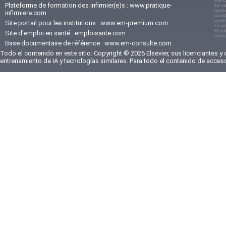
EM-C
Plateforme de formation des infirmier(e)s :
www.pratique-
En vi
oposi
infirmiere.com
usted
incom
Site portail pour les institutions :
www.em-premium.com
La in
El je
Site d'emploi en santé :
emploisante.com
revel
Base documentaire de référence :
www.em-consulte.com
Todo el contenido en este sitio: Copyright © 2026 Elsevier, sus licenciantes y
entrenamiento de IA y tecnologías similares. Para todo el contenido de acces