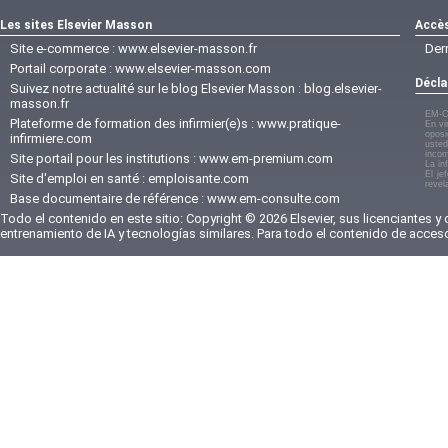
Les sites Elsevier Masson
Accès
Site e-commerce :
www.elsevier-masson.fr
Der
Portail corporate :
www.elsevier-masson.com
Décla
Suivez notre actualité sur le blog Elsevier Masson :
blog.elsevier-
masson.fr
EM-C
Plateforme de formation des infirmier(e)s :
www.pratique-
En vi
oposi
infirmiere.com
usted
incom
Site portail pour les institutions :
www.em-premium.com
La in
El je
Site d'emploi en santé :
emploisante.com
revel
Base documentaire de référence :
www.em-consulte.com
Todo el contenido en este sitio: Copyright © 2026 Elsevier, sus licenciantes y
entrenamiento de IA y tecnologías similares. Para todo el contenido de acces