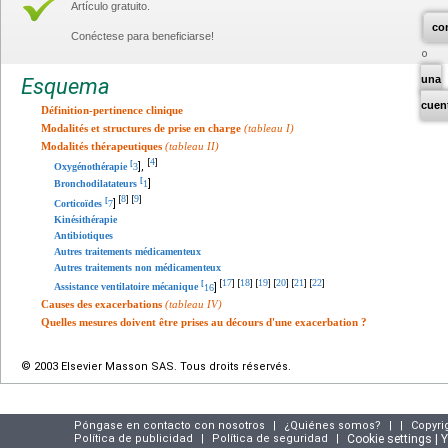
Artículo gratuito.
co
Conéctese para beneficiarse!
una
Esquema
cuen
Définition-pertinence clinique
Modalités et structures de prise en charge
(tableau I)
Modalités thérapeutiques
(tableau II)
4
[
]
[
],
Oxygénothérapie
3
[
]
Bronchodilatateurs
1
8
9
[
]
[
]
[
]
Corticoïdes
7
Kinésithérapie
Antibiotiques
Autres traitements médicamenteux
Autres traitements non médicamenteux
17
18
19
20
21
22
[
]
[
]
[
]
[
]
[
]
[
]
[
]
Assistance ventilatoire mécanique
16
Causes des exacerbations
(tableau IV)
Quelles mesures doivent être prises au décours d'une exacerbation ?
© 2003 Elsevier Masson SAS. Tous droits réservés.
Póngase en contacto con nosotros
|
¿Quiénes somos?
|
|
Copyri
Política de publicidad
|
Política de seguridad
|
Cookie settings | 