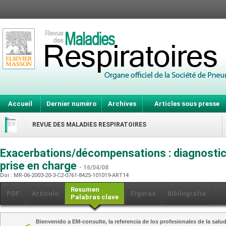
Accueil
Dernier numéro
Archives
Articles sous presse
REVUE DES MALADIES RESPIRATOIRES
Exacerbations/décompensations : diagnostic,
prise en charge
- 16/04/08
Doi : MR-06-2003-20-3-C2-0761-8425-101019-ART14
Resumen
PDF
Artículo
Figuras
Bibliografía
Palabras clave
Bienvenido a EM-consulte, la referencia de los profesionales de la salud