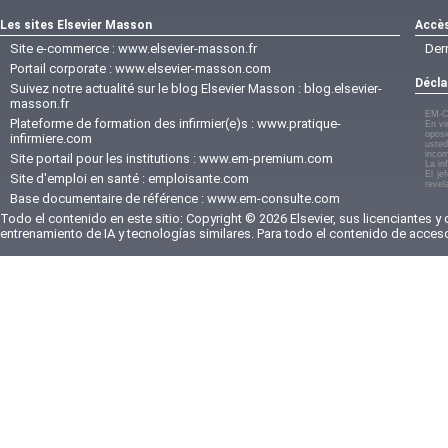
Les sites Elsevier Masson
Accès
Site e-commerce :
www.elsevier-masson.fr
Der
Portail corporate :
www.elsevier-masson.com
Décla
Suivez notre actualité sur le blog Elsevier Masson :
blog.elsevier-
masson.fr
EM-C
Plateforme de formation des infirmier(e)s :
www.pratique-
En vi
oposi
infirmiere.com
usted
incom
Site portail pour les institutions :
www.em-premium.com
La in
El je
Site d'emploi en santé :
emploisante.com
revel
Base documentaire de référence :
www.em-consulte.com
Todo el contenido en este sitio: Copyright © 2026 Elsevier, sus licenciantes y
entrenamiento de IA y tecnologías similares. Para todo el contenido de acces