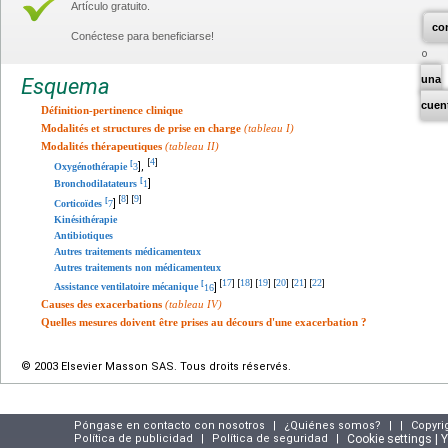
Artículo gratuito.
co
Conéctese para beneficiarse!
una
Esquema
cuen
Définition-pertinence clinique
Modalités et structures de prise en charge
(tableau I)
Modalités thérapeutiques
(tableau II)
4
[
]
[
],
Oxygénothérapie
3
[
]
Bronchodilatateurs
1
8
9
[
]
[
]
[
]
Corticoïdes
7
Kinésithérapie
Antibiotiques
Autres traitements médicamenteux
Autres traitements non médicamenteux
17
18
19
20
21
22
[
]
[
]
[
]
[
]
[
]
[
]
[
]
Assistance ventilatoire mécanique
16
Causes des exacerbations
(tableau IV)
Quelles mesures doivent être prises au décours d'une exacerbation ?
© 2003 Elsevier Masson SAS. Tous droits réservés.
Póngase en contacto con nosotros
|
¿Quiénes somos?
|
|
Copyri
Política de publicidad
|
Política de seguridad
|
Cookie settings | 