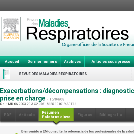
Accueil
Dernier numéro
Archives
Articles sous presse
REVUE DES MALADIES RESPIRATOIRES
Exacerbations/décompensations : diagnostic,
prise en charge
- 16/04/08
Doi : MR-06-2003-20-3-C2-0761-8425-101019-ART14
Resumen
PDF
Artículo
Figuras
Bibliografía
Palabras clave
Bienvenido a EM-consulte, la referencia de los profesionales de la salud