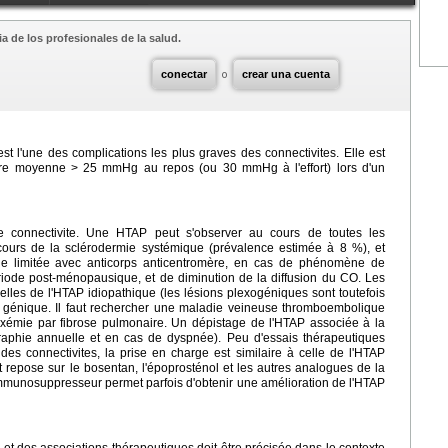
a de los profesionales de la salud.
conectar
o
crear una cuenta
st l'une des complications les plus graves des connectivites. Elle est
aire moyenne > 25 mmHg au repos (ou 30 mmHg à l'effort) lors d'un
connectivite. Une HTAP peut s'observer au cours de toutes les
u cours de la sclérodermie systémique (prévalence estimée à 8 %), et
e limitée avec anticorps anticentromère, en cas de phénomène de
riode post-ménopausique, et de diminution de la diffusion du CO. Les
elles de l'HTAP idiopathique (les lésions plexogéniques sont toutefois
ion génique. Il faut rechercher une maladie veineuse thromboembolique
xémie par fibrose pulmonaire. Un dépistage de l'HTAP associée à la
aphie annuelle et en cas de dyspnée). Peu d'essais thérapeutiques
es connectivites, la prise en charge est similaire à celle de l'HTAP
t repose sur le bosentan, l'époprosténol et les autres analogues de la
t immunosuppresseur permet parfois d'obtenir une amélioration de l'HTAP