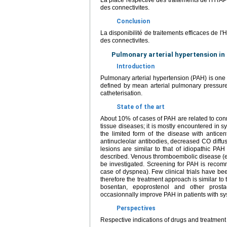
La place respective des traitements de l'HTAP
des connectivites.
Conclusion
La disponibilité de traitements efficaces de l
des connectivites.
Pulmonary arterial hypertension in
Introduction
Pulmonary arterial hypertension (PAH) is one 
defined by mean arterial pulmonary pressur
catheterisation.
State of the art
About 10% of cases of PAH are related to con
tissue diseases; it is mostly encountered in s
the limited form of the disease with antic
antinucleolar antibodies, decreased CO diffu
lesions are similar to that of idiopathic PA
described. Venous thromboembolic disease (es
be investigated. Screening for PAH is recom
case of dyspnea). Few clinical trials have be
therefore the treatment approach is similar to 
bosentan, epoprostenol and other prosta
occasionnally improve PAH in patients with s
Perspectives
Respective indications of drugs and treatment