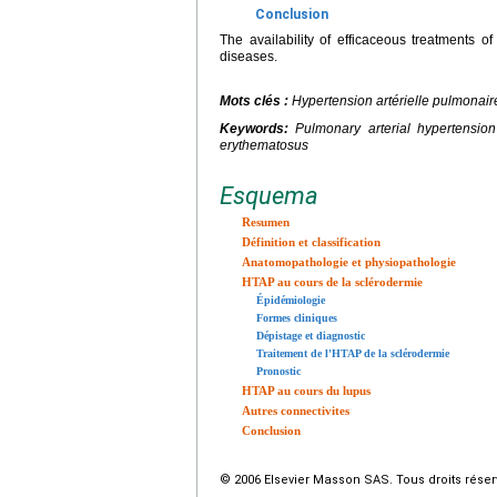
Conclusion
The availability of efficaceous treatments o
diseases.
Mots clés :
Hypertension artérielle pulmonair
Keywords:
Pulmonary arterial hypertension
erythematosus
Esquema
Resumen
Définition et classification
Anatomopathologie et physiopathologie
HTAP au cours de la sclérodermie
Épidémiologie
Formes cliniques
Dépistage et diagnostic
Traitement de l'HTAP de la sclérodermie
Pronostic
HTAP au cours du lupus
Autres connectivites
Conclusion
© 2006 Elsevier Masson SAS. Tous droits réser