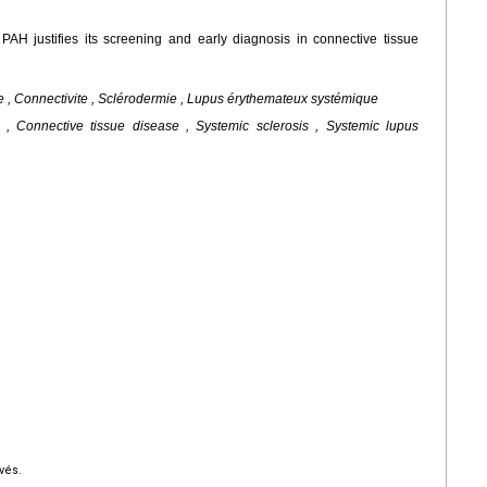
f PAH justifies its screening and early diagnosis in connective tissue
e , Connectivite , Sclérodermie , Lupus érythemateux systémique
 , Connective tissue disease , Systemic sclerosis , Systemic lupus
vés.