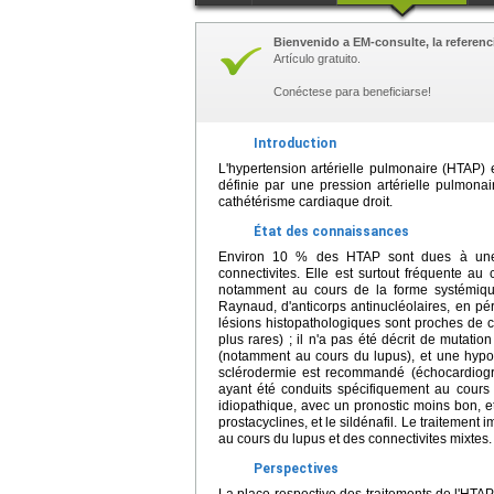
Bienvenido a EM-consulte, la referenci
Artículo gratuito.
Conéctese para beneficiarse!
Introduction
L'hypertension artérielle pulmonaire (HTAP) e
définie par une pression artérielle pulmon
cathétérisme cardiaque droit.
État des connaissances
Environ 10 % des HTAP sont dues à une 
connectivites. Elle est surtout fréquente a
notamment au cours de la forme systémiqu
Raynaud, d'anticorps antinucléolaires, en pé
lésions histopathologiques sont proches de c
plus rares) ; il n'a pas été décrit de mutat
(notamment au cours du lupus), et une hypo
sclérodermie est recommandé (échocardiogr
ayant été conduits spécifiquement au cours d
idiopathique, avec un pronostic moins bon, e
prostacyclines, et le sildénafil. Le traitemen
au cours du lupus et des connectivites mixtes.
Perspectives