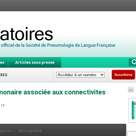
es
Articles sous presse
IRES
Suscribirse
lmonaire associée aux connectivites
-
4119
iguras
Bibliografía