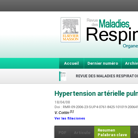
Accueil
Dernier numéro
Archiv
REVUE DES MALADIES RESPIRATO
Hypertension artérielle pu
18/04/08
Doi : RMR-09-2006-23-SUP4-0761-8425-101019-2006
[1]
V. Cottin
Ver las filiaciones
Resumen
PDF
Artículo
F
Palabras clave