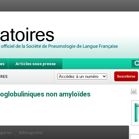
es
Articles sous presse
IRES
Suscribirse
globuliniques non amyloïdes
iguras
Bibliografía