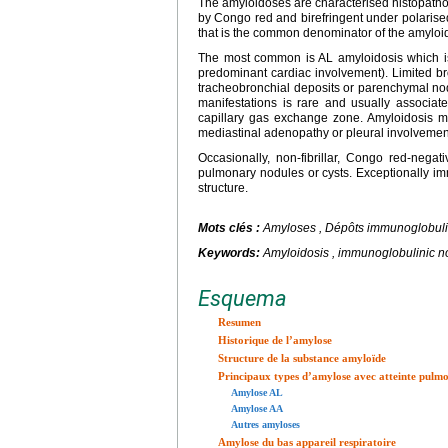
The amyloidoses are characterised histopatholog
by Congo red and birefringent under polarised l
that is the common denominator of the amyloi
The most common is AL amyloidosis which is 
predominant cardiac involvement). Limited br
tracheobronchial deposits or parenchymal nodu
manifestations is rare and usually associat
capillary gas exchange zone. Amyloidosis ma
mediastinal adenopathy or pleural involvemen
Occasionally, non-fibrillar, Congo red-neg
pulmonary nodules or cysts. Exceptionally imm
structure.
Mots clés :
Amyloses , Dépôts immunoglobul
Keywords:
Amyloidosis , immunoglobulinic n
Esquema
Resumen
Historique de l’amylose
Structure de la substance amyloïde
Principaux types d’amylose avec atteinte pulm
Amylose AL
Amylose AA
Autres amyloses
Amylose du bas appareil respiratoire