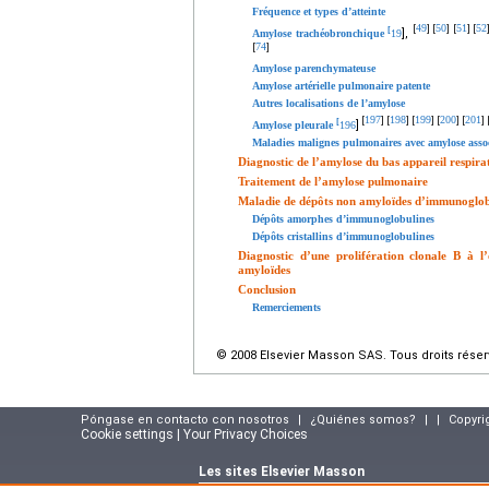
Fréquence et types d’atteinte
49
50
51
52
[
]
[
]
[
]
[
[
],
Amylose trachéobronchique
19
74
[
]
Amylose parenchymateuse
Amylose artérielle pulmonaire patente
Autres localisations de l’amylose
197
198
199
200
201
[
]
[
]
[
]
[
]
[
]
[
]
Amylose pleurale
196
Maladies malignes pulmonaires avec amylose asso
Diagnostic de l’amylose du bas appareil respira
Traitement de l’amylose pulmonaire
Maladie de dépôts non amyloïdes d’immunoglob
Dépôts amorphes d’immunoglobulines
Dépôts cristallins d’immunoglobulines
Diagnostic d’une prolifération clonale B à 
amyloïdes
Conclusion
Remerciements
© 2008 Elsevier Masson SAS. Tous droits réser
Póngase en contacto con nosotros
|
¿Quiénes somos?
|
|
Copyri
Cookie settings | Your Privacy Choices
Les sites Elsevier Masson