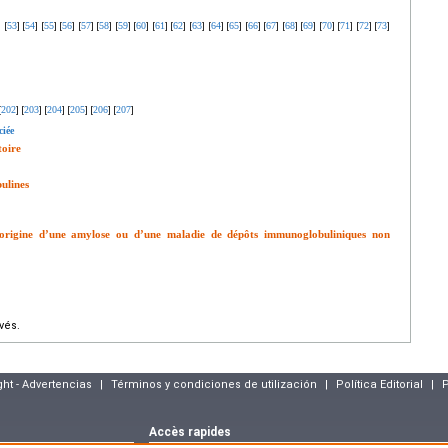
53
54
55
56
57
58
59
60
61
62
63
64
65
66
67
68
69
70
71
72
73
]
[
]
[
]
[
]
[
]
[
]
[
]
[
]
[
]
[
]
[
]
[
]
[
]
[
]
[
]
[
]
[
]
[
]
[
]
[
]
[
]
[
]
202
203
204
205
206
207
[
]
[
]
[
]
[
]
[
]
[
]
ciée
toire
ulines
l’origine d’une amylose ou d’une maladie de dépôts immunoglobuliniques non
vés.
ght - Advertencias
|
Términos y condiciones de utilización
|
Política Editorial
|
P
Accès rapides