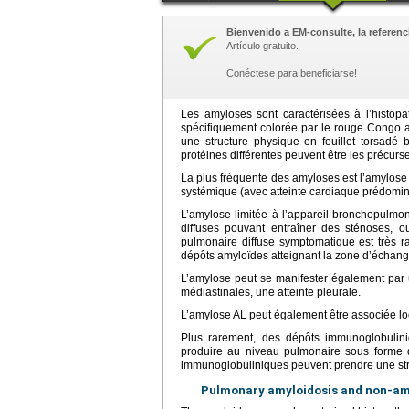
Bienvenido a EM-consulte, la referenci
Artículo gratuito.
Conéctese para beneficiarse!
Les amyloses sont caractérisées à l’histopat
spécifiquement colorée par le rouge Congo av
une structure physique en feuillet torsadé
protéines différentes peuvent être les précurs
La plus fréquente des amyloses est l’amylose 
systémique (avec atteinte cardiaque prédomin
L’amylose limitée à l’appareil bronchopulm
diffuses pouvant entraîner des sténoses, o
pulmonaire diffuse symptomatique est très 
dépôts amyloïdes atteignant la zone d’échang
L’amylose peut se manifester également par 
médiastinales, une atteinte pleurale.
L’amylose AL peut également être associée 
Plus rarement, des dépôts immunoglobulini
produire au niveau pulmonaire sous forme 
immunoglobuliniques peuvent prendre une structu
Pulmonary amyloidosis and non-am