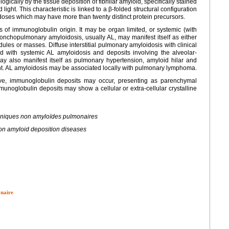
ically by the tissue deposition of fibrillar amyloid, specifically stained
ight. This characteristic is linked to a β-folded structural configuration
doses which may have more than twenty distinct protein precursors.
of immunoglobulin origin. It may be organ limited, or systemic (with
onchopulmonary amyloidosis, usually AL, may manifest itself as either
les or masses. Diffuse interstitial pulmonary amyloidosis with clinical
ed with systemic AL amyloidosis and deposits involving the alveolar-
y also manifest itself as pulmonary hypertension, amyloid hilar and
t. AL amyloidosis may be associated locally with pulmonary lymphoma.
ative, immunoglobulin deposits may occur, presenting as parenchymal
unoglobulin deposits may show a cellular or extra-cellular crystalline
iniques non amyloïdes pulmonaires
on amyloid deposition diseases
onaire