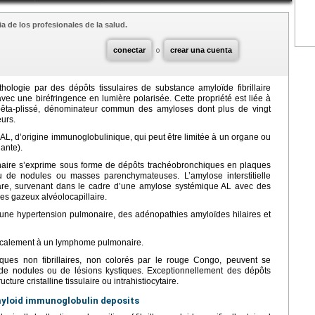
a de los profesionales de la salud.
conectar
o
crear una cuenta
hologie par des dépôts tissulaires de substance amyloïde fibrillaire
ec une biréfringence en lumière polarisée. Cette propriété est liée à
 bêta-plissé, dénominateur commun des amyloses dont plus de vingt
eurs.
AL, d’origine immunoglobulinique, qui peut être limitée à un organe ou
ante).
onaire s’exprime sous forme de dépôts trachéobronchiques en plaques
u de nodules ou masses parenchymateuses. L’amylose interstitielle
rare, survenant dans le cadre d’une amylose systémique AL avec des
es gazeux alvéolocapillaire.
une hypertension pulmonaire, des adénopathies amyloïdes hilaires et
localement à un lymphome pulmonaire.
ques non fibrillaires, non colorés par le rouge Congo, peuvent se
de nodules ou de lésions kystiques. Exceptionnellement des dépôts
re cristalline tissulaire ou intrahistiocytaire.
yloid immunoglobulin deposits