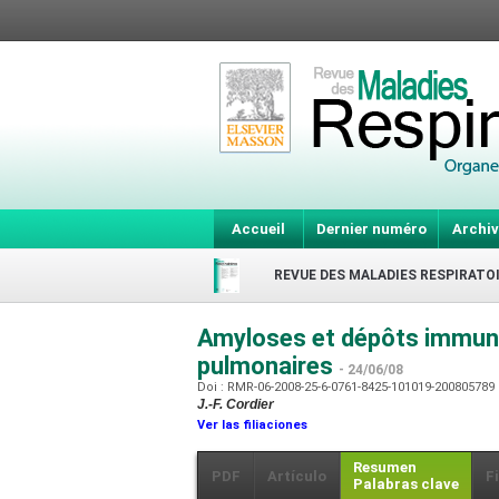
Accueil
Dernier numéro
Archiv
REVUE DES MALADIES RESPIRATO
Amyloses et dépôts immuno
pulmonaires
- 24/06/08
Doi : RMR-06-2008-25-6-0761-8425-101019-200805789
J.-F. Cordier
Ver las filiaciones
Resumen
PDF
Artículo
F
Palabras clave