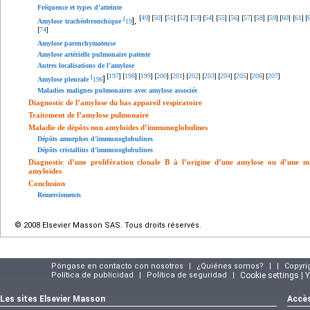
Fréquence et types d’atteinte
49
50
51
52
53
54
55
56
57
58
59
60
61
[
]
[
]
[
]
[
]
[
]
[
]
[
]
[
]
[
]
[
]
[
]
[
]
[
]
[
[
],
Amylose trachéobronchique
19
74
[
]
Amylose parenchymateuse
Amylose artérielle pulmonaire patente
Autres localisations de l’amylose
197
198
199
200
201
202
203
204
205
206
207
[
]
[
]
[
]
[
]
[
]
[
]
[
]
[
]
[
]
[
]
[
]
[
]
Amylose pleurale
196
Maladies malignes pulmonaires avec amylose associée
Diagnostic de l’amylose du bas appareil respiratoire
Traitement de l’amylose pulmonaire
Maladie de dépôts non amyloïdes d’immunoglobulines
Dépôts amorphes d’immunoglobulines
Dépôts cristallins d’immunoglobulines
Diagnostic d’une prolifération clonale B à l’origine d’une amylose ou d’une 
amyloïdes
Conclusion
Remerciements
© 2008 Elsevier Masson SAS. Tous droits réservés.
Póngase en contacto con nosotros
|
¿Quiénes somos?
|
|
Copyri
Política de publicidad
|
Política de seguridad
|
Cookie settings | 
Les sites Elsevier Masson
Accès