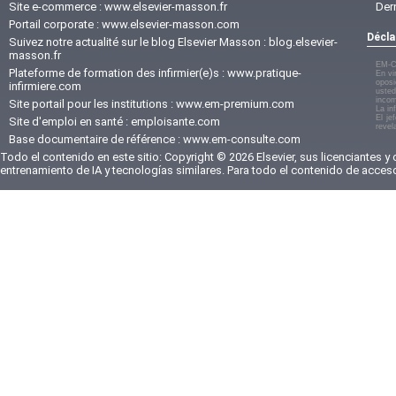
Site e-commerce :
www.elsevier-masson.fr
Der
Portail corporate :
www.elsevier-masson.com
Décla
Suivez notre actualité sur le blog Elsevier Masson :
blog.elsevier-
masson.fr
EM-C
Plateforme de formation des infirmier(e)s :
www.pratique-
En vi
oposi
infirmiere.com
usted
incom
Site portail pour les institutions :
www.em-premium.com
La in
El je
Site d'emploi en santé :
emploisante.com
revel
Base documentaire de référence :
www.em-consulte.com
Todo el contenido en este sitio: Copyright © 2026 Elsevier, sus licenciantes y
entrenamiento de IA y tecnologías similares. Para todo el contenido de acces