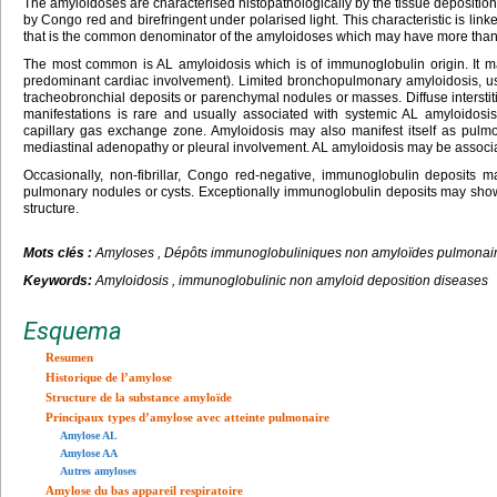
The amyloidoses are characterised histopathologically by the tissue deposition of
by Congo red and birefringent under polarised light. This characteristic is linke
that is the common denominator of the amyloidoses which may have more than t
The most common is AL amyloidosis which is of immunoglobulin origin. It ma
predominant cardiac involvement). Limited bronchopulmonary amyloidosis, usu
tracheobronchial deposits or parenchymal nodules or masses. Diffuse interstiti
manifestations is rare and usually associated with systemic AL amyloidosis
capillary gas exchange zone. Amyloidosis may also manifest itself as pulm
mediastinal adenopathy or pleural involvement. AL amyloidosis may be associ
Occasionally, non-fibrillar, Congo red-negative, immunoglobulin deposits 
pulmonary nodules or cysts. Exceptionally immunoglobulin deposits may show a 
structure.
Mots clés :
Amyloses , Dépôts immunoglobuliniques non amyloïdes pulmonai
Keywords:
Amyloidosis , immunoglobulinic non amyloid deposition diseases
Esquema
Resumen
Historique de l’amylose
Structure de la substance amyloïde
Principaux types d’amylose avec atteinte pulmonaire
Amylose AL
Amylose AA
Autres amyloses
Amylose du bas appareil respiratoire