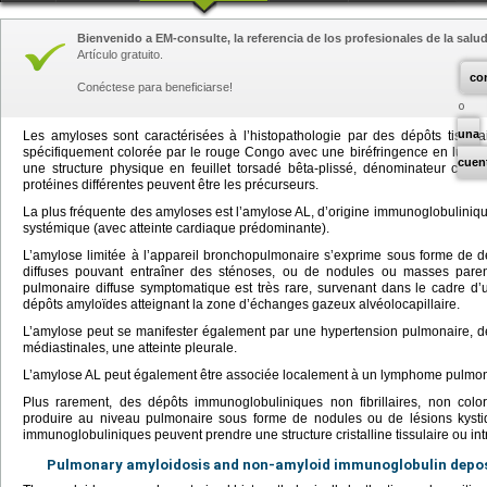
Bienvenido a EM-consulte, la referencia de los profesionales de la salud
Artículo gratuito.
co
Conéctese para beneficiarse!
una
Les amyloses sont caractérisées à l’histopathologie par des dépôts tissulai
spécifiquement colorée par le rouge Congo avec une biréfringence en lumière
cuen
une structure physique en feuillet torsadé bêta-plissé, dénominateur co
protéines différentes peuvent être les précurseurs.
La plus fréquente des amyloses est l’amylose AL, d’origine immunoglobulinique
systémique (avec atteinte cardiaque prédominante).
L’amylose limitée à l’appareil bronchopulmonaire s’exprime sous forme de 
diffuses pouvant entraîner des sténoses, ou de nodules ou masses parenc
pulmonaire diffuse symptomatique est très rare, survenant dans le cadre 
dépôts amyloïdes atteignant la zone d’échanges gazeux alvéolocapillaire.
L’amylose peut se manifester également par une hypertension pulmonaire, d
médiastinales, une atteinte pleurale.
L’amylose AL peut également être associée localement à un lymphome pulmon
Plus rarement, des dépôts immunoglobuliniques non fibrillaires, non col
produire au niveau pulmonaire sous forme de nodules ou de lésions kysti
immunoglobuliniques peuvent prendre une structure cristalline tissulaire ou intr
Pulmonary amyloidosis and non-amyloid immunoglobulin depo