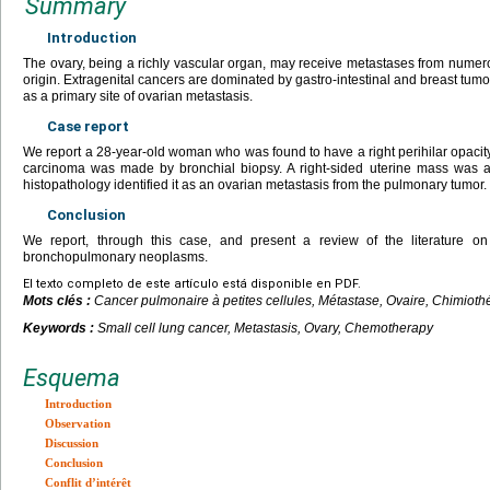
Summary
Introduction
The ovary, being a richly vascular organ, may receive metastases from numerou
origin. Extragenital cancers are dominated by gastro-intestinal and breast tumo
as a primary site of ovarian metastasis.
Case report
We report a 28-year-old woman who was found to have a right perihilar opacity.
carcinoma was made by bronchial biopsy. A right-sided uterine mass was al
histopathology identified it as an ovarian metastasis from the pulmonary tumor.
Conclusion
We report, through this case, and present a review of the literature on
bronchopulmonary neoplasms.
El texto completo de este artículo está disponible en PDF.
Mots clés :
Cancer pulmonaire à petites cellules, Métastase, Ovaire, Chimioth
Keywords :
Small cell lung cancer, Metastasis, Ovary, Chemotherapy
Esquema
Introduction
Observation
Discussion
Conclusion
Conflit d’intérêt