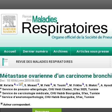
Accueil
Dernier numéro
Archives
Articles sous presse
REVUE DES MALADIES RESPIRATOIRES
Métastase ovarienne d’un carcinome bronch
Doi : 10.1016/j.rmr.2010.06.025
a
,
⁎
a
a
b
b
c
W. Ketata
, S. Msaad
, W. Feki
, N. Toumi
, M. Frikha
, S. Makni
, A. Ayou
a
Service de pneumo-allergologie, CHU Hédi Chaker, Sfax 3029, Tunisie
b
Service de carcinologie médicale, CHU Habib Bourguiba, Sfax, Tunisie
c
Service d’anatomopathologie, CHU Habib Bourguiba, Sfax, Tunisie
Auteur correspondant.
Resumen