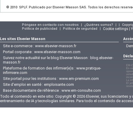
© 2010 SPLF. Publicado por Elsevier Masson SAS. Todos los derechos reserva
Póngase en contacto con nosotros
|
¿Quiénes somos?
|
|
Copyri
Política de publicidad
|
Política de seguridad
|
Cookie settings | 
Les sites Elsevier Masson
Accès
Site e-commerce :
www.elsevier-masson.fr
Der
Portail corporate :
www.elsevier-masson.com
Décla
Suivez notre actualité sur le blog Elsevier Masson :
blog.elsevier-
masson.fr
EM-C
Plateforme de formation des infirmier(e)s :
www.pratique-
En vi
oposi
infirmiere.com
usted
incom
Site portail pour les institutions :
www.em-premium.com
La in
El je
Site d'emploi en santé :
emploisante.com
revel
Base documentaire de référence :
www.em-consulte.com
Todo el contenido en este sitio: Copyright © 2026 Elsevier, sus licenciantes y
entrenamiento de IA y tecnologías similares. Para todo el contenido de acces