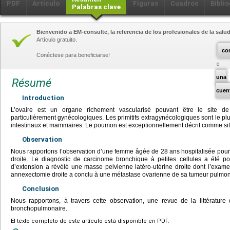
PDF
Artículo
Figuras
Cuadros
Biblio
Palabras clave
Bienvenido a EM-consulte, la referencia de los profesionales de la salud
Artículo gratuito.
co
Conéctese para beneficiarse!
una
Résumé
cuen
Introduction
L’ovaire est un organe richement vascularisé pouvant être le site 
particulièrement gynécologiques. Les primitifs extragynécologiques sont le plu
intestinaux et mammaires. Le poumon est exceptionnellement décrit comme site
Observation
Nous rapportons l’observation d’une femme âgée de 28 ans hospitalisée pour 
droite. Le diagnostic de carcinome bronchique à petites cellules a été po
d’extension a révélé une masse pelvienne latéro-utérine droite dont l’exa
annexectomie droite a conclu à une métastase ovarienne de sa tumeur pulmon
Conclusion
Nous rapportons, à travers cette observation, une revue de la littérature
bronchopulmonaire.
El texto completo de este artículo está disponible en PDF.