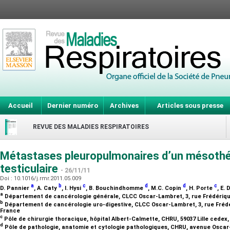
Accueil
Dernier numéro
Archives
Articles sous presse
REVUE DES MALADIES RESPIRATOIRES
Métastases pleuropulmonaires d’un mésothél
testiculaire
- 26/11/11
Doi : 10.1016/j.rmr.2011.05.009
a
b
c
d
d
c
D. Pannier
, A. Caty
, I. Hysi
, B. Bouchindhomme
, M.C. Copin
, H. Porte
, E.
a
Département de cancérologie générale, CLCC Oscar-Lambret, 3, rue Frédériqu
b
Département de cancérologie uro-digestive, CLCC Oscar-Lambret, 3, rue Frédé
France
c
Pôle de chirurgie thoracique, hôpital Albert-Calmette, CHRU, 59037 Lille cedex
d
Pôle de pathologie, anatomie et cytologie pathologiques, CHRU, avenue Oscar-