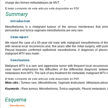
charge des formes métastatiques de MVT.
El texto completo de este artículo está disponible en PDF.
Summary
Introduction
Mesothelioma is a malignant tumour of the serous membranes that princip
pericardial and tunica vaginalis mesothelioma are very rare.
Case report
We report the case of a 65-year-old male with malignant mesothelioma of the
with several local recurrences and, five years after the initial surgery, with p
Pleural biopsies confirmed epithelioid mesothelioma. A diagnosis of pleur
malignant MTV was made.
Conclusions
Malignant MTV is a rare and aggressive tumor with frequent local recurrences 
case report emphasizes the difficulties of the differential diagnosis bet
metastases from MTV. The lack of any treatment for metastatic malignant MTV i
El texto completo de este artículo está disponible en PDF.
Mots clés :
Tumeur rare, Mésothéliome, Vaginale testiculaire, Métastase pleu
Keywords :
Rare tumour, Mesothelioma, Tunica vaginalis, Pleural metastasis,
Esquema
Introduction