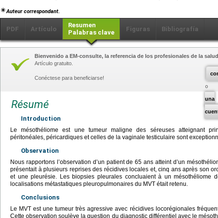
Auteur correspondant.
Resumen
PDF
Artículo
Figuras
Bibliografía
Palabras clave
Bienvenido a EM-consulte, la referencia de los profesionales de la salud
Artículo gratuito.
co
Conéctese para beneficiarse!
una
Résumé
cuen
Introduction
Le mésothéliome est une tumeur maligne des séreuses atteignant princ
péritonéales, péricardiques et celles de la vaginale testiculaire sont exceptionn
Observation
Nous rapportons l’observation d’un patient de 65 ans atteint d’un mésothéliome
présentait à plusieurs reprises des récidives locales et, cinq ans après son 
et une pleurésie. Les biopsies pleurales concluaient à un mésothéliome de
localisations métastatiques pleuropulmonaires du MVT était retenu.
Conclusions
Le MVT est une tumeur très agressive avec récidives locorégionales fréquent
Cette observation soulève la question du diagnostic différentiel avec le mésothé