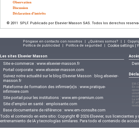
Observation
Discussion
Déclaration d’intérêts
© 2011 SPLF. Publicado por Elsevier Masson SAS. Todos los derechos reserva
Póngase en contacto con nosotros
|
¿Quiénes somos?
|
|
Copyri
Política de publicidad
|
Política de seguridad
|
Cookie settings | 
Les sites Elsevier Masson
Accès
Site e-commerce :
www.elsevier-masson.fr
Der
Portail corporate :
www.elsevier-masson.com
Décla
Suivez notre actualité sur le blog Elsevier Masson :
blog.elsevier-
masson.fr
EM-C
Plateforme de formation des infirmier(e)s :
www.pratique-
En vi
oposi
infirmiere.com
usted
incom
Site portail pour les institutions :
www.em-premium.com
La in
El je
Site d'emploi en santé :
emploisante.com
revel
Base documentaire de référence :
www.em-consulte.com
Todo el contenido en este sitio: Copyright © 2026 Elsevier, sus licenciantes y
entrenamiento de IA y tecnologías similares. Para todo el contenido de acces