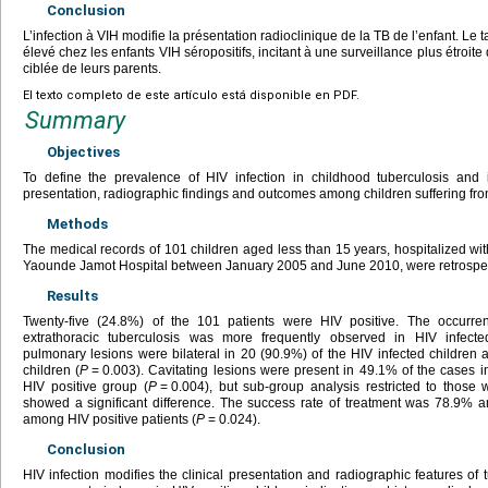
Conclusion
L’infection à VIH modifie la présentation radioclinique de la TB de l’enfant. Le
élevé chez les enfants VIH séropositifs, incitant à une surveillance plus étroit
ciblée de leurs parents.
El texto completo de este artículo está disponible en PDF.
Summary
Objectives
To define the prevalence of HIV infection in childhood tuberculosis and i
presentation, radiographic findings and outcomes among children suffering fro
Methods
The medical records of 101 children aged less than 15
years, hospitalized wit
Yaounde Jamot Hospital between January 2005 and June 2010, were retrospec
Results
Twenty-five (24.8%) of the 101 patients were HIV positive. The occurren
extrathoracic tuberculosis was more frequently observed in HIV infecte
pulmonary lesions were bilateral in 20 (90.9%) of the HIV infected children 
children (
P
=
0.003). Cavitating lesions were present in 49.1% of the cases 
HIV positive group (
P
=
0.004), but sub-group analysis restricted to those 
showed a significant difference. The success rate of treatment was 78.9%
among HIV positive patients (
P
=
0.024).
Conclusion
HIV infection modifies the clinical presentation and radiographic features of 