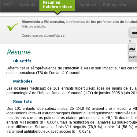
Resumen
PDF
Artículo
Cuadros
Bibliografía
Palabras clave
Bienvenido a EM-consulte, la referencia de los profesionales de la salud
Artículo gratuito.
co
Conéctese para beneficiarse!
una
Résumé
cuen
Objectifs
Déterminer la séroprévalence de l’infection à VIH et son impact sur les caract
de la tuberculose (TB) de l’enfant à Yaoundé.
Méthodes
Les dossiers médicaux de 101 enfants tuberculeux âgés de moins de 15
a
pneumologie A de l’hôpital Jamot de Yaoundé (HJY) de janvier 2005 à juin 201
Résultats
Des 101 enfants tuberculeux inclus, 25 (24,8 %) avaient une infection à VI
localisations intra- et extrathoraciques étaient plus fréquemment retrouvées au
Les lésions cavitaires pulmonaires étaient présentes chez 49,1 % des enfant
enfants VIH positifs (
p
=
0,004), mais la restriction de l’analyse au sous-grou
cette différence. Soixante enfants VIH négatifs (78,9 %) contre 14 (56 %) e
traitement antituberculeux avec succès (
p
=
0,024).