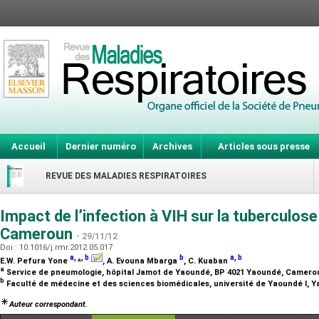
Accueil
Dernier numéro
Archives
Articles sous presse
REVUE DES MALADIES RESPIRATOIRES
Impact de l’infection à VIH sur la tuberculose
Cameroun
- 29/11/12
Doi : 10.1016/j.rmr.2012.05.017
a
,
⁎
,
b
b
a
,
b
E.W. Pefura Yone
, A. Evouna Mbarga
, C. Kuaban
a
Service de pneumologie, hôpital Jamot de Yaoundé, BP 4021 Yaoundé, Camer
b
Faculté de médecine et des sciences biomédicales, université de Yaoundé I,
Auteur correspondant.