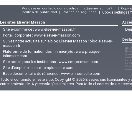
Póngase en contacto con nosotros
|
¿Quiénes somos?
|
|
Copyri
Política de publicidad
|
Política de seguridad
|
Cookie settings | 
Les sites Elsevier Masson
Accès
Site e-commerce :
www.elsevier-masson.fr
Der
Portail corporate :
www.elsevier-masson.com
Décla
Suivez notre actualité sur le blog Elsevier Masson :
blog.elsevier-
masson.fr
EM-C
Plateforme de formation des infirmier(e)s :
www.pratique-
En vi
oposi
infirmiere.com
usted
incom
Site portail pour les institutions :
www.em-premium.com
La in
El je
Site d'emploi en santé :
emploisante.com
revel
Base documentaire de référence :
www.em-consulte.com
Todo el contenido en este sitio: Copyright © 2026 Elsevier, sus licenciantes y
entrenamiento de IA y tecnologías similares. Para todo el contenido de acces