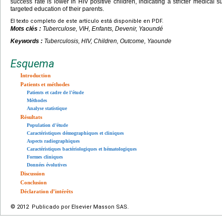
success rate is lower in HIV positive children, indicating a stricter medical 
targeted education of their parents.
El texto completo de este artículo está disponible en PDF.
Mots clés :
Tuberculose, VIH, Enfants, Devenir, Yaoundé
Keywords :
Tuberculosis, HIV, Children, Outcome, Yaounde
Esquema
Introduction
Patients et méthodes
Patients et cadre de l’étude
Méthodes
Analyse statistique
Résultats
Population d’étude
Caractéristiques démographiques et cliniques
Aspects radiographiques
Caractéristiques bactériologiques et hématologiques
Formes cliniques
Données évolutives
Discussion
Conclusion
Déclaration d’intérêts
© 2012 Publicado por Elsevier Masson SAS.