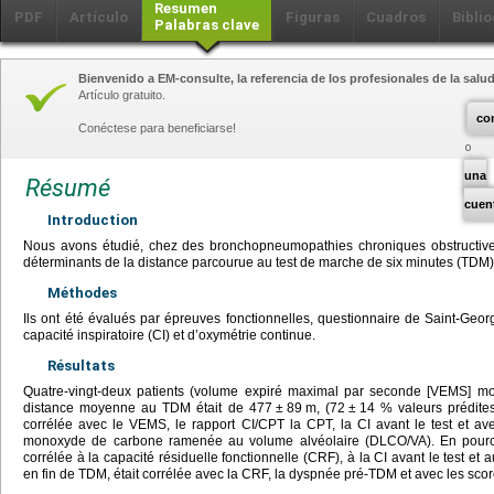
Resumen
PDF
Artículo
Figuras
Cuadros
Biblio
Palabras clave
Bienvenido a EM-consulte, la referencia de los profesionales de la salud
Artículo gratuito.
co
Conéctese para beneficiarse!
una
Résumé
cuen
Introduction
Nous avons étudié, chez des bronchopneumopathies chroniques obstructives
déterminants de la distance parcourue au test de marche de six minutes (TDM) e
Méthodes
Ils ont été évalués par épreuves fonctionnelles, questionnaire de Saint-G
capacité inspiratoire (CI) et d’oxymétrie continue.
Résultats
Quatre-vingt-deux patients (volume expiré maximal par seconde [VEMS] m
distance moyenne au TDM était de 477
±
89
m, (72
±
14 % valeurs prédites
corrélée avec le VEMS, le rapport CI/CPT la CPT, la CI avant le test et ave
monoxyde de carbone ramenée au volume alvéolaire (DLCO/VA). En pource
corrélée à la capacité résiduelle fonctionnelle (CRF), à la CI avant le test e
en fin de TDM, était corrélée avec la CRF, la dyspnée pré-TDM et avec les score