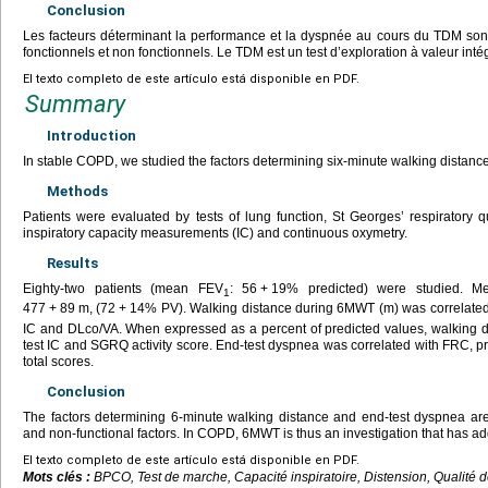
Conclusion
Les facteurs déterminant la performance et la dyspnée au cours du TDM son
fonctionnels et non fonctionnels. Le TDM est un test d’exploration à valeur int
El texto completo de este artículo está disponible en PDF.
Summary
Introduction
In stable COPD, we studied the factors determining six-minute walking distance
Methods
Patients were evaluated by tests of lung function, St Georges’ respirator
inspiratory capacity measurements (IC) and continuous oxymetry.
Results
Eighty-two patients (mean FEV
: 56
+
19% predicted) were studied. M
1
477
+
89
m, (72
+
14% PV). Walking distance during 6MWT (m) was correlate
IC and DLco/VA. When expressed as a percent of predicted values, walking d
test IC and SGRQ activity score. End-test dyspnea was correlated with FRC, 
total scores.
Conclusion
The factors determining 6-minute walking distance and end-test dyspnea ar
and non-functional factors. In COPD, 6MWT is thus an investigation that has add
El texto completo de este artículo está disponible en PDF.
Mots clés :
BPCO, Test de marche, Capacité inspiratoire, Distension, Qualité d