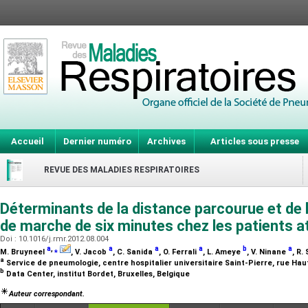
Accueil
Dernier numéro
Archives
Articles sous presse
REVUE DES MALADIES RESPIRATOIRES
Déterminants de la distance parcourue et de 
de marche de six minutes chez les patients 
Doi : 10.1016/j.rmr.2012.08.004
a
,
⁎
a
a
a
b
a
M. Bruyneel
, V. Jacob
, C. Sanida
, O. Ferrali
, L. Ameye
, V. Ninane
, R.
a
Service de pneumologie, centre hospitalier universitaire Saint-Pierre, rue Haut
b
Data Center, institut Bordet, Bruxelles, Belgique
Auteur correspondant.