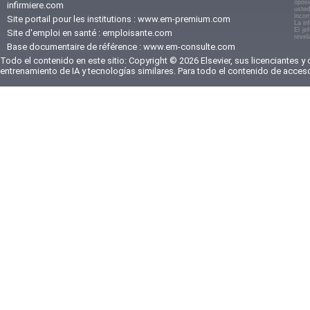
oposi
infirmiere.com
usted
incom
Site portail pour les institutions :
www.em-premium.com
La in
El je
Site d'emploi en santé :
emploisante.com
revel
Base documentaire de référence :
www.em-consulte.com
Todo el contenido en este sitio: Copyright © 2026 Elsevier, sus licenciantes y
entrenamiento de IA y tecnologías similares. Para todo el contenido de acces