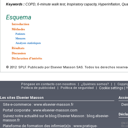
Keywords :
COPD, 6-minute walk test, Inspiratory capacity, Hyperinflation, Quali
Esquema
Introduction
Méthodes
Patients
Mesures
Analyses statistiques
Résultats
Discussion
Déclaration d’intérêts
© 2012 SPLF. Publicado por Elsevier Masson SAS. Todos los derechos reserva
Póngase en contacto con nosotros
|
¿Quiénes somos?
|
|
Copyri
Política de publicidad
|
Política de seguridad
|
Cookie settings | 
Les sites Elsevier Masson
Accès
Site e-commerce :
www.elsevier-masson.fr
Der
Portail corporate :
www.elsevier-masson.com
Décla
Suivez notre actualité sur le blog Elsevier Masson :
blog.elsevier-
masson.fr
EM-C
Plateforme de formation des infirmier(e)s :
www.pratique-
En vi