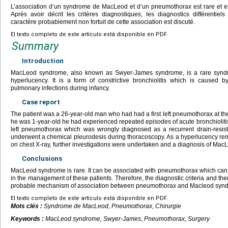
L’association d’un syndrome de MacLeod et d’un pneumothorax est rare et es
Après avoir décrit les critères diagnostiques, les diagnostics différentiels
caractère probablement non fortuit de cette association est discuté.
El texto completo de este artículo está disponible en PDF.
Summary
Introduction
MacLeod syndrome, also known as Swyer-James syndrome, is a rare syndro
hyperlucency. It is a form of constrictive bronchiolitis which is caused b
pulmonary infections during infancy.
Case report
The patient was a 26-year-old man who had had a first left pneumothorax at 
he was 1-year-old he had experienced repeated episodes of acute bronchiolitis
left pneumothorax which was wrongly diagnosed as a recurrent drain-resi
underwent a chemical pleurodesis during thoracoscopy. As a hyperlucency remai
on chest X-ray, further investigations were undertaken and a diagnosis of M
Conclusions
MacLeod syndrome is rare. It can be associated with pneumothorax which can 
in the management of these patients. Therefore, the diagnostic criteria and ther
probable mechanism of association between pneumothorax and Macleod syndr
El texto completo de este artículo está disponible en PDF.
Mots clés :
Syndrome de MacLeod, Pneumothorax, Chirurgie
Keywords :
MacLeod syndrome, Swyer-James, Pneumothorax, Surgery