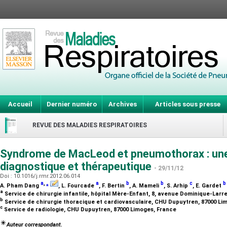
Accueil
Dernier numéro
Archives
Articles sous presse
REVUE DES MALADIES RESPIRATOIRES
Syndrome de MacLeod et pneumothorax : une
diagnostique et thérapeutique
- 29/11/12
Doi : 10.1016/j.rmr.2012.06.014
a
,
⁎
a
b
b
c
b
A. Pham Dang
, L. Fourcade
, F. Bertin
, A. Mameli
, S. Arhip
, E. Gardet
a
Service de chirurgie infantile, hôpital Mère-Enfant, 8, avenue Dominique-Larr
b
Service de chirurgie thoracique et cardiovasculaire, CHU Dupuytren, 87000 L
c
Service de radiologie, CHU Dupuytren, 87000 Limoges, France
Auteur correspondant.