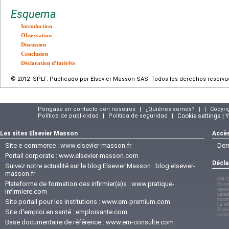
Esquema
Introduction
Observation
Discussion
Conclusion
Déclaration d’intérêts
© 2012 SPLF. Publicado por Elsevier Masson SAS. Todos los derechos reserva
Póngase en contacto con nosotros
|
¿Quiénes somos?
|
|
Copyri
Política de publicidad
|
Política de seguridad
|
Cookie settings | 
Les sites Elsevier Masson
Accès
Site e-commerce :
www.elsevier-masson.fr
Der
Portail corporate :
www.elsevier-masson.com
Décla
Suivez notre actualité sur le blog Elsevier Masson :
blog.elsevier-
masson.fr
EM-C
Plateforme de formation des infirmier(e)s :
www.pratique-
En vi
oposi
infirmiere.com
usted
incom
Site portail pour les institutions :
www.em-premium.com
La in
El je
Site d'emploi en santé :
emploisante.com
revel
Base documentaire de référence :
www.em-consulte.com