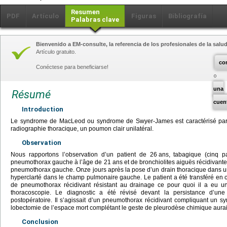
Resumen
PDF
Artículo
Figuras
Bibliografía
Palabras clave
Bienvenido a EM-consulte, la referencia de los profesionales de la salud
Artículo gratuito.
co
Conéctese para beneficiarse!
una
Résumé
cuen
Introduction
Le syndrome de MacLeod ou syndrome de Swyer-James est caractérisé par 
radiographie thoracique, un poumon clair unilatéral.
Observation
Nous rapportons l’observation d’un patient de 26
ans, tabagique (cinq p
pneumothorax gauche à l’âge de 21
ans et de bronchiolites aiguës récidivante
pneumothorax gauche. Onze jours après la pose d’un drain thoracique dans un h
hyperclarté dans le champ pulmonaire gauche. Le patient a été transféré en c
de pneumothorax récidivant résistant au drainage ce pour quoi il a eu 
thoracoscopie. Le diagnostic a été révisé devant la persistance d’un
postopératoire. Il s’agissait d’un pneumothorax récidivant compliquant un
lobectomie de l’espace mort complétant le geste de pleurodèse chimique aurait
Conclusion