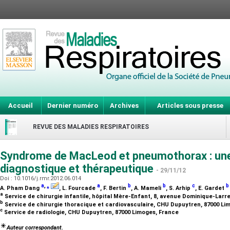
Accueil
Dernier numéro
Archives
Articles sous presse
REVUE DES MALADIES RESPIRATOIRES
Syndrome de MacLeod et pneumothorax : une
diagnostique et thérapeutique
- 29/11/12
Doi : 10.1016/j.rmr.2012.06.014
a
,
⁎
a
b
b
c
b
A. Pham Dang
, L. Fourcade
, F. Bertin
, A. Mameli
, S. Arhip
, E. Gardet
a
Service de chirurgie infantile, hôpital Mère-Enfant, 8, avenue Dominique-Larr
b
Service de chirurgie thoracique et cardiovasculaire, CHU Dupuytren, 87000 L
c
Service de radiologie, CHU Dupuytren, 87000 Limoges, France
Auteur correspondant.