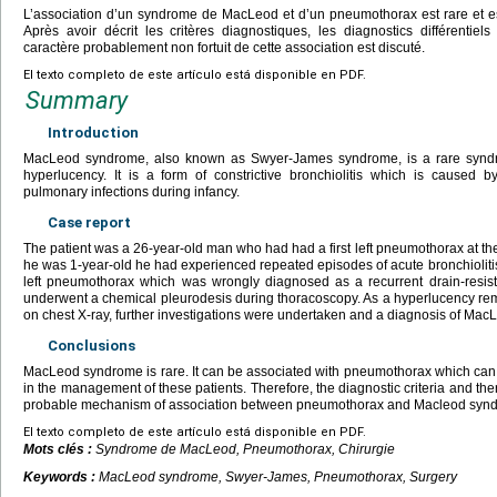
L’association d’un syndrome de MacLeod et d’un pneumothorax est rare et es
Après avoir décrit les critères diagnostiques, les diagnostics différentiels
caractère probablement non fortuit de cette association est discuté.
El texto completo de este artículo está disponible en PDF.
Summary
Introduction
MacLeod syndrome, also known as Swyer-James syndrome, is a rare syndro
hyperlucency. It is a form of constrictive bronchiolitis which is caused b
pulmonary infections during infancy.
Case report
The patient was a 26-year-old man who had had a first left pneumothorax at 
he was 1-year-old he had experienced repeated episodes of acute bronchiolitis
left pneumothorax which was wrongly diagnosed as a recurrent drain-resi
underwent a chemical pleurodesis during thoracoscopy. As a hyperlucency remai
on chest X-ray, further investigations were undertaken and a diagnosis of M
Conclusions
MacLeod syndrome is rare. It can be associated with pneumothorax which can 
in the management of these patients. Therefore, the diagnostic criteria and ther
probable mechanism of association between pneumothorax and Macleod syndr
El texto completo de este artículo está disponible en PDF.
Mots clés :
Syndrome de MacLeod, Pneumothorax, Chirurgie
Keywords :
MacLeod syndrome, Swyer-James, Pneumothorax, Surgery