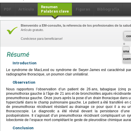
Resumen
PDF
Artículo
Figuras
Bibliografía
Palabras clave
Bienvenido a EM-consulte, la referencia de los profesionales de la salud
Artículo gratuito.
co
Conéctese para beneficiarse!
una
Résumé
cuen
Introduction
Le syndrome de MacLeod ou syndrome de Swyer-James est caractérisé par 
radiographie thoracique, un poumon clair unilatéral.
Observation
Nous rapportons l’observation d’un patient de 26
ans, tabagique (cinq p
pneumothorax gauche à l’âge de 21
ans et de bronchiolites aiguës récidivante
pneumothorax gauche. Onze jours après la pose d’un drain thoracique dans un h
hyperclarté dans le champ pulmonaire gauche. Le patient a été transféré en c
de pneumothorax récidivant résistant au drainage ce pour quoi il a eu 
thoracoscopie. Le diagnostic a été révisé devant la persistance d’un
postopératoire. Il s’agissait d’un pneumothorax récidivant compliquant un
lobectomie de l’espace mort complétant le geste de pleurodèse chimique aurait
Conclusion