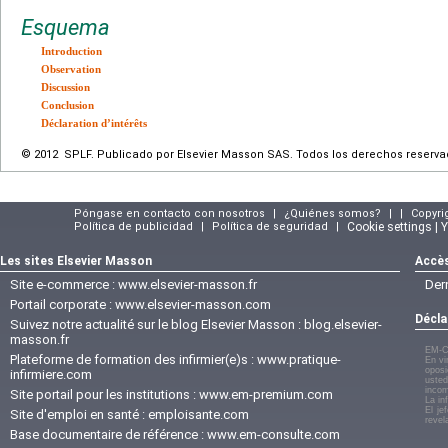
Esquema
Introduction
Observation
Discussion
Conclusion
Déclaration d’intérêts
© 2012 SPLF. Publicado por Elsevier Masson SAS. Todos los derechos reserva
Póngase en contacto con nosotros
|
¿Quiénes somos?
|
|
Copyri
Política de publicidad
|
Política de seguridad
|
Cookie settings | 
Les sites Elsevier Masson
Accès
Site e-commerce :
www.elsevier-masson.fr
Der
Portail corporate :
www.elsevier-masson.com
Décla
Suivez notre actualité sur le blog Elsevier Masson :
blog.elsevier-
masson.fr
EM-C
Plateforme de formation des infirmier(e)s :
www.pratique-
En vi
oposi
infirmiere.com
usted
incom
Site portail pour les institutions :
www.em-premium.com
La in
El je
Site d'emploi en santé :
emploisante.com
revel
Base documentaire de référence :
www.em-consulte.com