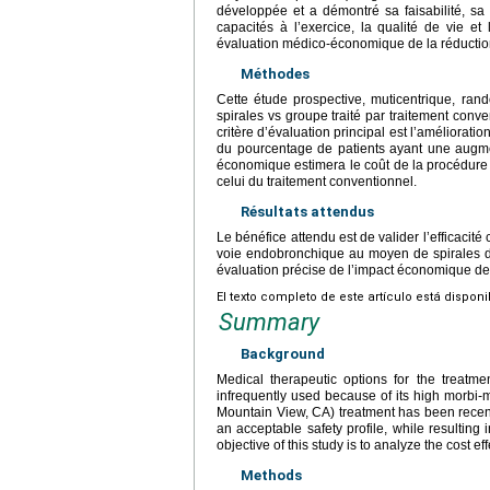
développée et a démontré sa faisabilité, sa f
capacités à l’exercice, la qualité de vie et 
évaluation médico-économique de la réduction
Méthodes
Cette étude prospective, muticentrique, ran
spirales vs groupe traité par traitement conve
critère d’évaluation principal est l’améliorat
du pourcentage de patients ayant une augm
économique estimera le coût de la procédure 
celui du traitement conventionnel.
Résultats attendus
Le bénéfice attendu est de valider l’efficacité 
voie endobronchique au moyen de spirales 
évaluation précise de l’impact économique de 
El texto completo de este artículo está dispon
Summary
Background
Medical therapeutic options for the treatm
infrequently used because of its high morbi-
Mountain View, CA) treatment has been recen
an acceptable safety profile, while resultin
objective of this study is to analyze the cost
Methods