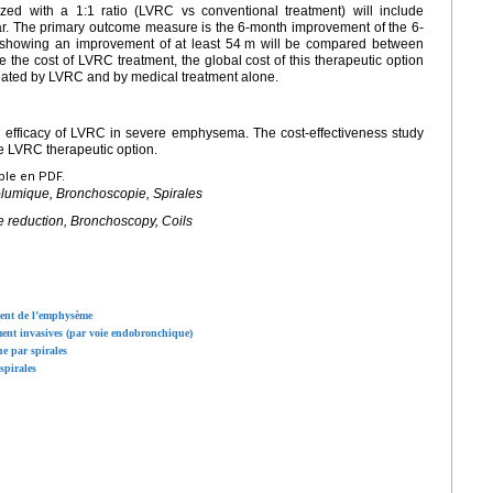
ized with a 1:1 ratio (LVRC vs conventional treatment) will include
r. The primary outcome measure is the 6-month improvement of the 6-
s showing an improvement of at least 54
m will be compared between
te the cost of LVRC treatment, the global cost of this therapeutic option
reated by LVRC and by medical treatment alone.
cal efficacy of LVRC in severe emphysema. The cost-effectiveness study
e LVRC therapeutic option.
ible en PDF.
umique, Bronchoscopie, Spirales
eduction, Bronchoscopy, Coils
ment de l’emphysème
ent invasives (par voie endobronchique)
e par spirales
spirales