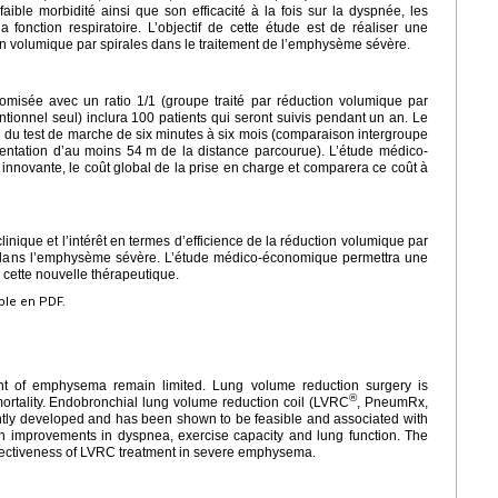
aible morbidité ainsi que son efficacité à la fois sur la dyspnée, les
la fonction respiratoire. L’objectif de cette étude est de réaliser une
 volumique par spirales dans le traitement de l’emphysème sévère.
domisée avec un ratio 1/1 (groupe traité par réduction volumique par
ntionnel seul) inclura 100 patients qui seront suivis pendant un an. Le
ion du test de marche de six minutes à six mois (comparaison intergroupe
entation d’au moins 54
m de la distance parcourue). L’étude médico-
innovante, le coût global de la prise en charge et comparera ce coût à
clinique et l’intérêt en termes d’efficience de la réduction volumique par
dans l’emphysème sévère. L’étude médico-économique permettra une
cette nouvelle thérapeutique.
ible en PDF.
ent of emphysema remain limited. Lung volume reduction surgery is
®
mortality. Endobronchial lung volume reduction coil (LVRC
, PneumRx,
tly developed and has been shown to be feasible and associated with
g in improvements in dyspnea, exercise capacity and lung function. The
 effectiveness of LVRC treatment in severe emphysema.