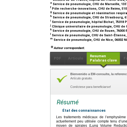
e
Service de pneumologie, CHU de Marseille, 133
f
Pôle recherche-innovations, CHU de Reims, 510
g
Service de pneumologie et réanimation respira
h
Service de pneumologie, CHU de Strasbourg, 6
i
Service de pneumologie, hôpital Bichat, 75018 
j
Clinique universitaire de pneumologie, CHU de 
k
Service de pneumologie, CHU de Rouen, 76000 
l
Service de pneumologie, CHU de Saint-Étienne,
m
Service de pneumologie, CHU de Nice, 06002 N
Auteur correspondant.
Resumen
PDF
Artículo
F
Palabras clave
Bienvenido a EM-consulte, la referenci
Artículo gratuito.
Conéctese para beneficiarse!
Résumé
État des connaissances
Les traitements médicaux de l’emphysème on
actuellement peu utilisée compte tenu d’un
moyen de spirales (Lung Volume Reducti