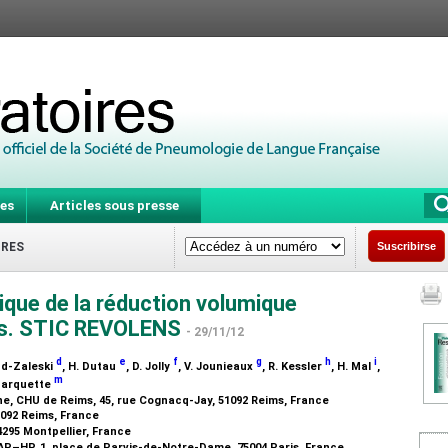
es
Articles sous presse
IRES
Suscribirse
que de la réduction volumique
les. STIC REVOLENS
- 29/11/12
d
e
f
g
h
i
and-Zaleski
, H. Dutau
, D. Jolly
, V. Jounieaux
, R. Kessler
, H. Mal
,
m
 Marquette
e, CHU de Reims, 45, rue Cognacq-Jay, 51092 Reims, France
1092 Reims, France
4295 Montpellier, France
 AP–HP, 1, place de Parvis-de-Notre-Dame, 75004 Paris, France