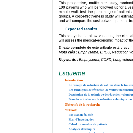
This prospective, multicenter study, random
100 patients who will be followed up for 1
yea
minute walk test: the percentage of patient
groups. A cost-effectiveness study will estima
and will compare the cost between patients t
Expected results
This study should allow validating the clini
will assess the medical-economic impact of th
El texto completo de este artículo está dispon
Mots clés :
Emphysème, BPCO, Réduction vol
Keywords :
Emphysema, COPD, Lung volume r
Esquema
Introduction
Le concept de réduction de volume dans le traite
Les techniques de réduction de volume minimalem
Description de la technique de réduction volumiqu
Données actuelles sur la réduction volumique par 
Objectifs de la recherche
Méthode
Population étudiée
Plan d’investigation
Calcul du nombre de patients
Analyses statistiques