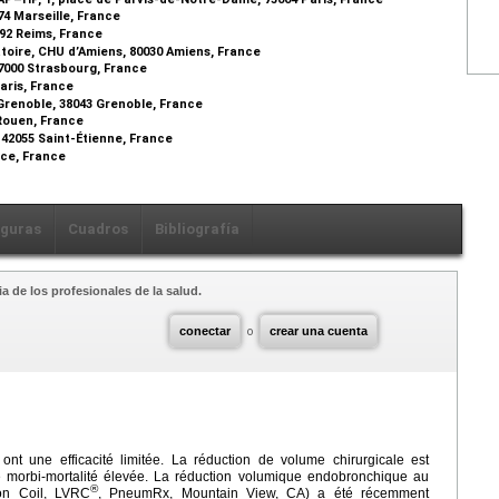
74 Marseille, France
92 Reims, France
toire, CHU d’Amiens, 80030 Amiens, France
7000 Strasbourg, France
Paris, France
Grenoble, 38043 Grenoble, France
Rouen, France
 42055 Saint-Étienne, France
ice, France
iguras
Cuadros
Bibliografía
a de los profesionales de la salud.
conectar
o
crear una cuenta
t une efficacité limitée. La réduction de volume chirurgicale est
e morbi-mortalité élevée. La réduction volumique endobronchique au
®
on Coil, LVRC
, PneumRx, Mountain View, CA) a été récemment