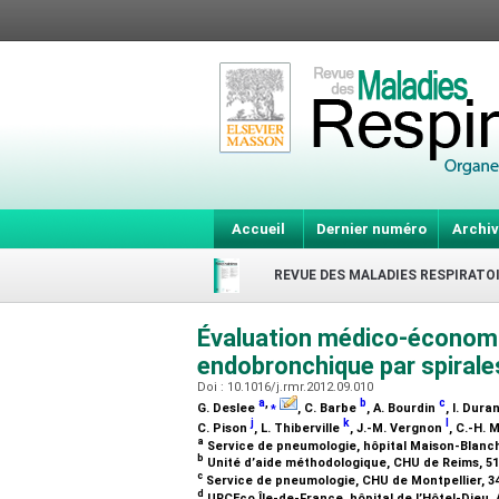
Accueil
Dernier numéro
Archiv
REVUE DES MALADIES RESPIRATO
Évaluation médico-économi
endobronchique par spira
Doi : 10.1016/j.rmr.2012.09.010
a
,
⁎
b
c
G. Deslee
, C. Barbe
, A. Bourdin
, I. Dur
j
k
l
C. Pison
, L. Thiberville
, J.-M. Vergnon
, C.-H.
a
Service de pneumologie, hôpital Maison-Blanch
b
Unité d’aide méthodologique, CHU de Reims, 5
c
Service de pneumologie, CHU de Montpellier, 3
d
URCEco Île-de-France, hôpital de l’Hôtel-Dieu,