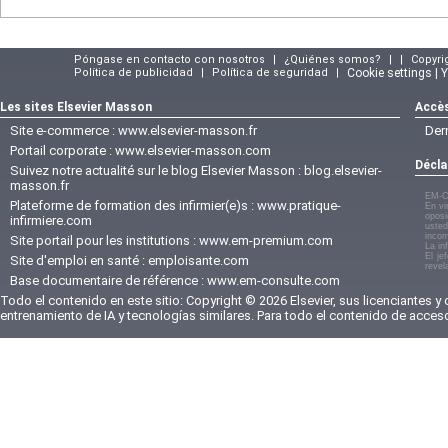
Póngase en contacto con nosotros
|
¿Quiénes somos?
|
|
Copyri
Política de publicidad
|
Política de seguridad
|
Cookie settings | 
Les sites Elsevier Masson
Accès
Site e-commerce :
www.elsevier-masson.fr
Der
Portail corporate :
www.elsevier-masson.com
Décla
Suivez notre actualité sur le blog Elsevier Masson :
blog.elsevier-
masson.fr
EM-C
Plateforme de formation des infirmier(e)s :
www.pratique-
En vi
oposi
infirmiere.com
usted
incom
Site portail pour les institutions :
www.em-premium.com
La in
El je
Site d'emploi en santé :
emploisante.com
revel
Base documentaire de référence :
www.em-consulte.com
Todo el contenido en este sitio: Copyright © 2026 Elsevier, sus licenciantes y
entrenamiento de IA y tecnologías similares. Para todo el contenido de acces