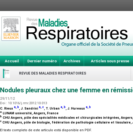
Accueil
Dernier numéro
Archives
Articles sous presse
REVUE DES MALADIES RESPIRATOIRES
Nodules pleuraux chez une femme en rémissi
29/11/12
Doi : 10.1016/j.rmr.2012.10.013
a
,
b
a
,
c
a
,
b
a
,
b
C. Rieux
, J. Sandrini
, T. Urban
, J. Hureaux
a
LUNAM université, Angers, France
b
CHU Angers, pôle des spécialités médicales et chirurgicales intégrées, Anger
c
CHU Angers, pôle de biologie, fédération de pathologie cellulaire et tissulaire
El texto completo de este artículo está disponible en PDF.