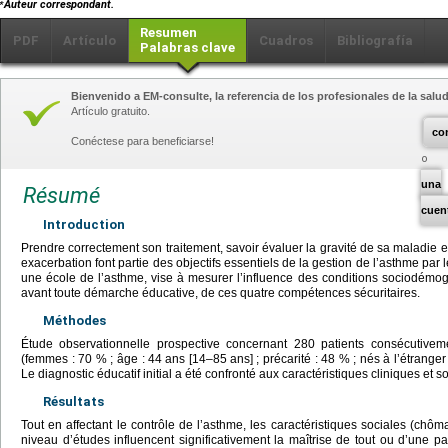
⁎
Auteur correspondant.
Resumen
PDF
Artículo
Cuadros
Bibliografía
Palabras clave
Bienvenido a EM-consulte, la referencia de los profesionales de la salud
Artículo gratuito.
co
Conéctese para beneficiarse!
una
Résumé
cuen
Introduction
Prendre correctement son traitement, savoir évaluer la gravité de sa maladie e
exacerbation font partie des objectifs essentiels de la gestion de l’asthme par 
une école de l’asthme, vise à mesurer l’influence des conditions sociodémogr
avant toute démarche éducative, de ces quatre compétences sécuritaires.
Méthodes
Étude observationnelle prospective concernant 280 patients consécutiv
(femmes : 70 % ; âge : 44
ans [14–85
ans] ; précarité : 48 % ; nés à l’étrange
Le diagnostic éducatif initial a été confronté aux caractéristiques cliniques e
Résultats
Tout en affectant le contrôle de l’asthme, les caractéristiques sociales (chômag
niveau d’études influencent significativement la maîtrise de tout ou d’une p