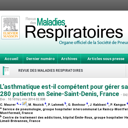
Accueil
Dernier numéro
Archives
Articles sous presse
REVUE DES MALADIES RESPIRATOIRES
L’asthmatique est-il compétent pour gérer sa
280 patients en Seine-Saint-Denis, France
- 04
Doi : 10.1016/j.rmr.2014.02.008
a
,
⁎
a
b
a
a
C. Maurer
, M. Nozick
, P. Lahmek
, G. Bonhour
, J. Kabbani
, P. Kangue
a
Service de pneumologie, groupe hospitalier intercommunal Le Raincy-Montferme
Montfermeil, France
b
Centre de traitement des addictions, hôpital Émile-Roux, groupe hospitalier H
Limeil-Brévannes, France