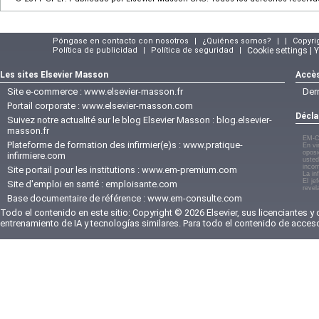
Póngase en contacto con nosotros
|
¿Quiénes somos?
|
|
Copyri
Política de publicidad
|
Política de seguridad
|
Cookie settings | 
Les sites Elsevier Masson
Accès
Site e-commerce :
www.elsevier-masson.fr
Der
Portail corporate :
www.elsevier-masson.com
Décla
Suivez notre actualité sur le blog Elsevier Masson :
blog.elsevier-
masson.fr
EM-C
Plateforme de formation des infirmier(e)s :
www.pratique-
En vi
oposi
infirmiere.com
usted
incom
Site portail pour les institutions :
www.em-premium.com
La in
El je
Site d'emploi en santé :
emploisante.com
revel
Base documentaire de référence :
www.em-consulte.com
Todo el contenido en este sitio: Copyright © 2026 Elsevier, sus licenciantes y
entrenamiento de IA y tecnologías similares. Para todo el contenido de acces