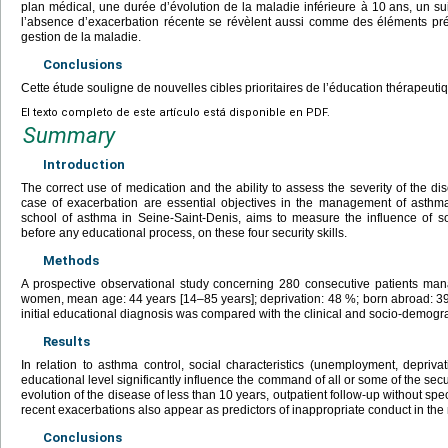
plan médical, une durée d’évolution de la maladie inférieure à 10
ans, un sui
l’absence d’exacerbation récente se révèlent aussi comme des éléments pré
gestion de la maladie.
Conclusions
Cette étude souligne de nouvelles cibles prioritaires de l’éducation thérapeuti
El texto completo de este artículo está disponible en PDF.
Summary
Introduction
The correct use of medication and the ability to assess the severity of the di
case of exacerbation are essential objectives in the management of asthma
school of asthma in Seine-Saint-Denis, aims to measure the influence of so
before any educational process, on these four security skills.
Methods
A prospective observational study concerning 280 consecutive patients 
women, mean age: 44 years [14–85 years]; deprivation: 48 %; born abroad: 39
initial educational diagnosis was compared with the clinical and socio-demogra
Results
In relation to asthma control, social characteristics (unemployment, depriva
educational level significantly influence the command of all or some of the securi
evolution of the disease of less than 10 years, outpatient follow-up without sp
recent exacerbations also appear as predictors of inappropriate conduct in th
Conclusions