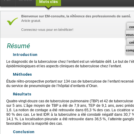
Mots clés
Bienvenue sur EM-consulte, la référence des professionnels de santé.
Article gratuit.
co
Connectez-vous pour en bénéficier!
vous
cr
Résumé
comp
Introduction
Le diagnostic de la tuberculose chez l’enfant est un véritable défi. Le but de l’é
épidémiologiques et les aspects cliniques de tuberculose chez l’enfant.
Méthodes
Étude rétro-prospective portant sur 134 cas de tuberculose de l’enfant recen
du service de pneumologie de l’hôpital d’enfants d’Oran.
Résultats
Quatre-vingt-douze cas de tuberculose pulmonaire (TBP) et 42 de tuberculose 
sur 5 ans. L’âge moyen de TBP a été de 7,9 ans, TEP de 9,1 ans, avec préd
1,6. La notion de contage a été retrouvée dans 65,3 % des cas. La cicatrice
90 % des cas. Le test IDR à la tuberculine a été constaté négatif dans 30,7 
14,1 %. La localisation pleurale a été retrouvée dans 36,5 %, l’atteinte gangl
favorable dans la majorité des cas.
Conclusion