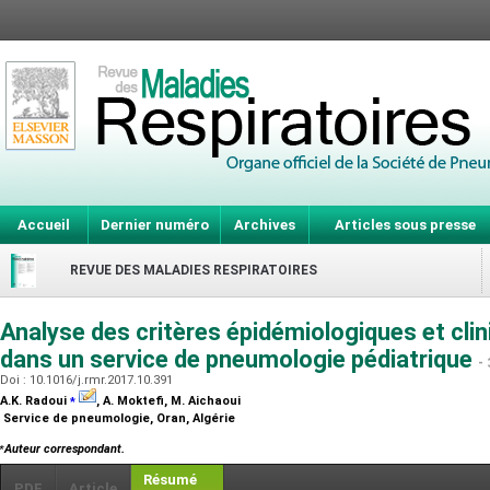
Accueil
Dernier numéro
Archives
Articles sous presse
REVUE DES MALADIES RESPIRATOIRES
Analyse des critères épidémiologiques et clin
dans un service de pneumologie pédiatrique
-
Doi : 10.1016/j.rmr.2017.10.391
⁎
A.K. Radoui
, A. Moktefi, M. Aichaoui
Service de pneumologie, Oran, Algérie
⁎
Auteur correspondant.
Résumé
PDF
Article