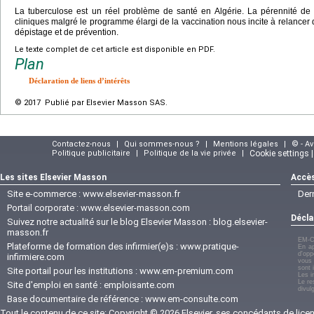
La tuberculose est un réel problème de santé en Algérie. La pérennité de 
cliniques malgré le programme élargi de la vaccination nous incite à relancer 
dépistage et de prévention.
Le texte complet de cet article est disponible en PDF.
Plan
Déclaration de liens d’intérêts
© 2017 Publié par Elsevier Masson SAS.
Contactez-nous
|
Qui sommes-nous ?
|
Mentions légales
|
© - A
Politique publicitaire
|
Politique de la vie privée
|
Cookie settings 
Les sites Elsevier Masson
Accès
Site e-commerce :
www.elsevier-masson.fr
Der
Portail corporate :
www.elsevier-masson.com
Décla
Suivez notre actualité sur le blog Elsevier Masson :
blog.elsevier-
masson.fr
EM-C
Plateforme de formation des infirmier(e)s :
www.pratique-
En ap
d'opp
infirmiere.com
vous 
sont 
Site portail pour les institutions :
www.em-premium.com
Les i
Le re
Site d'emploi en santé :
emploisante.com
divul
Base documentaire de référence :
www.em-consulte.com
Tout le contenu de ce site: Copyright © 2026 Elsevier, ses concédants de licenc