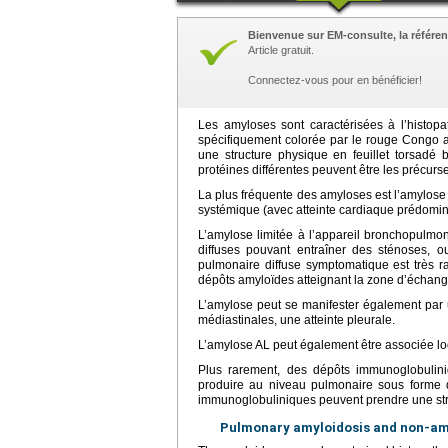
Bienvenue sur EM-consulte, la référen
Article gratuit.
Connectez-vous pour en bénéficier!
Les amyloses sont caractérisées à l’histopat
spécifiquement colorée par le rouge Congo av
une structure physique en feuillet torsadé
protéines différentes peuvent être les précurs
La plus fréquente des amyloses est l’amylose 
systémique (avec atteinte cardiaque prédomin
L’amylose limitée à l’appareil bronchopulm
diffuses pouvant entraîner des sténoses, o
pulmonaire diffuse symptomatique est très 
dépôts amyloïdes atteignant la zone d’échang
L’amylose peut se manifester également par 
médiastinales, une atteinte pleurale.
L’amylose AL peut également être associée 
Plus rarement, des dépôts immunoglobulini
produire au niveau pulmonaire sous forme 
immunoglobuliniques peuvent prendre une structu
Pulmonary amyloidosis and non-am