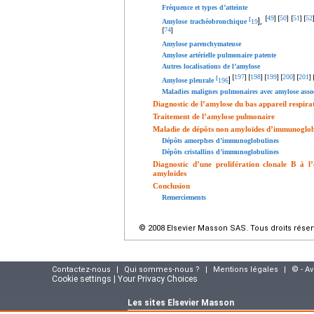
Fréquence et types d’atteinte
49
50
51
52
[
]
[
]
[
]
[
[
],
Amylose trachéobronchique
19
74
[
]
Amylose parenchymateuse
Amylose artérielle pulmonaire patente
Autres localisations de l’amylose
197
198
199
200
201
[
]
[
]
[
]
[
]
[
]
[
]
Amylose pleurale
196
Maladies malignes pulmonaires avec amylose asso
Diagnostic de l’amylose du bas appareil respira
Traitement de l’amylose pulmonaire
Maladie de dépôts non amyloïdes d’immunoglob
Dépôts amorphes d’immunoglobulines
Dépôts cristallins d’immunoglobulines
Diagnostic d’une prolifération clonale B à 
amyloïdes
Conclusion
Remerciements
© 2008 Elsevier Masson SAS. Tous droits réser
Contactez-nous
|
Qui sommes-nous ?
|
Mentions légales
|
© - A
Cookie settings | Your Privacy Choices
Les sites Elsevier Masson