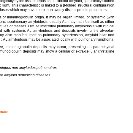
ically by the tissue deposition of fibrillar amyloid, specifically stained
ight. This characteristic is linked to a β-folded structural configuration
doses which may have more than twenty distinct protein precursors.
of immunoglobulin origin. It may be organ limited, or systemic (with
onchopulmonary amyloidosis, usually AL, may manifest itself as either
les or masses. Diffuse interstitial pulmonary amyloidosis with clinical
ed with systemic AL amyloidosis and deposits involving the alveolar-
y also manifest itself as pulmonary hypertension, amyloid hilar and
t. AL amyloidosis may be associated locally with pulmonary lymphoma.
ative, immunoglobulin deposits may occur, presenting as parenchymal
unoglobulin deposits may show a cellular or extra-cellular crystalline
iniques non amyloïdes pulmonaires
on amyloid deposition diseases
onaire