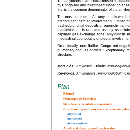
The amyloidoses are characterised histopatholog
by Congo red and birefringent under polarised l
that is the common denominator of the amyloi
The most common is AL amyloidosis which is 
predominant cardiac involvement). Limited br
tracheobronchial deposits or parenchymal nodu
manifestations is rare and usually associat
capillary gas exchange zone. Amyloidosis ma
mediastinal adenopathy or pleural involvemen
Occasionally, non-fibrillar, Congo red-neg
pulmonary nodules or cysts. Exceptionally imm
structure.
Mots clés :
Amyloses , Dépôts immunoglobul
Keywords:
Amyloidosis , immunoglobulinic n
Plan
Résumé
Historique de l’amylose
Structure de la substance amyloïde
Principaux types d’amylose avec atteinte pulm
Amylose AL
Amylose AA
Autres amyloses
Amylose du bas appareil respiratoire