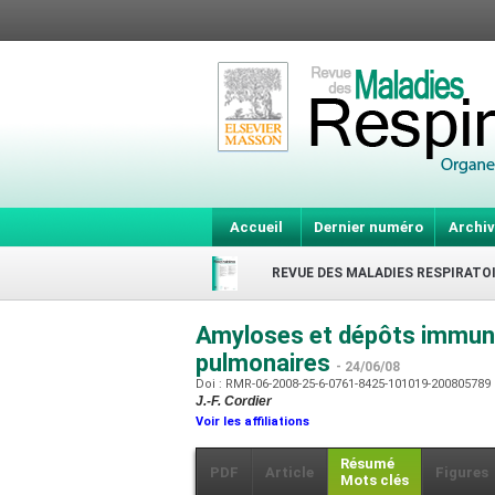
Accueil
Dernier numéro
Archiv
REVUE DES MALADIES RESPIRATO
Amyloses et dépôts immuno
pulmonaires
- 24/06/08
Doi : RMR-06-2008-25-6-0761-8425-101019-200805789
J.-F. Cordier
Voir les affiliations
Résumé
PDF
Article
Figures
Mots clés