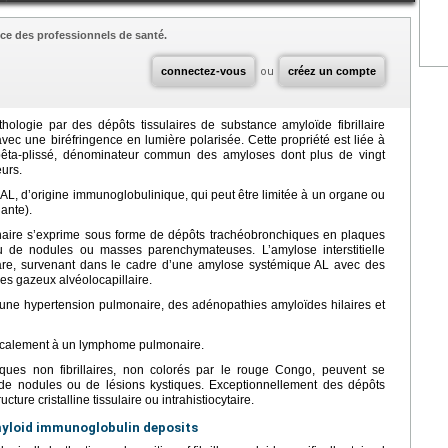
ce des professionnels de santé.
connectez-vous
ou
créez un compte
hologie par des dépôts tissulaires de substance amyloïde fibrillaire
ec une biréfringence en lumière polarisée. Cette propriété est liée à
 bêta-plissé, dénominateur commun des amyloses dont plus de vingt
eurs.
AL, d’origine immunoglobulinique, qui peut être limitée à un organe ou
ante).
onaire s’exprime sous forme de dépôts trachéobronchiques en plaques
u de nodules ou masses parenchymateuses. L’amylose interstitielle
rare, survenant dans le cadre d’une amylose systémique AL avec des
es gazeux alvéolocapillaire.
une hypertension pulmonaire, des adénopathies amyloïdes hilaires et
localement à un lymphome pulmonaire.
ques non fibrillaires, non colorés par le rouge Congo, peuvent se
de nodules ou de lésions kystiques. Exceptionnellement des dépôts
re cristalline tissulaire ou intrahistiocytaire.
yloid immunoglobulin deposits