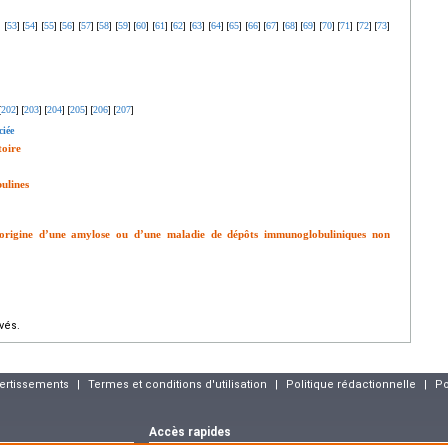
53
54
55
56
57
58
59
60
61
62
63
64
65
66
67
68
69
70
71
72
73
]
[
]
[
]
[
]
[
]
[
]
[
]
[
]
[
]
[
]
[
]
[
]
[
]
[
]
[
]
[
]
[
]
[
]
[
]
[
]
[
]
[
]
202
203
204
205
206
207
[
]
[
]
[
]
[
]
[
]
[
]
ciée
toire
ulines
l’origine d’une amylose ou d’une maladie de dépôts immunoglobuliniques non
vés.
vertissements
|
Termes et conditions d'utilisation
|
Politique rédactionnelle
|
Po
Accès rapides