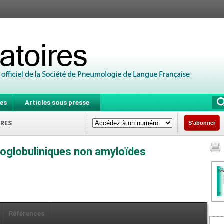
es
Articles sous presse
IRES
S'abonner
globuliniques non amyloïdes
Références