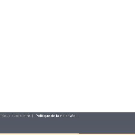
litique publicitaire
|
Politique de la vie privée
|