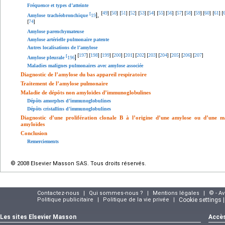
Fréquence et types d’atteinte
49
50
51
52
53
54
55
56
57
58
59
60
61
[
]
[
]
[
]
[
]
[
]
[
]
[
]
[
]
[
]
[
]
[
]
[
]
[
]
[
[
],
Amylose trachéobronchique
19
74
[
]
Amylose parenchymateuse
Amylose artérielle pulmonaire patente
Autres localisations de l’amylose
197
198
199
200
201
202
203
204
205
206
207
[
]
[
]
[
]
[
]
[
]
[
]
[
]
[
]
[
]
[
]
[
]
[
]
Amylose pleurale
196
Maladies malignes pulmonaires avec amylose associée
Diagnostic de l’amylose du bas appareil respiratoire
Traitement de l’amylose pulmonaire
Maladie de dépôts non amyloïdes d’immunoglobulines
Dépôts amorphes d’immunoglobulines
Dépôts cristallins d’immunoglobulines
Diagnostic d’une prolifération clonale B à l’origine d’une amylose ou d’une 
amyloïdes
Conclusion
Remerciements
© 2008 Elsevier Masson SAS. Tous droits réservés.
Contactez-nous
|
Qui sommes-nous ?
|
Mentions légales
|
© - A
Politique publicitaire
|
Politique de la vie privée
|
Cookie settings 
Les sites Elsevier Masson
Accès