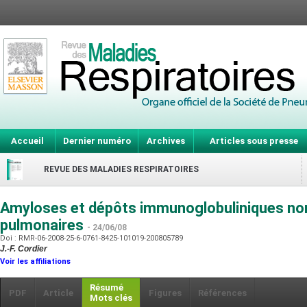
Accueil
Dernier numéro
Archives
Articles sous presse
REVUE DES MALADIES RESPIRATOIRES
Amyloses et dépôts immunoglobuliniques no
pulmonaires
- 24/06/08
Doi : RMR-06-2008-25-6-0761-8425-101019-200805789
J.-F. Cordier
Voir les affiliations
Résumé
PDF
Article
Figures
Références
Mots clés