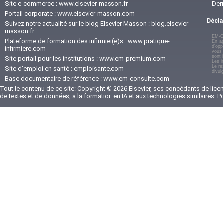
Site e-commerce :
www.elsevier-masson.fr
Der
Portail corporate :
www.elsevier-masson.com
Décla
Suivez notre actualité sur le blog Elsevier Masson :
blog.elsevier-
masson.fr
EM-C
Plateforme de formation des infirmier(e)s :
www.pratique-
En ap
d'opp
infirmiere.com
vous 
sont 
Site portail pour les institutions :
www.em-premium.com
Les i
Le re
Site d'emploi en santé :
emploisante.com
divul
Base documentaire de référence :
www.em-consulte.com
Tout le contenu de ce site: Copyright © 2026 Elsevier, ses concédants de licenc
de textes et de données, a la formation en IA et aux technologies similaires. 