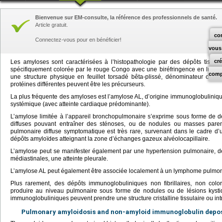
Bienvenue sur EM-consulte, la référence des professionnels de santé.
Article gratuit.
co
Connectez-vous pour en bénéficier!
vous
cr
Les amyloses sont caractérisées à l’histopathologie par des dépôts tissulai
spécifiquement colorée par le rouge Congo avec une biréfringence en lumière
comp
une structure physique en feuillet torsadé bêta-plissé, dénominateur co
protéines différentes peuvent être les précurseurs.
La plus fréquente des amyloses est l’amylose AL, d’origine immunoglobulinique
systémique (avec atteinte cardiaque prédominante).
L’amylose limitée à l’appareil bronchopulmonaire s’exprime sous forme de 
diffuses pouvant entraîner des sténoses, ou de nodules ou masses parenc
pulmonaire diffuse symptomatique est très rare, survenant dans le cadre 
dépôts amyloïdes atteignant la zone d’échanges gazeux alvéolocapillaire.
L’amylose peut se manifester également par une hypertension pulmonaire, d
médiastinales, une atteinte pleurale.
L’amylose AL peut également être associée localement à un lymphome pulmon
Plus rarement, des dépôts immunoglobuliniques non fibrillaires, non col
produire au niveau pulmonaire sous forme de nodules ou de lésions kysti
immunoglobuliniques peuvent prendre une structure cristalline tissulaire ou intr
Pulmonary amyloidosis and non-amyloid immunoglobulin depo