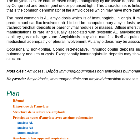
The amyloidoses are characterised histopathologically by the tissue deposition of
by Congo red and birefringent under polarised light. This characteristic is linke
that is the common denominator of the amyloidoses which may have more than t
The most common is AL amyloidosis which is of immunoglobulin origin. It ma
predominant cardiac involvement). Limited bronchopulmonary amyloidosis, usu
tracheobronchial deposits or parenchymal nodules or masses. Diffuse interstiti
manifestations is rare and usually associated with systemic AL amyloidosis
capillary gas exchange zone. Amyloidosis may also manifest itself as pulm
mediastinal adenopathy or pleural involvement. AL amyloidosis may be associ
Occasionally, non-fibrillar, Congo red-negative, immunoglobulin deposits 
pulmonary nodules or cysts. Exceptionally immunoglobulin deposits may show a 
structure.
Mots clés :
Amyloses , Dépôts immunoglobuliniques non amyloïdes pulmonai
Keywords:
Amyloidosis , immunoglobulinic non amyloid deposition diseases
Plan
Résumé
Historique de l’amylose
Structure de la substance amyloïde
Principaux types d’amylose avec atteinte pulmonaire
Amylose AL
Amylose AA
Autres amyloses
Amylose du bas appareil respiratoire