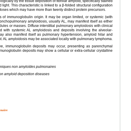
ically by the tissue deposition of fibrillar amyloid, specifically stained
ight. This characteristic is linked to a β-folded structural configuration
doses which may have more than twenty distinct protein precursors.
of immunoglobulin origin. It may be organ limited, or systemic (with
onchopulmonary amyloidosis, usually AL, may manifest itself as either
les or masses. Diffuse interstitial pulmonary amyloidosis with clinical
ed with systemic AL amyloidosis and deposits involving the alveolar-
y also manifest itself as pulmonary hypertension, amyloid hilar and
t. AL amyloidosis may be associated locally with pulmonary lymphoma.
ative, immunoglobulin deposits may occur, presenting as parenchymal
unoglobulin deposits may show a cellular or extra-cellular crystalline
iniques non amyloïdes pulmonaires
on amyloid deposition diseases
onaire