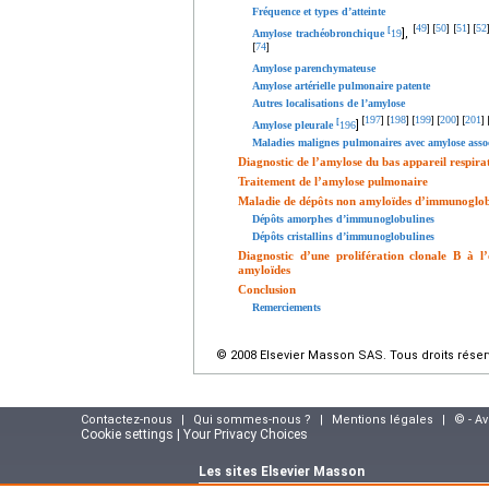
Fréquence et types d’atteinte
49
50
51
52
[
]
[
]
[
]
[
[
],
Amylose trachéobronchique
19
74
[
]
Amylose parenchymateuse
Amylose artérielle pulmonaire patente
Autres localisations de l’amylose
197
198
199
200
201
[
]
[
]
[
]
[
]
[
]
[
]
Amylose pleurale
196
Maladies malignes pulmonaires avec amylose asso
Diagnostic de l’amylose du bas appareil respira
Traitement de l’amylose pulmonaire
Maladie de dépôts non amyloïdes d’immunoglob
Dépôts amorphes d’immunoglobulines
Dépôts cristallins d’immunoglobulines
Diagnostic d’une prolifération clonale B à 
amyloïdes
Conclusion
Remerciements
© 2008 Elsevier Masson SAS. Tous droits réser
Contactez-nous
|
Qui sommes-nous ?
|
Mentions légales
|
© - A
Cookie settings | Your Privacy Choices
Les sites Elsevier Masson