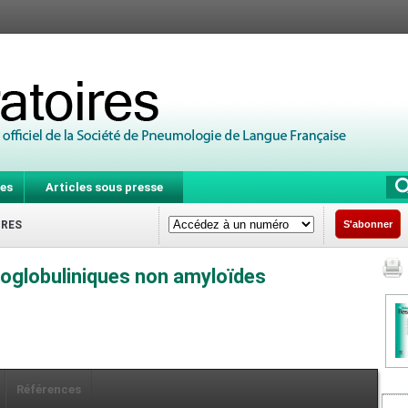
es
Articles sous presse
IRES
S'abonner
globuliniques non amyloïdes
Références