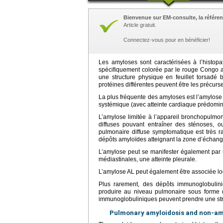
Bienvenue sur EM-consulte, la référen
Article gratuit.
Connectez-vous pour en bénéficier!
Les amyloses sont caractérisées à l’histopat
spécifiquement colorée par le rouge Congo av
une structure physique en feuillet torsadé
protéines différentes peuvent être les précurs
La plus fréquente des amyloses est l’amylose 
systémique (avec atteinte cardiaque prédomin
L’amylose limitée à l’appareil bronchopulm
diffuses pouvant entraîner des sténoses, o
pulmonaire diffuse symptomatique est très 
dépôts amyloïdes atteignant la zone d’échang
L’amylose peut se manifester également par 
médiastinales, une atteinte pleurale.
L’amylose AL peut également être associée 
Plus rarement, des dépôts immunoglobulini
produire au niveau pulmonaire sous forme 
immunoglobuliniques peuvent prendre une structu
Pulmonary amyloidosis and non-am