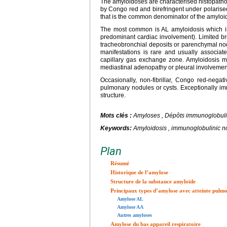
The amyloidoses are characterised histopatholog
by Congo red and birefringent under polarised l
that is the common denominator of the amyloi
The most common is AL amyloidosis which is 
predominant cardiac involvement). Limited br
tracheobronchial deposits or parenchymal nodu
manifestations is rare and usually associat
capillary gas exchange zone. Amyloidosis ma
mediastinal adenopathy or pleural involvemen
Occasionally, non-fibrillar, Congo red-neg
pulmonary nodules or cysts. Exceptionally imm
structure.
Mots clés :
Amyloses , Dépôts immunoglobul
Keywords:
Amyloidosis , immunoglobulinic n
Plan
Résumé
Historique de l’amylose
Structure de la substance amyloïde
Principaux types d’amylose avec atteinte pulm
Amylose AL
Amylose AA
Autres amyloses
Amylose du bas appareil respiratoire