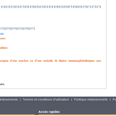
53
54
55
56
57
58
59
60
61
62
63
64
65
66
67
68
69
70
71
72
73
]
[
]
[
]
[
]
[
]
[
]
[
]
[
]
[
]
[
]
[
]
[
]
[
]
[
]
[
]
[
]
[
]
[
]
[
]
[
]
[
]
[
]
202
203
204
205
206
207
[
]
[
]
[
]
[
]
[
]
[
]
ciée
toire
ulines
l’origine d’une amylose ou d’une maladie de dépôts immunoglobuliniques non
vés.
vertissements
|
Termes et conditions d'utilisation
|
Politique rédactionnelle
|
Po
Accès rapides