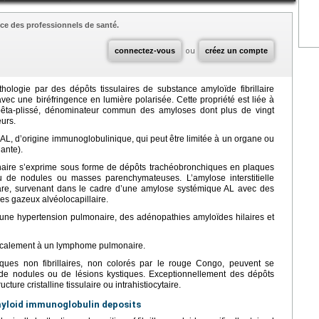
ce des professionnels de santé.
connectez-vous
ou
créez un compte
hologie par des dépôts tissulaires de substance amyloïde fibrillaire
ec une biréfringence en lumière polarisée. Cette propriété est liée à
 bêta-plissé, dénominateur commun des amyloses dont plus de vingt
eurs.
AL, d’origine immunoglobulinique, qui peut être limitée à un organe ou
ante).
onaire s’exprime sous forme de dépôts trachéobronchiques en plaques
u de nodules ou masses parenchymateuses. L’amylose interstitielle
rare, survenant dans le cadre d’une amylose systémique AL avec des
es gazeux alvéolocapillaire.
une hypertension pulmonaire, des adénopathies amyloïdes hilaires et
localement à un lymphome pulmonaire.
ques non fibrillaires, non colorés par le rouge Congo, peuvent se
de nodules ou de lésions kystiques. Exceptionnellement des dépôts
re cristalline tissulaire ou intrahistiocytaire.
yloid immunoglobulin deposits