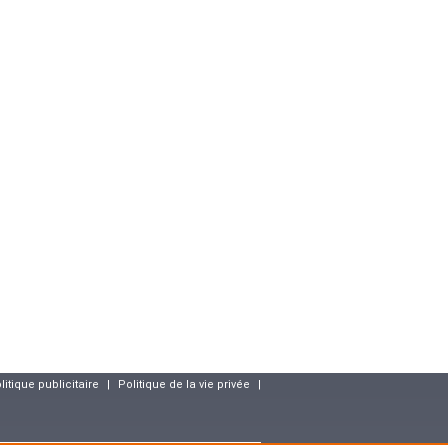
litique publicitaire
|
Politique de la vie privée
|