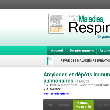
Accueil
Dernier numéro
Archiv
REVUE DES MALADIES RESPIRATO
Amyloses et dépôts immuno
pulmonaires
- 24/06/08
Doi : RMR-06-2008-25-6-0761-8425-101019-200805789
J.-F. Cordier
Voir les affiliations
Résumé
PDF
Article
Figures
Mots clés