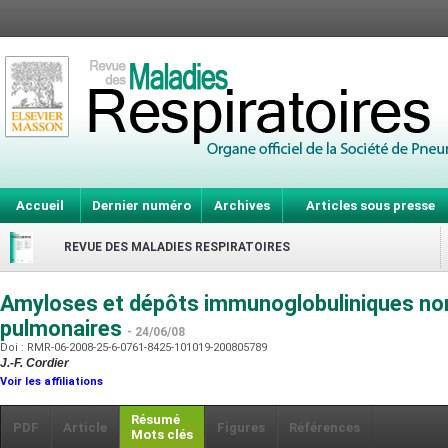
Accueil
Dernier numéro
Archives
Articles sous presse
REVUE DES MALADIES RESPIRATOIRES
Amyloses et dépôts immunoglobuliniques no
pulmonaires
- 24/06/08
Doi : RMR-06-2008-25-6-0761-8425-101019-200805789
J.-F. Cordier
Voir les affiliations
Résumé
PDF
Article
Figures
Références
Mots clés