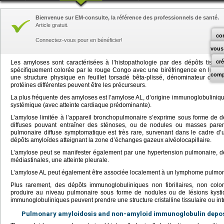
Bienvenue sur EM-consulte, la référence des professionnels de santé.
Article gratuit.
co
Connectez-vous pour en bénéficier!
vous
cr
Les amyloses sont caractérisées à l’histopathologie par des dépôts tissulai
spécifiquement colorée par le rouge Congo avec une biréfringence en lumière
comp
une structure physique en feuillet torsadé bêta-plissé, dénominateur co
protéines différentes peuvent être les précurseurs.
La plus fréquente des amyloses est l’amylose AL, d’origine immunoglobulinique
systémique (avec atteinte cardiaque prédominante).
L’amylose limitée à l’appareil bronchopulmonaire s’exprime sous forme de 
diffuses pouvant entraîner des sténoses, ou de nodules ou masses parenc
pulmonaire diffuse symptomatique est très rare, survenant dans le cadre 
dépôts amyloïdes atteignant la zone d’échanges gazeux alvéolocapillaire.
L’amylose peut se manifester également par une hypertension pulmonaire, d
médiastinales, une atteinte pleurale.
L’amylose AL peut également être associée localement à un lymphome pulmon
Plus rarement, des dépôts immunoglobuliniques non fibrillaires, non col
produire au niveau pulmonaire sous forme de nodules ou de lésions kysti
immunoglobuliniques peuvent prendre une structure cristalline tissulaire ou intr
Pulmonary amyloidosis and non-amyloid immunoglobulin depo