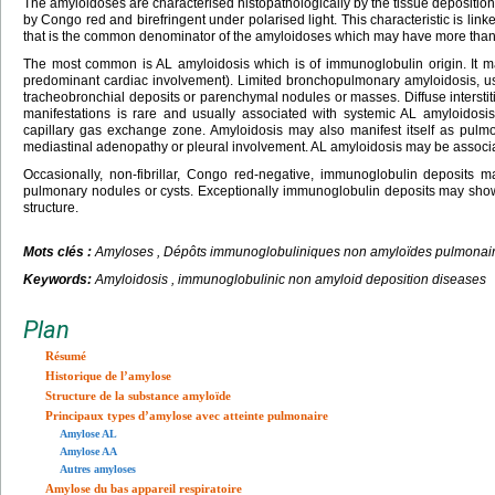
The amyloidoses are characterised histopathologically by the tissue deposition of
by Congo red and birefringent under polarised light. This characteristic is linke
that is the common denominator of the amyloidoses which may have more than t
The most common is AL amyloidosis which is of immunoglobulin origin. It ma
predominant cardiac involvement). Limited bronchopulmonary amyloidosis, usu
tracheobronchial deposits or parenchymal nodules or masses. Diffuse interstiti
manifestations is rare and usually associated with systemic AL amyloidosis
capillary gas exchange zone. Amyloidosis may also manifest itself as pulm
mediastinal adenopathy or pleural involvement. AL amyloidosis may be associ
Occasionally, non-fibrillar, Congo red-negative, immunoglobulin deposits 
pulmonary nodules or cysts. Exceptionally immunoglobulin deposits may show a 
structure.
Mots clés :
Amyloses , Dépôts immunoglobuliniques non amyloïdes pulmonai
Keywords:
Amyloidosis , immunoglobulinic non amyloid deposition diseases
Plan
Résumé
Historique de l’amylose
Structure de la substance amyloïde
Principaux types d’amylose avec atteinte pulmonaire
Amylose AL
Amylose AA
Autres amyloses
Amylose du bas appareil respiratoire