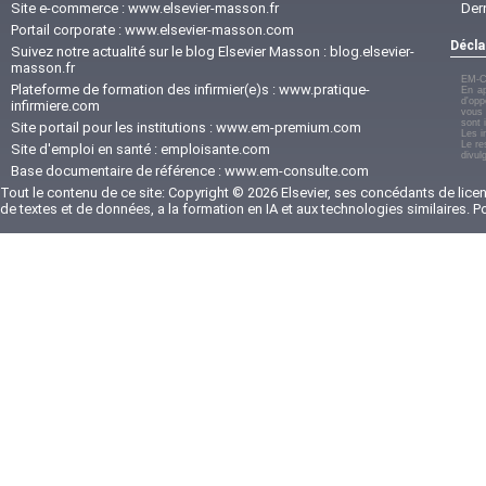
Site e-commerce :
www.elsevier-masson.fr
Der
Portail corporate :
www.elsevier-masson.com
Décla
Suivez notre actualité sur le blog Elsevier Masson :
blog.elsevier-
masson.fr
EM-C
Plateforme de formation des infirmier(e)s :
www.pratique-
En ap
d'opp
infirmiere.com
vous 
sont 
Site portail pour les institutions :
www.em-premium.com
Les i
Le re
Site d'emploi en santé :
emploisante.com
divul
Base documentaire de référence :
www.em-consulte.com
Tout le contenu de ce site: Copyright © 2026 Elsevier, ses concédants de licenc
de textes et de données, a la formation en IA et aux technologies similaires. 