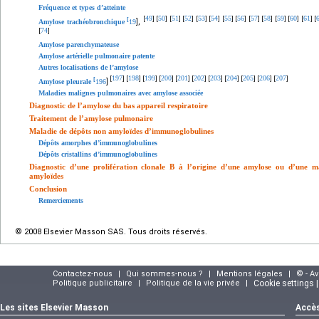
Fréquence et types d’atteinte
49
50
51
52
53
54
55
56
57
58
59
60
61
[
]
[
]
[
]
[
]
[
]
[
]
[
]
[
]
[
]
[
]
[
]
[
]
[
]
[
[
],
Amylose trachéobronchique
19
74
[
]
Amylose parenchymateuse
Amylose artérielle pulmonaire patente
Autres localisations de l’amylose
197
198
199
200
201
202
203
204
205
206
207
[
]
[
]
[
]
[
]
[
]
[
]
[
]
[
]
[
]
[
]
[
]
[
]
Amylose pleurale
196
Maladies malignes pulmonaires avec amylose associée
Diagnostic de l’amylose du bas appareil respiratoire
Traitement de l’amylose pulmonaire
Maladie de dépôts non amyloïdes d’immunoglobulines
Dépôts amorphes d’immunoglobulines
Dépôts cristallins d’immunoglobulines
Diagnostic d’une prolifération clonale B à l’origine d’une amylose ou d’une 
amyloïdes
Conclusion
Remerciements
© 2008 Elsevier Masson SAS. Tous droits réservés.
Contactez-nous
|
Qui sommes-nous ?
|
Mentions légales
|
© - A
Politique publicitaire
|
Politique de la vie privée
|
Cookie settings 
Les sites Elsevier Masson
Accès