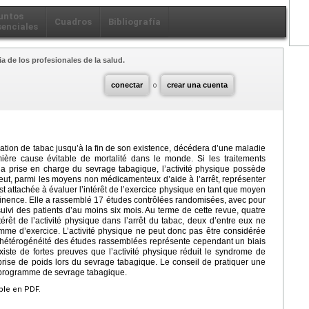
untos
Cuadros
Bibliografía
senciales
a de los profesionales de la salud.
conectar
o
crear una cuenta
tion de tabac jusqu’à la fin de son existence, décédera d’une maladie
ière cause évitable de mortalité dans le monde. Si les traitements
a prise en charge du sevrage tabagique, l’activité physique possède
peut, parmi les moyens non médicamenteux d’aide à l’arrêt, représenter
st attachée à évaluer l’intérêt de l’exercice physique en tant que moyen
tinence. Elle a rassemblé 17 études contrôlées randomisées, avec pour
n suivi des patients d’au moins six mois. Au terme de cette revue, quatre
rêt de l’activité physique dans l’arrêt du tabac, deux d’entre eux ne
me d’exercice. L’activité physique ne peut donc pas être considérée
’hétérogénéité des études rassemblées représente cependant un biais
iste de fortes preuves que l’activité physique réduit le syndrome de
la prise de poids lors du sevrage tabagique. Le conseil de pratiquer une
au programme de sevrage tabagique.
ible en PDF.