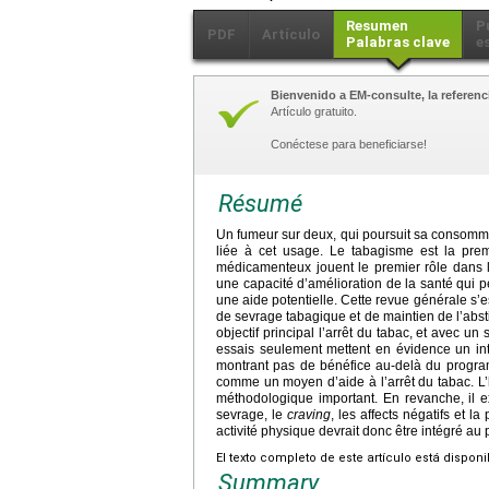
Resumen
P
PDF
Artículo
Palabras clave
e
Bienvenido a EM-consulte, la referenci
Artículo gratuito.
Conéctese para beneficiarse!
Résumé
Un fumeur sur deux, qui poursuit sa consomma
liée à cet usage. Le tabagisme est la prem
médicamenteux jouent le premier rôle dans l
une capacité d’amélioration de la santé qui 
une aide potentielle. Cette revue générale s’e
de sevrage tabagique et de maintien de l’abs
objectif principal l’arrêt du tabac, et avec u
essais seulement mettent en évidence un inté
montrant pas de bénéfice au-delà du program
comme un moyen d’aide à l’arrêt du tabac. L
méthodologique important. En revanche, il ex
sevrage, le
craving
, les affects négatifs et 
activité physique devrait donc être intégré 
El texto completo de este artículo está dispon
Summary