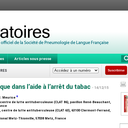
es
Articles sous presse
IRES
Suscribirse
ique dans l’aide à l’arrêt du tabac
- 14/12/15
a
-C. Meurice
centre de lutte antituberculeuse (CLAT 86), pavillon René-Beauchant,
rance
 centre de lutte antituberculeuse (CLAT 63), 63100 Clermont-Ferrand,
ional Metz-Thionville, 57038 Metz, France