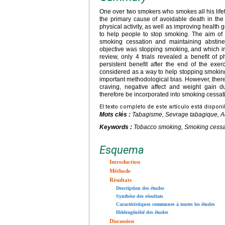
One over two smokers who smokes all his lifet
the primary cause of avoidable death in the
physical activity, as well as improving healt
to help people to stop smoking. The aim of t
smoking cessation and maintaining abstin
objective was stopping smoking, and which incl
review, only 4 trials revealed a benefit of 
persistent benefit after the end of the exer
considered as a way to help stopping smokin
important methodological bias. However, there
craving, negative affect and weight gain du
therefore be incorporated into smoking cessa
El texto completo de este artículo está dispon
Mots clés :
Tabagisme, Sevrage tabagique, Ac
Keywords :
Tobacco smoking, Smoking cessatio
Esquema
Introduction
Méthode
Résultats
Description des études
Synthèse des résultats
Caractéristiques communes à toutes les études
Hétérogénéité des études
Discussion