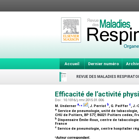
Accueil
Dernier numéro
Archiv
REVUE DES MALADIES RESPIRATO
Efficacité de l’activité phys
Doi : 10.1016/j.rmr.2015.01.006
a
,
⁎
b
c
M. Underner
, J. Perriot
, G. Peiffer
, J.
a
Service de pneumologie, unité de tabacologie, 
CHU de Poitiers, BP 577, 86021 Poitiers cedex, F
b
Dispensaire Émile-Roux, centre de tabacologie,
France
c
Service de pneumologie, centre hospitalier rég
⁎
Auteur correspondant.