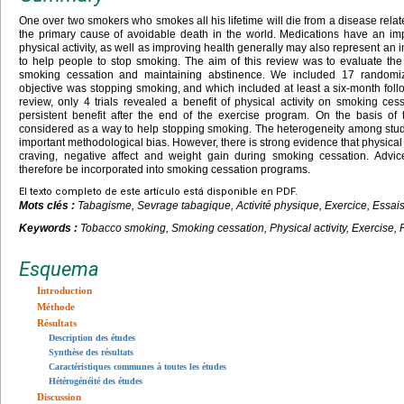
One over two smokers who smokes all his lifetime will die from a disease rela
the primary cause of avoidable death in the world. Medications have an imp
physical activity, as well as improving health generally may also represent an
to help people to stop smoking. The aim of this review was to evaluate the 
smoking cessation and maintaining abstinence. We included 17 randomiz
objective was stopping smoking, and which included at least a six-month follow
review, only 4 trials revealed a benefit of physical activity on smoking ce
persistent benefit after the end of the exercise program. On the basis of th
considered as a way to help stopping smoking. The heterogeneity among stu
important methodological bias. However, there is strong evidence that physical
craving, negative affect and weight gain during smoking cessation. Advice
therefore be incorporated into smoking cessation programs.
El texto completo de este artículo está disponible en PDF.
Mots clés :
Tabagisme, Sevrage tabagique, Activité physique, Exercice, Essai
Keywords :
Tobacco smoking, Smoking cessation, Physical activity, Exercise, 
Esquema
Introduction
Méthode
Résultats
Description des études
Synthèse des résultats
Caractéristiques communes à toutes les études
Hétérogénéité des études
Discussion