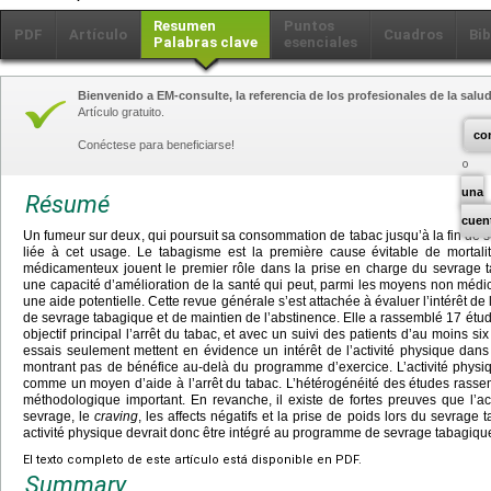
Resumen
Puntos
PDF
Artículo
Cuadros
Bib
Palabras clave
esenciales
Bienvenido a EM-consulte, la referencia de los profesionales de la salud
Artículo gratuito.
co
Conéctese para beneficiarse!
una
Résumé
cuen
Un fumeur sur deux, qui poursuit sa consommation de tabac jusqu’à la fin de
liée à cet usage. Le tabagisme est la première cause évitable de mortali
médicamenteux jouent le premier rôle dans la prise en charge du sevrage t
une capacité d’amélioration de la santé qui peut, parmi les moyens non médic
une aide potentielle. Cette revue générale s’est attachée à évaluer l’intérêt d
de sevrage tabagique et de maintien de l’abstinence. Elle a rassemblé 17 ét
objectif principal l’arrêt du tabac, et avec un suivi des patients d’au moins si
essais seulement mettent en évidence un intérêt de l’activité physique dans
montrant pas de bénéfice au-delà du programme d’exercice. L’activité phys
comme un moyen d’aide à l’arrêt du tabac. L’hétérogénéité des études rass
méthodologique important. En revanche, il existe de fortes preuves que l’ac
sevrage, le
craving
, les affects négatifs et la prise de poids lors du sevrage
activité physique devrait donc être intégré au programme de sevrage tabagiqu
El texto completo de este artículo está disponible en PDF.
Summary