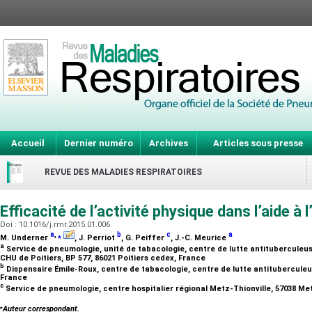
Accueil
Dernier numéro
Archives
Articles sous presse
REVUE DES MALADIES RESPIRATOIRES
Efficacité de l’activité physique dans l’aide à 
Doi : 10.1016/j.rmr.2015.01.006
a
,
⁎
b
c
a
M. Underner
, J. Perriot
, G. Peiffer
, J.-C. Meurice
a
Service de pneumologie, unité de tabacologie, centre de lutte antituberculeus
CHU de Poitiers, BP 577, 86021 Poitiers cedex, France
b
Dispensaire Émile-Roux, centre de tabacologie, centre de lutte antituberculeu
France
c
Service de pneumologie, centre hospitalier régional Metz-Thionville, 57038 Me
⁎
Auteur correspondant.