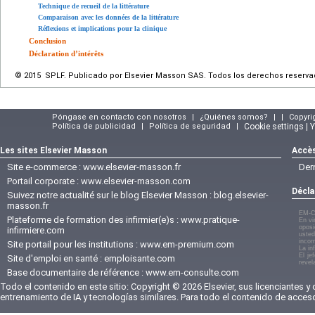
Technique de recueil de la littérature
Comparaison avec les données de la littérature
Réflexions et implications pour la clinique
Conclusion
Déclaration d’intérêts
© 2015 SPLF. Publicado por Elsevier Masson SAS. Todos los derechos reserva
Póngase en contacto con nosotros
|
¿Quiénes somos?
|
|
Copyri
Política de publicidad
|
Política de seguridad
|
Cookie settings | 
Les sites Elsevier Masson
Accès
Site e-commerce :
www.elsevier-masson.fr
Der
Portail corporate :
www.elsevier-masson.com
Décla
Suivez notre actualité sur le blog Elsevier Masson :
blog.elsevier-
masson.fr
EM-C
Plateforme de formation des infirmier(e)s :
www.pratique-
En vi
oposi
infirmiere.com
usted
incom
Site portail pour les institutions :
www.em-premium.com
La in
El je
Site d'emploi en santé :
emploisante.com
revel
Base documentaire de référence :
www.em-consulte.com
Todo el contenido en este sitio: Copyright © 2026 Elsevier, sus licenciantes y
entrenamiento de IA y tecnologías similares. Para todo el contenido de acces