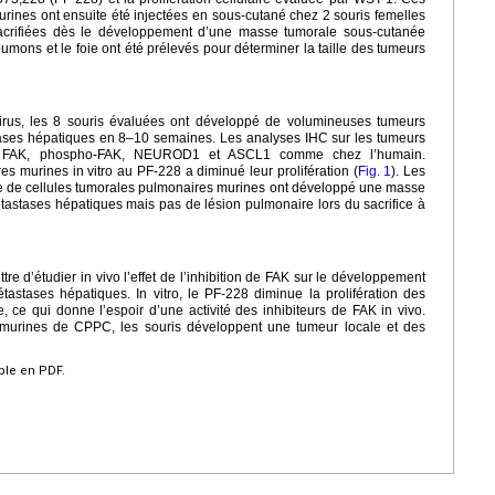
urines ont ensuite été injectées en sous-cutané chez 2 souris femelles
acrifiées dès le développement d’une masse tumorale sous-cutanée
mons et le foie ont été prélevés pour déterminer la taille des tumeurs
novirus, les 8 souris évaluées ont développé de volumineuses tumeurs
ses hépatiques en 8–10 semaines. Les analyses IHC sur les tumeurs
 de FAK, phospho-FAK, NEUROD1 et ASCL1 comme chez l’humain.
es murines in vitro au PF-228 a diminué leur prolifération (
Fig. 1
). Les
ée de cellules tumorales pulmonaires murines ont développé une masse
astases hépatiques mais pas de lésion pulmonaire lors du sacrifice à
 d’étudier in vivo l’effet de l’inhibition de FAK sur le développement
astases hépatiques. In vitro, le PF-228 diminue la prolifération des
 ce qui donne l’espoir d’une activité des inhibiteurs de FAK in vivo.
es murines de CPPC, les souris développent une tumeur locale et des
ible en PDF.