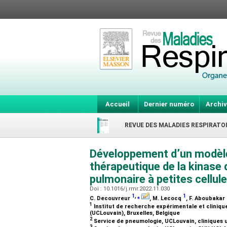
Accueil
Dernier numéro
Archiv
REVUE DES MALADIES RESPIRATO
Développement d’un modèle 
thérapeutique de la kinase 
pulmonaire à petites cellul
Doi : 10.1016/j.rmr.2022.11.030
1
,
⁎
1
C. Decouvreur
, M. Lecocq
, F. Aboubakar
1
Institut de recherche expérimentale et clinique
(UCLouvain), Bruxelles, Belgique
2
Service de pneumologie, UCLouvain, cliniques un
3