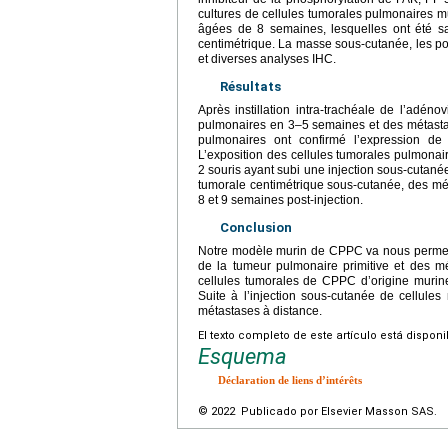
cultures de cellules tumorales pulmonaires m
âgées de 8 semaines, lesquelles ont été s
centimétrique. La masse sous-cutanée, les pou
et diverses analyses IHC.
Résultats
Après instillation intra-trachéale de l’adé
pulmonaires en 3–5 semaines et des métasta
pulmonaires ont confirmé l’expression
L’exposition des cellules tumorales pulmonair
2 souris ayant subi une injection sous-cutan
tumorale centimétrique sous-cutanée, des mét
8 et 9 semaines post-injection.
Conclusion
Notre modèle murin de CPPC va nous permettre
de la tumeur pulmonaire primitive et des mét
cellules tumorales de CPPC d’origine murine,
Suite à l’injection sous-cutanée de cellul
métastases à distance.
El texto completo de este artículo está dispon
Esquema
Déclaration de liens d’intérêts
© 2022 Publicado por Elsevier Masson SAS.