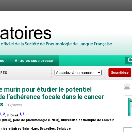
es
Articles sous presse
IRES
Suscribirse
murin pour étudier le potentiel
de l’adhérence focale dans le cancer
es
- 17/02/23
1
,
2
1
,
3
, S. Ocak
 (IREC), pôle de pneumologie (PNEU), université catholique de Louvain
iversitaires Saint-Luc, Bruxelles, Belgique