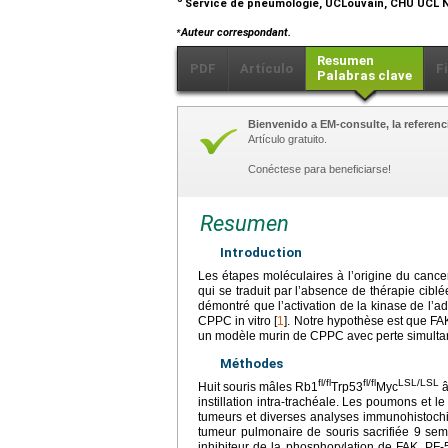
Service de pneumologie, UCLouvain, CHU UCL N
⁎
Auteur correspondant.
Resumen
PDF
Artículo
F
Palabras clave
Bienvenido a EM-consulte, la referenci
Artículo gratuito.
Conéctese para beneficiarse!
Resumen
Introduction
Les étapes moléculaires à l’origine du cance
qui se traduit par l’absence de thérapie cibl
démontré que l’activation de la kinase de l’a
CPPC in vitro [
1
]. Notre hypothèse est que FAK
un modèle murin de CPPC avec perte simultané
Méthodes
fl/fl
fl/fl
LSL/LSL
Huit souris mâles Rb1
Trp53
Myc
â
instillation intra-trachéale. Les poumons et le
tumeurs et diverses analyses immunohistochim
tumeur pulmonaire de souris sacrifiée 9 sema
inhibiteur de la phosphorylation de FAK, PF-