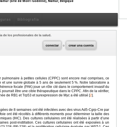
amur (site de Mont-Godinne), Namur, Belgique
iguras
Bibliografía
a de los profesionales de la salud.
conectar
o
crear una cuenta
r pulmonaire à petites cellules (CPPC) sont encore mal comprises, ce
ée et une survie globale à 5 ans de seulement 5 %. Notre laboratoire a
dhérence focale (FAK) joue un rôle clé dans le comportement invasif du
 pourrait être une cible thérapeutique dans le CPPC. Afin de la vérifier,
e de RB1 et Trp53 et surexpression de Myc a été utilisé [
2
].
gées de 8 semaines ont été infectées avec des virus Ad5-Cgrp-Cre par
 foie ont été récoltés à différents moments pour déterminer la taille des
iques (IHC). Des cultures cellulaires ont été réalisées à partir d’une
ines post-instillation. Ces cultures cellulaires ont été exposées à un
573,228 (PF-228) et la prolifération cellulaire évaluée par WST-1. Ces