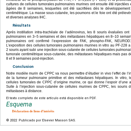
cultures de cellules tumorales pulmonaires murines ont ensuite été injectées
âgées de 8 semaines, lesquelles ont été sacrifiées dès le développemen
centimétrique. La masse sous-cutanée, les poumons et le foie ont été prélevés
et diverses analyses IHC.
Résultats
Après instillation intra-trachéale de l’adénovirus, les 8 souris évaluées 
pulmonaires en 3–5 semaines et des métastases hépatiques en 8–10 semain
pulmonaires ont confirmé l’expression de FAK, phospho-FAK, NEURO
L’exposition des cellules tumorales pulmonaires murines in vitro au PF-228 a d
2 souris ayant subi une injection sous-cutanée de cellules tumorales pulmon
tumorale centimétrique sous-cutanée, des métastases hépatiques mais pas de 
8 et 9 semaines post-injection.
Conclusion
Notre modèle murin de CPPC va nous permettre d’étudier in vivo l’effet de l’
de la tumeur pulmonaire primitive et des métastases hépatiques. In vitro, l
cellules tumorales de CPPC d’origine murine, ce qui donne l’espoir d’une ac
Suite à l’injection sous-cutanée de cellules murines de CPPC, les souris 
métastases à distance.
El texto completo de este artículo está disponible en PDF.
Esquema
Déclaration de liens d’intérêts
© 2022 Publicado por Elsevier Masson SAS.