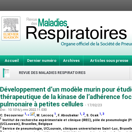
Accueil
Dernier numéro
Archives
Articles sous presse
REVUE DES MALADIES RESPIRATOIRES
Développement d’un modèle murin pour étudie
thérapeutique de la kinase de l’adhérence foc
pulmonaire à petites cellules
- 17/02/23
Doi : 10.1016/j.rmr.2022.11.030
1
,
⁎
1
1
,
2
1
,
3
C. Decouvreur
, M. Lecocq
, F. Aboubakar
, S. Ocak
1
Institut de recherche expérimentale et clinique (IREC), pôle de pneumologie (P
(UCLouvain), Bruxelles, Belgique
2
Service de pneumologie, UCLouvain, cliniques universitaires Saint-Luc, Bruxell
3