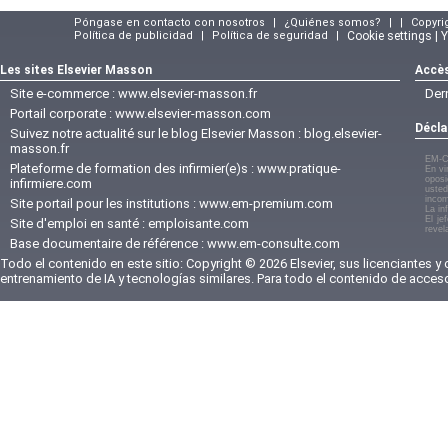
Póngase en contacto con nosotros
|
¿Quiénes somos?
|
|
Copyri
Política de publicidad
|
Política de seguridad
|
Cookie settings | 
Les sites Elsevier Masson
Accès
Site e-commerce :
www.elsevier-masson.fr
Der
Portail corporate :
www.elsevier-masson.com
Décla
Suivez notre actualité sur le blog Elsevier Masson :
blog.elsevier-
masson.fr
EM-C
Plateforme de formation des infirmier(e)s :
www.pratique-
En vi
oposi
infirmiere.com
usted
incom
Site portail pour les institutions :
www.em-premium.com
La in
El je
Site d'emploi en santé :
emploisante.com
revel
Base documentaire de référence :
www.em-consulte.com
Todo el contenido en este sitio: Copyright © 2026 Elsevier, sus licenciantes y
entrenamiento de IA y tecnologías similares. Para todo el contenido de acces