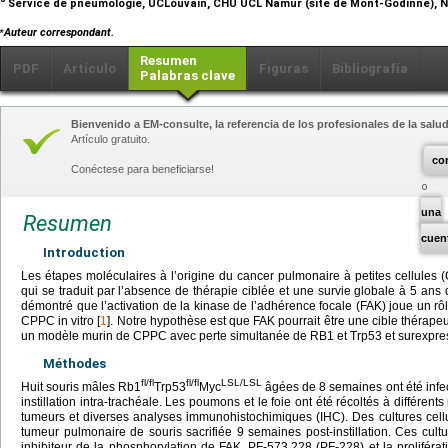
Service de pneumologie, UCLouvain, CHU UCL Namur (site de Mont-Godinne), 
⁎
Auteur correspondant.
Resumen
PDF
Artículo
Figuras
Bibliografía
Palabras clave
Bienvenido a EM-consulte, la referencia de los profesionales de la salud
Artículo gratuito.
co
Conéctese para beneficiarse!
una
Resumen
cuen
Introduction
Les étapes moléculaires à l’origine du cancer pulmonaire à petites cellules
qui se traduit par l’absence de thérapie ciblée et une survie globale à 5 ans
démontré que l’activation de la kinase de l’adhérence focale (FAK) joue un rô
CPPC in vitro [
1
]. Notre hypothèse est que FAK pourrait être une cible thérapeu
un modèle murin de CPPC avec perte simultanée de RB1 et Trp53 et surexpressi
Méthodes
fl/fl
fl/fl
LSL/LSL
Huit souris mâles Rb1
Trp53
Myc
âgées de 8 semaines ont été infe
instillation intra-trachéale. Les poumons et le foie ont été récoltés à différen
tumeurs et diverses analyses immunohistochimiques (IHC). Des cultures cellul
tumeur pulmonaire de souris sacrifiée 9 semaines post-instillation. Ces cult
inhibiteur de la phosphorylation de FAK, PF-573,228 (PF-228) et la proliféra