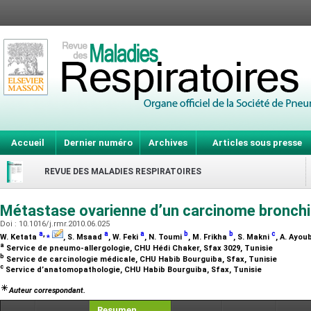
Accueil
Dernier numéro
Archives
Articles sous presse
REVUE DES MALADIES RESPIRATOIRES
Métastase ovarienne d’un carcinome bronch
Doi : 10.1016/j.rmr.2010.06.025
a
,
⁎
a
a
b
b
c
W. Ketata
, S. Msaad
, W. Feki
, N. Toumi
, M. Frikha
, S. Makni
, A. Ayou
a
Service de pneumo-allergologie, CHU Hédi Chaker, Sfax 3029, Tunisie
b
Service de carcinologie médicale, CHU Habib Bourguiba, Sfax, Tunisie
c
Service d’anatomopathologie, CHU Habib Bourguiba, Sfax, Tunisie
Auteur correspondant.
Resumen