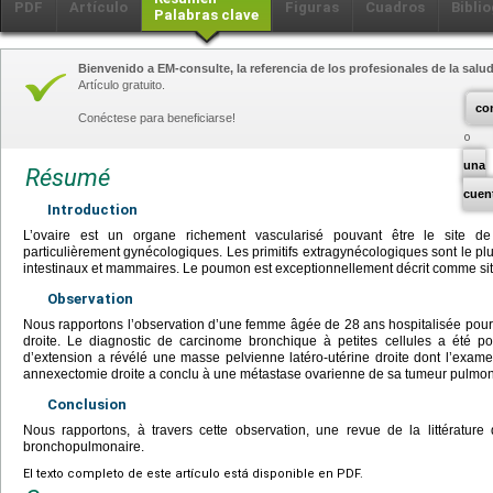
PDF
Artículo
Figuras
Cuadros
Biblio
Palabras clave
Bienvenido a EM-consulte, la referencia de los profesionales de la salud
Artículo gratuito.
co
Conéctese para beneficiarse!
una
Résumé
cuen
Introduction
L’ovaire est un organe richement vascularisé pouvant être le site 
particulièrement gynécologiques. Les primitifs extragynécologiques sont le plu
intestinaux et mammaires. Le poumon est exceptionnellement décrit comme site
Observation
Nous rapportons l’observation d’une femme âgée de 28 ans hospitalisée pour 
droite. Le diagnostic de carcinome bronchique à petites cellules a été po
d’extension a révélé une masse pelvienne latéro-utérine droite dont l’exa
annexectomie droite a conclu à une métastase ovarienne de sa tumeur pulmon
Conclusion
Nous rapportons, à travers cette observation, une revue de la littérature
bronchopulmonaire.
El texto completo de este artículo está disponible en PDF.