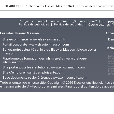
© 2010 SPLF. Publicado por Elsevier Masson SAS. Todos los derechos reserva
Póngase en contacto con nosotros
|
¿Quiénes somos?
|
|
Copyri
Política de publicidad
|
Política de seguridad
|
Cookie settings | 
Les sites Elsevier Masson
Accès
Site e-commerce :
www.elsevier-masson.fr
Der
Portail corporate :
www.elsevier-masson.com
Décla
Suivez notre actualité sur le blog Elsevier Masson :
blog.elsevier-
masson.fr
EM-C
Plateforme de formation des infirmier(e)s :
www.pratique-
En vi
oposi
infirmiere.com
usted
incom
Site portail pour les institutions :
www.em-premium.com
La in
El je
Site d'emploi en santé :
emploisante.com
revel
Base documentaire de référence :
www.em-consulte.com
Todo el contenido en este sitio: Copyright © 2026 Elsevier, sus licenciantes y
entrenamiento de IA y tecnologías similares. Para todo el contenido de acces