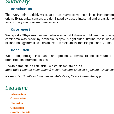
Summary
Introduction
The ovary, being a richly vascular organ, may receive metastases from numerou
origin. Extragenital cancers are dominated by gastro-intestinal and breast tumo
as a primary site of ovarian metastasis.
Case report
We report a 28-year-old woman who was found to have a right perihilar opacity.
carcinoma was made by bronchial biopsy. A right-sided uterine mass was al
histopathology identified it as an ovarian metastasis from the pulmonary tumor.
Conclusion
We report, through this case, and present a review of the literature on
bronchopulmonary neoplasms.
El texto completo de este artículo está disponible en PDF.
Mots clés :
Cancer pulmonaire à petites cellules, Métastase, Ovaire, Chimioth
Keywords :
Small cell lung cancer, Metastasis, Ovary, Chemotherapy
Esquema
Introduction
Observation
Discussion
Conclusion
Conflit d’intérêt