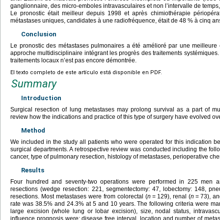
ganglionnaire, des micro-emboles intravasculaires et non l’intervalle de temps
Le pronostic était meilleur depuis 1998 et après chimiothérapie périopérat
métastases uniques, candidates à une radiofréquence, était de 48 % à cinq an
Conclusion
Le pronostic des métastases pulmonaires a été amélioré par une meilleure
approche multidisciplinaire intégrant les progrès des traitements systémiques.
traitements locaux n’est pas encore démontrée.
El texto completo de este artículo está disponible en PDF.
Summary
Introduction
Surgical resection of lung metastases may prolong survival as a part of mu
review how the indications and practice of this type of surgery have evolved ove
Method
We included in the study all patients who were operated for this indication 
surgical departments. A retrospective review was conducted including the follow
cancer, type of pulmonary resection, histology of metastases, perioperative ch
Results
Four hundred and seventy-two operations were performed in 225 men
resections (wedge resection: 221, segmentectomy: 47, lobectomy: 148, pn
resections. Most metastases were from colorectal (
n
=
129), renal (
n
=
73), an
rate was 38.5% and 24.3% at 5 and 10 years. The following criteria were mar
large excision (whole lung or lobar excision), size, nodal status, intravasc
influence prognosis were: disease free interval, location and number of meta