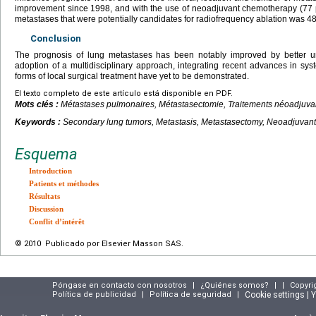
improvement since 1998, and with the use of neoadjuvant chemotherapy (77 pat
metastases that were potentially candidates for radiofrequency ablation was 48
Conclusion
The prognosis of lung metastases has been notably improved by better u
adoption of a multidisciplinary approach, integrating recent advances in syst
forms of local surgical treatment have yet to be demonstrated.
El texto completo de este artículo está disponible en PDF.
Mots clés :
Métastases pulmonaires, Métastasectomie, Traitements néoadjuva
Keywords :
Secondary lung tumors, Metastasis, Metastasectomy, Neoadjuvant
Esquema
Introduction
Patients et méthodes
Résultats
Discussion
Conflit d’intérêt
© 2010 Publicado por Elsevier Masson SAS.
Póngase en contacto con nosotros
|
¿Quiénes somos?
|
|
Copyri
Política de publicidad
|
Política de seguridad
|
Cookie settings | 