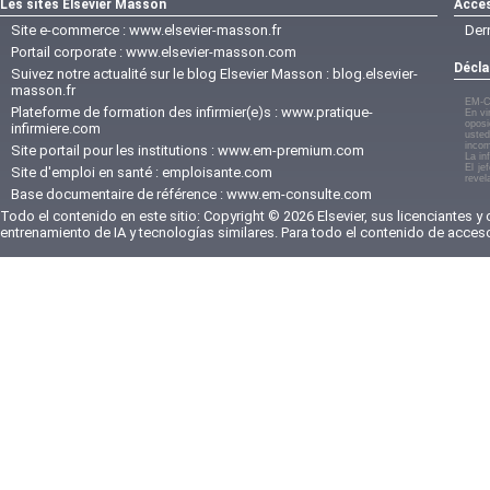
Les sites Elsevier Masson
Accès
Site e-commerce :
www.elsevier-masson.fr
Der
Portail corporate :
www.elsevier-masson.com
Décla
Suivez notre actualité sur le blog Elsevier Masson :
blog.elsevier-
masson.fr
EM-C
Plateforme de formation des infirmier(e)s :
www.pratique-
En vi
oposi
infirmiere.com
usted
incom
Site portail pour les institutions :
www.em-premium.com
La in
El je
Site d'emploi en santé :
emploisante.com
revel
Base documentaire de référence :
www.em-consulte.com
Todo el contenido en este sitio: Copyright © 2026 Elsevier, sus licenciantes y
entrenamiento de IA y tecnologías similares. Para todo el contenido de acces