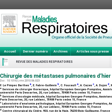
Accueil
Dernier numéro
Archives
Articles sous presse
REVUE DES MALADIES RESPIRATOIRES
Chirurgie des métastases pulmonaires d’hier 
Doi : 10.1016/j.rmr.2010.06.023
a
b
a
c
d
F. Le Pimpec Barthes
, E. Fabre-Guillevin
, C. Foucault
, A. Cazes
, A. Dujon
,
a
Services de chirurgie thoracique, hôpital Européen Georges-Pompidou, Assist
université Paris Descartes, 20, rue Leblanc, 75908 Paris cedex 15, France
b
Services d’oncologie médicale, hôpital Européen Georges-Pompidou, Assistanc
Paris Descartes, 20, rue Leblanc, 75908 Paris cedex 15, France
c
Laboratoire d’anatomie pathologique, hôpital Européen Georges-Pompidou, As
université Paris Descartes, 20, rue Leblanc, 75908 Paris cedex 15, France
d
Centre chirurgical du Cèdre, 950, rue de la Haie, 76230 Bois-Guillaume, France