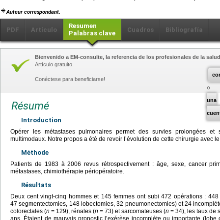
Auteur correspondant.
Resumen
PDF
Artículo
Cuadros
Bibliografía
Palabras clave
Bienvenido a EM-consulte, la referencia de los profesionales de la salud
Artículo gratuito.
co
Conéctese para beneficiarse!
una
Résumé
cuen
Introduction
Opérer les métastases pulmonaires permet des survies prolongées et s’
multimodaux. Notre propos a été de revoir l’évolution de cette chirurgie avec l
Méthode
Patients de 1983 à 2006 revus rétrospectivement : âge, sexe, cancer prim
métastases, chimiothérapie périopératoire.
Résultats
Deux cent vingt-cinq hommes et 145 femmes ont subi 472 opérations : 448 
47 segmentectomies, 148 lobectomies, 32 pneumonectomies) et 24 incomplète
colorectales (
n
=
129), rénales (
n
=
73) et sarcomateuses (
n
=
34), les taux de 
ans. Étaient de mauvais pronostic l’exérèse incomplète ou importante (lobe 