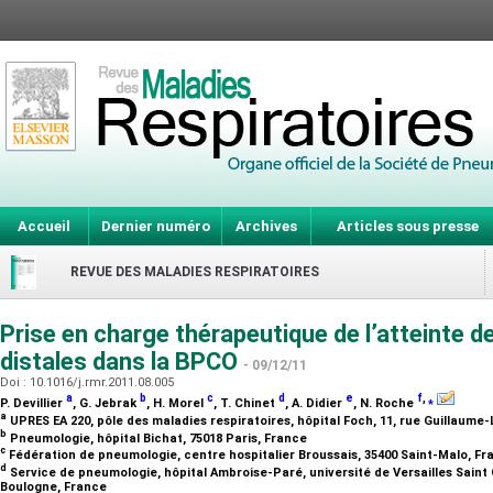
Accueil
Dernier numéro
Archives
Articles sous presse
REVUE DES MALADIES RESPIRATOIRES
Prise en charge thérapeutique de l’atteinte d
distales dans la BPCO
- 09/12/11
Doi : 10.1016/j.rmr.2011.08.005
a
b
c
d
e
f
,
⁎
P. Devillier
, G. Jebrak
, H. Morel
, T. Chinet
, A. Didier
, N. Roche
a
UPRES EA 220, pôle des maladies respiratoires, hôpital Foch, 11, rue Guillaume
b
Pneumologie, hôpital Bichat, 75018 Paris, France
c
Fédération de pneumologie, centre hospitalier Broussais, 35400 Saint-Malo, F
d
Service de pneumologie, hôpital Ambroise-Paré, université de Versailles Saint 
Boulogne, France