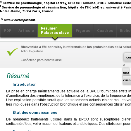
e
Service de pneumologie, hôpital Larrey, CHU de Toulouse, 31059 Toulouse cede
f
Service de pneumologie et réanimation, hôpital de l’Hôtel-Dieu, université Pari
Notre-Dame, 75004 Paris, France
Auteur correspondant.
Resumen
PDF
Artículo
Figuras
Cuadros
Biblio
Palabras clave
Bienvenido a EM-consulte, la referencia de los profesionales de la salud
Artículo gratuito.
co
Conéctese para beneficiarse!
una
Résumé
cuen
Introduction
La prise en charge médicamenteuse actuelle de la BPCO fournit des effets i
d’amélioration des symptômes, de la tolérance à l’exercice, de la fréquence des
Une explication possible serait que les traitements actuels ciblent mal les vo
très impliquées dans l’obstruction bronchique et ses conséquences (distensio
État des connaissances
De nombreux traitements utilisés dans la BPCO sont susceptibles d’effet
corticostéroïdes, voire mucomodificateurs et antibiotiques. Ces effets sont pou