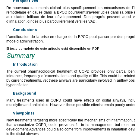
Perspectives
De nouveaux traitements ciblant plus spécifiquement les mécanismes de l’i
remodelage en cause dans la BPCO pourraient s’avérer utiles dans sa prise e
aux stades initiaux de leur développement. Des progrès peuvent aussi ven
d’inhalation, dirigés plus particulièrement vers les VAD.
Conclusions
L’amélioration de la prise en charge de la BPCO peut passer par des pro
mode d’administration.
El texto completo de este artículo está disponible en PDF.
Summary
Introduction
The current pharmacological treatment of COPD provides only partial bene
tolerance, frequency of exacerbations and quality of life. This could be related
by current treatments, yet these airways are particularly involved in airflow o
hyperinflation.
Background
Many treatments used in COPD could have effects on distal airways, includ
mucolytics and antibiotics. However, these possible effects remain poorly unde
Viewpoints
New treatments targeting more specifically the mechanisms of inflammation, 
that characterize COPD, could prove useful in its management, but most are s
development. Advances could also come from improvements in inhalation devic
to the distal airways.