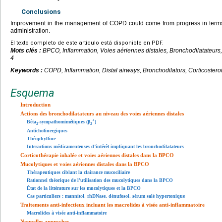
Conclusions
Improvement in the management of COPD could come from progress in terms
administration.
El texto completo de este artículo está disponible en PDF.
Mots clés :
BPCO, Inflammation, Voies aériennes distales, Bronchodilatateurs
4
Keywords :
COPD, Inflammation, Distal airways, Bronchodilators, Corticoster
Esquema
Introduction
Actions des bronchodilatateurs au niveau des voies aériennes distales
+
Bêta
-sympathomimétiques (β
)
2
2
Anticholinergiques
Théophylline
Interactions médicamenteuses d’intérêt impliquant les bronchodilatateurs
Corticothérapie inhalée et voies aériennes distales dans la BPCO
Mucolytiques et voies aériennes distales dans la BPCO
Thérapeutiques ciblant la clairance mucociliaire
Rationnel théorique de l’utilisation des mucolytiques dans la BPCO
État de la littérature sur les mucolytiques et la BPCO
Cas particuliers : mannitol, rhDNase, dénufosol, sérum salé hypertonique
Traitements anti-infectieux incluant les macrolides à visée anti-inflammatoire
Macrolides à visée anti-inflammatoire
Nouvelles approches