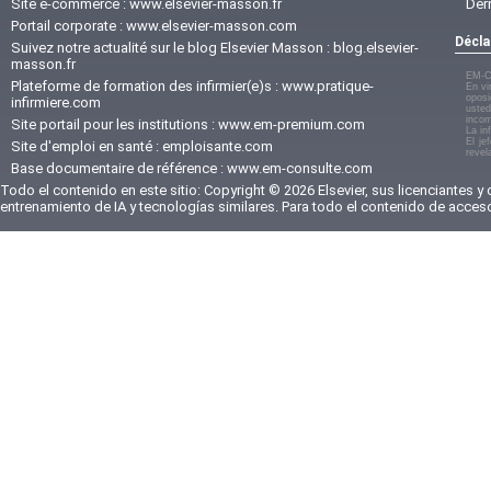
Site e-commerce :
www.elsevier-masson.fr
Der
Portail corporate :
www.elsevier-masson.com
Décla
Suivez notre actualité sur le blog Elsevier Masson :
blog.elsevier-
masson.fr
EM-C
Plateforme de formation des infirmier(e)s :
www.pratique-
En vi
oposi
infirmiere.com
usted
incom
Site portail pour les institutions :
www.em-premium.com
La in
El je
Site d'emploi en santé :
emploisante.com
revel
Base documentaire de référence :
www.em-consulte.com
Todo el contenido en este sitio: Copyright © 2026 Elsevier, sus licenciantes y
entrenamiento de IA y tecnologías similares. Para todo el contenido de acces