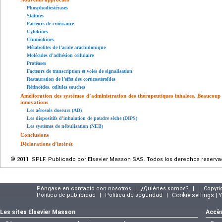
Phosphodiestérases
Statines
Facteurs de croissance
Cytokines
Chimiokines
Métabolites de l’acide arachidonique
Molécules d’adhésion cellulaire
Protéases
Facteurs de transcription et voies de signalisation
Restauration de l’effet des corticostéroïdes
Rétinoïdes, cellules souches
Amélioration des systèmes d’administration des thérapeutiques inhalées. Beaucoup 
innovations
Les aérosols doseurs (AD)
Les dispositifs d’inhalation de poudre sèche (DIPS)
Les systèmes de nébulisation (NEB)
Conclusions
Déclarations d’intérêt
© 2011 SPLF. Publicado por Elsevier Masson SAS. Todos los derechos reserva
Póngase en contacto con nosotros
|
¿Quiénes somos?
|
|
Copyri
Política de publicidad
|
Política de seguridad
|
Cookie settings | 
Les sites Elsevier Masson
Accès