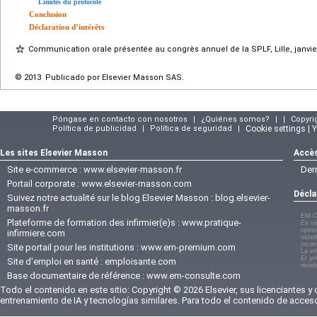
Limites du protocole
Conclusion
Déclaration d’intérêts
Communication orale présentée au congrès annuel de la SPLF, Lille, janvie
© 2013 Publicado por Elsevier Masson SAS.
Póngase en contacto con nosotros
|
¿Quiénes somos?
|
|
Copyri
Política de publicidad
|
Política de seguridad
|
Cookie settings | 
Les sites Elsevier Masson
Accès
Site e-commerce :
www.elsevier-masson.fr
Der
Portail corporate :
www.elsevier-masson.com
Décla
Suivez notre actualité sur le blog Elsevier Masson :
blog.elsevier-
masson.fr
EM-C
Plateforme de formation des infirmier(e)s :
www.pratique-
En vi
oposi
infirmiere.com
usted
incom
Site portail pour les institutions :
www.em-premium.com
La in
El je
Site d'emploi en santé :
emploisante.com
revel
Base documentaire de référence :
www.em-consulte.com
Todo el contenido en este sitio: Copyright © 2026 Elsevier, sus licenciantes y
entrenamiento de IA y tecnologías similares. Para todo el contenido de acces