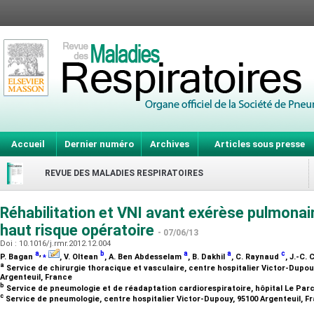
Accueil
Dernier numéro
Archives
Articles sous presse
REVUE DES MALADIES RESPIRATOIRES
Réhabilitation et VNI avant exérèse pulmonair
haut risque opératoire
- 07/06/13
Doi : 10.1016/j.rmr.2012.12.004
a
,
⁎
b
a
a
c
P. Bagan
, V. Oltean
, A. Ben Abdesselam
, B. Dakhil
, C. Raynaud
, J.-C.
a
Service de chirurgie thoracique et vasculaire, centre hospitalier Victor-Dupou
Argenteuil, France
b
Service de pneumologie et de réadaptation cardiorespiratoire, hôpital Le Parc
c
Service de pneumologie, centre hospitalier Victor-Dupouy, 95100 Argenteuil, 