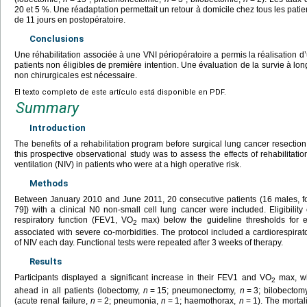
20 et 5 %. Une réadaptation permettait un retour à domicile chez tous les pati
de 11
jours en postopératoire.
Conclusions
Une réhabilitation associée à une VNI périopératoire a permis la réalisation d
patients non éligibles de première intention. Une évaluation de la survie à l
non chirurgicales est nécessaire.
El texto completo de este artículo está disponible en PDF.
Summary
Introduction
The benefits of a rehabilitation program before surgical lung cancer resectio
this prospective observational study was to assess the effects of rehabilitati
ventilation (NIV) in patients who were at a high operative risk.
Methods
Between January 2010 and June 2011, 20 consecutive patients (16 males, f
79]) with a clinical N0 non-small cell lung cancer were included. Eligibility 
respiratory function (FEV1, VO
max) below the guideline thresholds for elig
2
associated with severe co-morbidities. The protocol included a cardiorespirat
of NIV each day. Functional tests were repeated after 3
weeks of therapy.
Results
Participants displayed a significant increase in their FEV1 and VO
max, wh
2
ahead in all patients (lobectomy,
n
=
15; pneumonectomy,
n
=
3; bilobectom
(acute renal failure,
n
=
2; pneumonia,
n
=
1; haemothorax,
n
=
1). The mortal