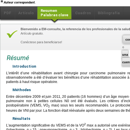
Auteur correspondant.
Resumen
PDF
Artículo
Cuadros
Bibliografía
Palabras clave
Bienvenido a EM-consulte, la referencia de los profesionales de la salud
Artículo gratuito.
co
Conéctese para beneficiarse!
una
Résumé
cuen
Introduction
L’intérêt d’une réhabilitation avant chirurgie pour carcinome pulmonaire r
observationnelle a été d’évaluer les bénéfices d’une réhabilitation associée à
patients à haut risque opératoire.
Méthodes
Entre décembre 2009 et juin 2011, 20 patients (16 hommes) d’un âge moyen
pulmonaire non à petites cellules N0 ont été évalués. Les critères d’incl
postopératoire (VEMS, VO
max) sous les seuils recommandés. Le protocole c
2
heures de VNI par jour. La fonction était réévaluée après deux semaines de th
Résultats
2
L’augmentation significative du VEMS et de la VO
max a autorisé une exérèse
(lobectomie,
n
=
15 ; pneumonectomie,
n
=
3 ; bilobectomie,
n
=
2). Les taux 