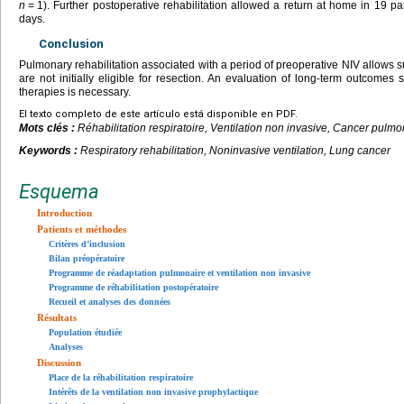
n
=
1). Further postoperative rehabilitation allowed a return at home in 19 pa
days.
Conclusion
Pulmonary rehabilitation associated with a period of preoperative NIV allows s
are not initially eligible for resection. An evaluation of long-term outcomes 
therapies is necessary.
El texto completo de este artículo está disponible en PDF.
Mots clés :
Réhabilitation respiratoire, Ventilation non invasive, Cancer pulmo
Keywords :
Respiratory rehabilitation, Noninvasive ventilation, Lung cancer
Esquema
Introduction
Patients et méthodes
Critères d’inclusion
Bilan préopératoire
Programme de réadaptation pulmonaire et ventilation non invasive
Programme de réhabilitation postopératoire
Recueil et analyses des données
Résultats
Population étudiée
Analyses
Discussion
Place de la réhabilitation respiratoire
Intérêts de la ventilation non invasive prophylactique