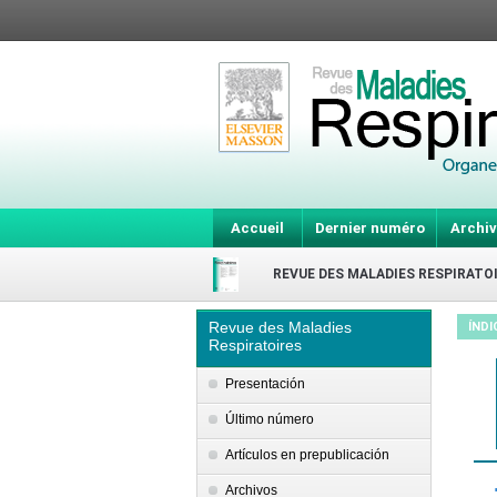
Accueil
Dernier numéro
Archiv
REVUE DES MALADIES RESPIRATO
Revue des Maladies
ÍNDI
Respiratoires
Presentación
Último número
Artículos en prepublicación
Archivos