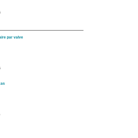
6
ire par valve
6
cas
6