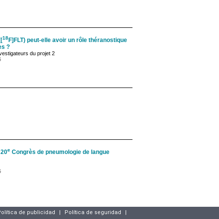
18
[
F]FLT) peut-elle avoir un rôle théranostique
es ?
vestigateurs du projet 2
6
e
 20
Congrès de pneumologie de langue
6
olítica de publicidad
|
Política de seguridad
|