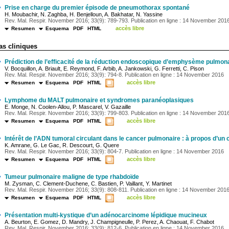
·
Prise en charge du premier épisode de pneumothorax spontané
H. Moubachir, N. Zaghba, H. Benjelloun, A. Bakhatar, N. Yassine
Rev. Mal. Respir. November 2016; 33(9): 789-793. Publication en ligne : 14 November 201
accès libre
Resumen
Esquema
PDF
HTML
as cliniques
·
Prédiction de l’efficacité de la réduction endoscopique d’emphysème pulmona
V. Bocquillon, A. Briault, E. Reymond, F. Arbib, A. Jankowski, G. Ferretti, C. Pison
Rev. Mal. Respir. November 2016; 33(9): 794-8. Publication en ligne : 14 November 2016
accès libre
Resumen
Esquema
PDF
HTML
·
Lymphome du MALT pulmonaire et syndromes paranéoplasiques
E. Monge, N. Coolen-Allou, P. Mascarel, V. Gazaille
Rev. Mal. Respir. November 2016; 33(9): 799-803. Publication en ligne : 14 November 201
accès libre
Resumen
Esquema
PDF
HTML
·
Intérêt de l’ADN tumoral circulant dans le cancer pulmonaire : à propos d’un 
K. Amrane, G. Le Gac, R. Descourt, G. Quere
Rev. Mal. Respir. November 2016; 33(9): 804-7. Publication en ligne : 14 November 2016
accès libre
Resumen
Esquema
PDF
HTML
·
Tumeur pulmonaire maligne de type rhabdoïde
M. Zysman, C. Clement-Duchene, C. Bastien, P. Vaillant, Y. Martinet
Rev. Mal. Respir. November 2016; 33(9): 808-811. Publication en ligne : 14 November 201
accès libre
Resumen
Esquema
PDF
HTML
·
Présentation multi-kystique d’un adénocarcinome lépidique mucineux
A. Beurton, E. Gomez, D. Mandry, J. Champigneulle, P. Perez, A. Chaouat, F. Chabot
Rev. Mal. Respir. November 2016; 33(9): 812-6. Publication en ligne : 14 November 2016