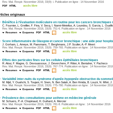
Rev. Mal. Respir. November 2016; 33(9): i. Publication en ligne : 14 November 2016
accès libre
PDF
HTML
rticles originaux
·
Bénéfice à l’évaluation moléculaire en routine pour les cancers bronchiques
C. Fournier, L. Greillier, F. Fina, V. Secq, I. Nanni-Metellus, A. Loundou, S. Garcia, L. Ouafik
Rev. Mal. Respir. November 2016; 33(9): 751-6. Publication en ligne : 14 November 2016
accès libre
Resumen
Esquema
PDF
HTML
·
Score inflammatoire de Glasgow et cancer bronchique : une aide pour hospit
J. Gorham, L. Ameye, M. Paesmans, T. Berghmans, J.P. Sculier, A.-P. Meert
Rev. Mal. Respir. November 2016; 33(9): 759-765. Publication en ligne : 14 November 201
accès libre
Resumen
Esquema
PDF
HTML
·
Effets des particules fines sur les cellules épithéliales bronchiques
R. Aloui, F. Magne, G. Devouassoux, J. Deverchere, P. Ritter, A. Bentaher, Y. Pacheco
Rev. Mal. Respir. November 2016; 33(9): 767-774. Publication en ligne : 14 November 201
accès libre
Resumen
Esquema
PDF
HTML
·
Variabilité inter-nuits du syndrome d’apnée-hypopnée obstructive du sommei
M. Mjid, Y. Ouahchi, S. Toujani, H. Snen, N. Ben Salah, A. Ben Hmida, B. Louzir, N. Mhiri, J. 
Rev. Mal. Respir. November 2016; 33(9): 775-780. Publication en ligne : 14 November 201
accès libre
Resumen
Esquema
PDF
HTML
·
Prévalence des consultations pour asthme en médecine générale
M. Schuers, P.-A. Chopinaud, H. Guihard, A. Mercier
Rev. Mal. Respir. November 2016; 33(9): 781-8. Publication en ligne : 14 November 2016
accès libre
Resumen
Esquema
PDF
HTML