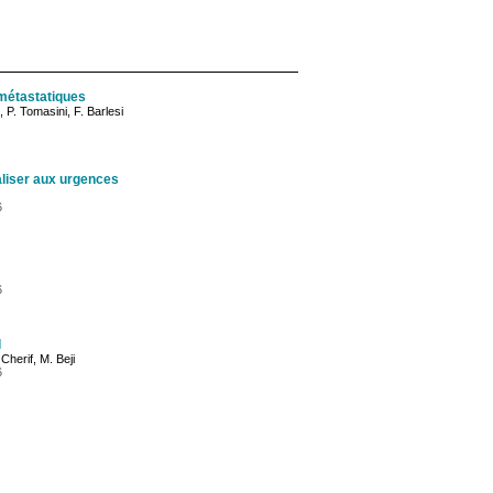
 métastatiques
, P. Tomasini, F. Barlesi
aliser aux urgences
6
6
l
Cherif, M. Beji
6