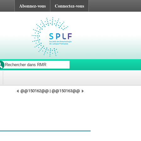
Abonnez-vous
Connectez-vous
@@150162@@
|
@@150163@@