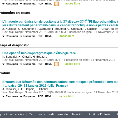
accès libre
Resumen
Esquema
PDF
HTML
rotocoles en cours
·
18
L’imagerie par émission de positons à la 3?-désoxy-3?-[
F]-fluorothymidine (
lors du traitement par erlotinib dans le cancer bronchique non à petites cellul
J. Hureaux, O. Couturier, F. Lacœuille, F. Bouchet, C. Chouaïd, P. Saulnier, T. Urban, les in
Rev. Mal. Respir. November 2016; 33(9): 817-823. Publication en ligne : 14 November 201
accès libre
Resumen
Esquema
PDF
HTML
mage et diagnostic
·
Une opacité hilo-diaphragmatique d’étiologie rare
K. Bouzaïdi, H. Ghraïri, H. Bouazra
Rev. Mal. Respir. November 2016; 33(9): 824-7. Publication en ligne : 14 November 2016
accès libre
Resumen
Esquema
PDF
HTML
rratum
·
Erratum aux Résumés des communications scientifiques présentées lors du
française. 29–31 janvier 2016 (Lille, France)
A. Cuvelier, J.-C. Dalphin, F. Chabot
Rev. Mal. Respir. November 2016; 33(9): 828-830. Publication en ligne : 14 November 201
accès libre
Resumen
Esquema
PDF
HTML
ght - Advertencias
|
Términos y condiciones de utilización
|
Política Editorial
|
P