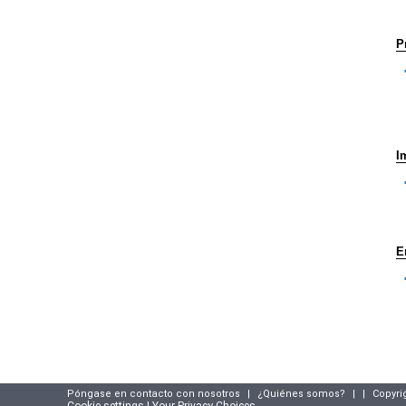
P
I
E
Póngase en contacto con nosotros
|
¿Quiénes somos?
|
|
Copyri