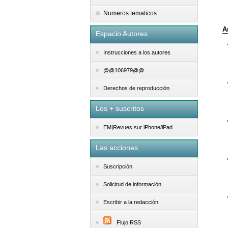
Numeros tematicos
A
Espacio Autores
Instrucciones a los autores
@@106979@@
Derechos de reproducción
Los + suscritos
EM|Revues sur iPhone/iPad
Las acciones
Suscripción
Solicitud de información
Escribir a la redacción
Flujo RSS