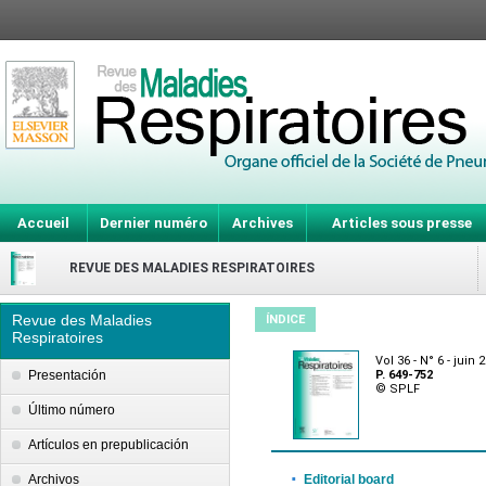
Accueil
Dernier numéro
Archives
Articles sous presse
REVUE DES MALADIES RESPIRATOIRES
Revue des Maladies
ÍNDICE
Respiratoires
Vol 36 - N° 6 - juin 
Presentación
P. 649-752
© SPLF
Último número
Artículos en prepublicación
·
Archivos
Editorial board