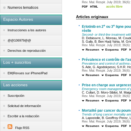
Rev. Mal. Respir. July 2019; 36(6): 
accès libre
PDF
HTML
Numeros tematicos
Articles originaux
Espacio Autores
·
e
e
Erlotinib en 2
ou 3
ligne pou
Instrucciones a los autores
réelle
Second- or third-line treatment with
D. Debieuvre, L. Moreau, M. Couder
@@106979@@
S. Gally, B. Ben Hadj Yahia, M. Gr
Rev. Mal. Respir. July 2019; 36(6):
Resumen
Esquema
PDF
Derechos de reproducción
·
Prévalence et contrôle de l’
Los + suscritos
Prevalence and control of asthma
S. Ade, G. Agodokpessi, S.H.R. Hou
Rev. Mal. Respir. July 2019; 36(6):
EM|Revues sur iPhone/iPad
Resumen
Esquema
PDF
·
Las acciones
Prise en charge aux urgences
Emergency room management of pat
C. Collart, D. Moro-Sibilot, M. Maig
Suscripción
Rev. Mal. Respir. July 2019; 36(6):
Resumen
Esquema
PDF
Solicitud de información
·
Mortalité par cancer du poumo
Trends of lung cancer mortality a
Escribir a la redacción
A. Lapostolle, B. Geoffroy-Perez, L
Rev. Mal. Respir. July 2019; 36(6):
Resumen
Esquema
PDF
Flujo RSS