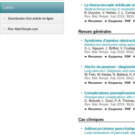
·
La thoracoscopie médicale e
Liens
Medical thoracoscopy in respirato
B. Duysinx, V. Heinen, J.-L. Corhay
Rev. Mal. Respir. July 2019; 36(6):
Soumission d'un article en ligne
Resumen
Esquema
PDF
Rev-Mal-Respir.com
Revues générales
·
Syndrome d’apnées obstructiv
Adolescent obstructive sleep apno
X.-L. Nguyen, J. Briffod, V. Couloig
Rev. Mal. Respir. July 2019; 36(6):
Resumen
Esquema
PDF
·
Abcès du poumon : diagnostic
Lung abscess: Diagnosis and ma
W. Feki, W. Ketata, N. Bahloul, H.
Rev. Mal. Respir. July 2019; 36(6):
Resumen
Esquema
PDF
·
Complications postopératoir
Postoperative complications after 
G. Brioude, L. Gust, P.-A. Thomas
Rev. Mal. Respir. July 2019; 36(6):
Resumen
Esquema
PDF
Cas cliniques
·
Adénocarcinome pancréatique 
Lung metastases of pancreatic ade