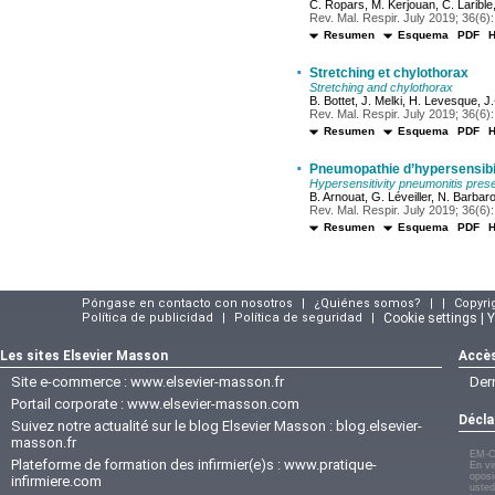
C. Ropars, M. Kerjouan, C. Larible
Rev. Mal. Respir. July 2019; 36(6):
Resumen
Esquema
PDF
·
Stretching et chylothorax
Stretching and chylothorax
B. Bottet, J. Melki, H. Levesque, J
Rev. Mal. Respir. July 2019; 36(6):
Resumen
Esquema
PDF
·
Pneumopathie d’hypersensibil
Hypersensitivity pneumonitis pres
B. Arnouat, G. Léveiller, N. Barbar
Rev. Mal. Respir. July 2019; 36(6):
Resumen
Esquema
PDF
Póngase en contacto con nosotros
|
¿Quiénes somos?
|
|
Copyri
Política de publicidad
|
Política de seguridad
|
Cookie settings | 
Les sites Elsevier Masson
Accès
Site e-commerce :
www.elsevier-masson.fr
Der
Portail corporate :
www.elsevier-masson.com
Décla
Suivez notre actualité sur le blog Elsevier Masson :
blog.elsevier-
masson.fr
EM-C
Plateforme de formation des infirmier(e)s :
www.pratique-
En vi
oposi
infirmiere.com
usted