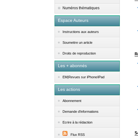
Numéros thématiques
Espace Auteurs
Instructions aux auteurs
Soumettre un article
Droits de reproduction
R
Les + abonnés
EM|Revues sur iPhone/iPad
Les actions
Abonnement
Demande d'informations
Ecrire à la rédaction
S
Flux RSS