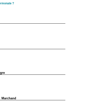
ormonale ?
ègre
E. Marchand