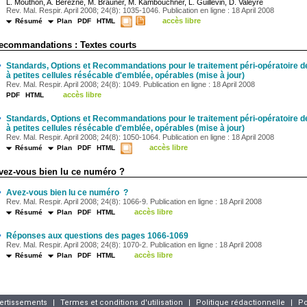
L. Mouthon, A. Berezné, M. Brauner, M. Kambouchner, L. Guillevin, D. Valeyre
Rev. Mal. Respir. April 2008; 24(8): 1035-1046. Publication en ligne : 18 April 2008
accès libre
Résumé
Plan
PDF
HTML
ecommandations : Textes courts
·
Standards, Options et Recommandations pour le traitement péri-opératoire de
à petites cellules résécable d'emblée, opérables (mise à jour)
Rev. Mal. Respir. April 2008; 24(8): 1049. Publication en ligne : 18 April 2008
accès libre
PDF
HTML
·
Standards, Options et Recommandations pour le traitement péri-opératoire de
à petites cellules résécable d'emblée, opérables (mise à jour)
Rev. Mal. Respir. April 2008; 24(8): 1050-1064. Publication en ligne : 18 April 2008
accès libre
Résumé
Plan
PDF
HTML
vez-vous bien lu ce numéro ?
·
Avez-vous bien lu ce numéro ?
Rev. Mal. Respir. April 2008; 24(8): 1066-9. Publication en ligne : 18 April 2008
accès libre
Résumé
Plan
PDF
HTML
·
Réponses aux questions des pages 1066-1069
Rev. Mal. Respir. April 2008; 24(8): 1070-2. Publication en ligne : 18 April 2008
accès libre
Résumé
Plan
PDF
HTML
vertissements
|
Termes et conditions d'utilisation
|
Politique rédactionnelle
|
Po