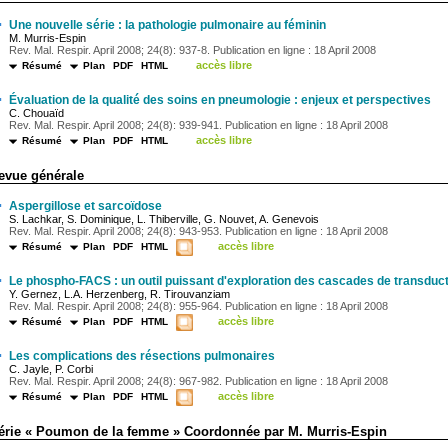
·
Une nouvelle série : la pathologie pulmonaire au féminin
M. Murris-Espin
Rev. Mal. Respir. April 2008; 24(8): 937-8. Publication en ligne : 18 April 2008
accès libre
Résumé
Plan
PDF
HTML
·
Évaluation de la qualité des soins en pneumologie : enjeux et perspectives
C. Chouaïd
Rev. Mal. Respir. April 2008; 24(8): 939-941. Publication en ligne : 18 April 2008
accès libre
Résumé
Plan
PDF
HTML
evue générale
·
Aspergillose et sarcoïdose
S. Lachkar, S. Dominique, L. Thiberville, G. Nouvet, A. Genevois
Rev. Mal. Respir. April 2008; 24(8): 943-953. Publication en ligne : 18 April 2008
accès libre
Résumé
Plan
PDF
HTML
·
Le phospho-FACS : un outil puissant d'exploration des cascades de transducti
Y. Gernez, L.A. Herzenberg, R. Tirouvanziam
Rev. Mal. Respir. April 2008; 24(8): 955-964. Publication en ligne : 18 April 2008
accès libre
Résumé
Plan
PDF
HTML
·
Les complications des résections pulmonaires
C. Jayle, P. Corbi
Rev. Mal. Respir. April 2008; 24(8): 967-982. Publication en ligne : 18 April 2008
accès libre
Résumé
Plan
PDF
HTML
érie « Poumon de la femme » Coordonnée par M. Murris-Espin