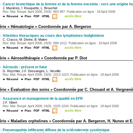
·
Cancer bronchique de la femme et de la femme enceinte : vers une origine h
J. Mazières, I. Rouquette, L. Brouchet
Rev. Mal. Respir. April 2008; 24(8): 983-997. Publication en ligne : 18 April 2008
accès libre
Résumé
Plan
PDF
HTML
érie « Hématologie » Coordonnée par A. Bergeron
·
Atteintes thoraciques au cours des lymphomes hodgkiniens
C. Cracco, M. Divine, B. Maitre
Rev. Mal. Respir. April 2008; 24(8): 999-1012. Publication en ligne : 18 April 2008
accès libre
Résumé
Plan
PDF
HTML
érie « Aérosolthérapie » Coordonnée par P. Diot
·
Aérosols : présent et futur
G. Reychler, J.F. Dessanges, L. Vecellio
Rev. Mal. Respir. April 2008; 24(8): 1013-1023. Publication en ligne : 18 April 2008
accès libre
Résumé
Plan
PDF
HTML
érie « Évaluation des soins » Coordonnée par C. Chouaid et A. Vergnen
·
Assurance et management de la qualité en EFR
J.F. Vibert
Rev. Mal. Respir. April 2008; 24(8): 1025-1034. Publication en ligne : 18 April 2008
accès libre
Résumé
Plan
PDF
HTML
érie « Maladies orphelines » Coordonnée par A. Bergeron, H. Nunes et 
·
Pneumopathie infiltrante diffuse de la sclérodermie systémique