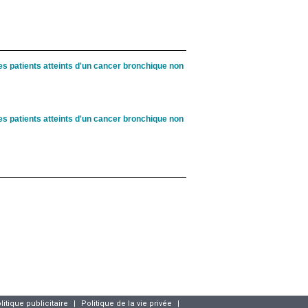
s patients atteints d'un cancer bronchique non
s patients atteints d'un cancer bronchique non
litique publicitaire
|
Politique de la vie privée
|