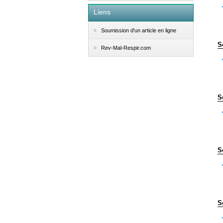
Liens
Soumission d'un article en ligne
S
Rev-Mal-Respir.com
S
S
S