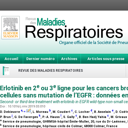
Accueil
Dernier numéro
Archives
Articles sous presse
REVUE DES MALADIES RESPIRATOIRES
e
e
Erlotinib en 2
ou 3
ligne pour les cancers br
cellules sans mutation de l’EGFR : données en
Second- or third-line treatment with erlotinib in EGFR wild-type non-small cel
Doi : 10.1016/j.rmr.2019.03.010
a
,
⁎
b
c
d
e
D. Debieuvre
, L. Moreau
, M. Coudert
, C. Locher
, B. Asselain
, D. Coë
j
k
l
c
c
P. Brun
, G. De Faverges
, P.-A. Hauss
, S. Gally
, B. Ben Hadj Yahia
, M. Grivaux
a
Service de pneumologie, GHRMSA-hôpital Émile-Muller, 20, rue du Dr-Laënnec,
b
Service de pneumologie, hôpitaux civils de Colmar, 68000 Colmar, France