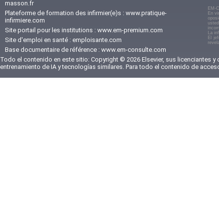
masson.fr
EM-C
Plateforme de formation des infirmier(e)s :
www.pratique-
En vi
oposi
infirmiere.com
usted
incom
Site portail pour les institutions :
www.em-premium.com
La in
El je
Site d'emploi en santé :
emploisante.com
revel
Base documentaire de référence :
www.em-consulte.com
Todo el contenido en este sitio: Copyright © 2026 Elsevier, sus licenciantes y
entrenamiento de IA y tecnologías similares. Para todo el contenido de acces