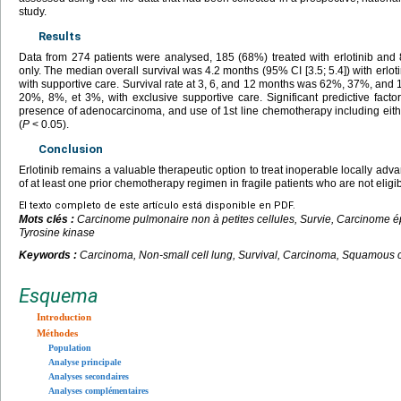
study.
Results
Data from 274 patients were analysed, 185 (68%) treated with erlotinib and 
only. The median overall survival was 4.2
months (95% CI [3.5; 5.4]) with erlot
with supportive care. Survival rate at 3, 6, and 12
months was 62%, 37%, and 17%
20%, 8%, et 3%, with exclusive supportive care. Significant predictive factor
presence of adenocarcinoma, and use of 1st line chemotherapy including eith
(
P
<
0.05).
Conclusion
Erlotinib remains a valuable therapeutic option to treat inoperable locally adv
of at least one prior chemotherapy regimen in fragile patients who are not eligi
El texto completo de este artículo está disponible en PDF.
Mots clés :
Carcinome pulmonaire non à petites cellules, Survie, Carcinome ép
Tyrosine kinase
Keywords :
Carcinoma, Non-small cell lung, Survival, Carcinoma, Squamous ce
Esquema
Introduction
Méthodes
Population
Analyse principale
Analyses secondaires
Analyses complémentaires