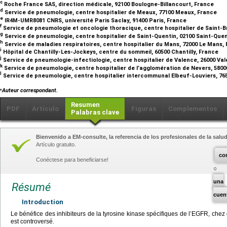
c
Roche France SAS, direction médicale, 92100 Boulogne-Billancourt, France
d
Service de pneumologie, centre hospitalier de Meaux, 77100 Meaux, France
e
IR4M-UMR8081 CNRS, université Paris Saclay, 91400 Paris, France
f
Service de pneumologie et oncologie thoracique, centre hospitalier de Saint-B
g
Service de pneumologie, centre hospitalier de Saint-Quentin, 02100 Saint-Que
h
Service de maladies respiratoires, centre hospitalier du Mans, 72000 Le Mans,
i
Hôpital de Chantilly-Les-Jockeys, centre du sommeil, 60500 Chantilly, France
j
Service de pneumologie-infectiologie, centre hospitalier de Valence, 26000 Va
k
Service de pneumologie, centre hospitalier de l’agglomération de Nevers, 580
l
Service de pneumologie, centre hospitalier intercommunal Elbeuf-Louviers, 76
⁎
Auteur correspondant.
Resumen
PDF
Artículo
Figuras
Complementos
Palabras clave
Bienvenido a EM-consulte, la referencia de los profesionales de la salud
Artículo gratuito.
co
Conéctese para beneficiarse!
una
Résumé
cuen
Introduction
Le bénéfice des inhibiteurs de la tyrosine kinase spécifiques de l’EGFR, chez
est controversé.