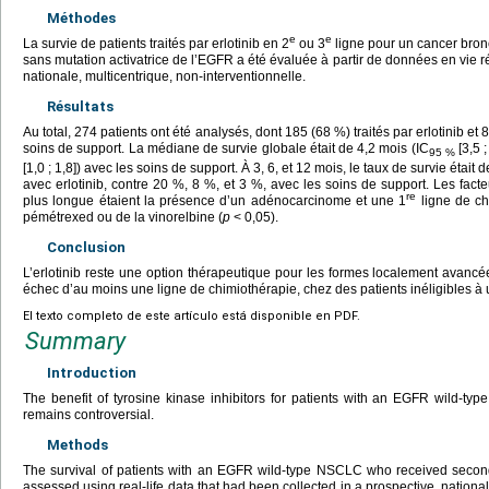
Méthodes
e
e
La survie de patients traités par erlotinib en 2
ou 3
ligne pour un cancer bron
sans mutation activatrice de l’EGFR a été évaluée à partir de données en vie r
nationale, multicentrique, non-interventionnelle.
Résultats
Au total, 274 patients ont été analysés, dont 185 (68 %) traités par erlotinib et
soins de support. La médiane de survie globale était de 4,2 mois (IC
[3,5 ;
95
%
[1,0 ; 1,8]) avec les soins de support. À 3, 6, et 12 mois, le taux de survie étai
avec erlotinib, contre 20 %, 8 %, et 3 %, avec les soins de support. Les fact
re
plus longue étaient la présence d’un adénocarcinome et une 1
ligne de ch
pémétrexed ou de la vinorelbine (
p
<
0,05).
Conclusion
L’erlotinib reste une option thérapeutique pour les formes localement ava
échec d’au moins une ligne de chimiothérapie, chez des patients inéligibles à
El texto completo de este artículo está disponible en PDF.
Summary
Introduction
The benefit of tyrosine kinase inhibitors for patients with an EGFR wild-ty
remains controversial.
Methods
The survival of patients with an EGFR wild-type NSCLC who received second- 
assessed using real-life data that had been collected in a prospective, national