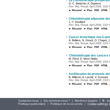
·
La chimiothérapie préopératoi
D.-C. Betticher, A. Depierre
Rev. Mal. Respir. April 2008; 22(6-C
Résumé
Plan
PDF
HTML
·
Chimiothérapie adjuvante des
J.-Y. Douillard
Rev. Mal. Respir. April 2008; 22(6-C
Résumé
Plan
PDF
HTML
·
Cancer bronchique non à petit
A. Belliere, N. Girard, O. Chapet, 
Rev. Mal. Respir. April 2008; 22(6-
Résumé
Plan
PDF
HTML
·
Chimiothérapie des cancers b
M. Pérol, D. Moro-Sibilot
Rev. Mal. Respir. April 2008; 22(6-C
Résumé
Plan
PDF
HTML
·
Amélioration du pronostic des
B. Milleron, A. Lavolé, V. Gounant
Rev. Mal. Respir. April 2008; 22(6-
Résumé
Plan
PDF
HTML
Contactez-nous
|
Qui sommes-nous ?
|
Mentions légales
|
© - A
Politique publicitaire
|
Politique de la vie privée
|
Cookie settings 