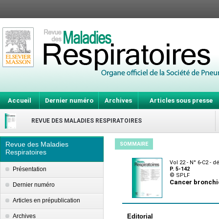
Accueil
Dernier numéro
Archives
Articles sous presse
REVUE DES MALADIES RESPIRATOIRES
Revue des Maladies
SOMMAIRE
Respiratoires
Vol 22 - N° 6-C2 -
Présentation
P. 5-142
© SPLF
Cancer bronchi
Dernier numéro
Articles en prépublication
Archives
Editorial