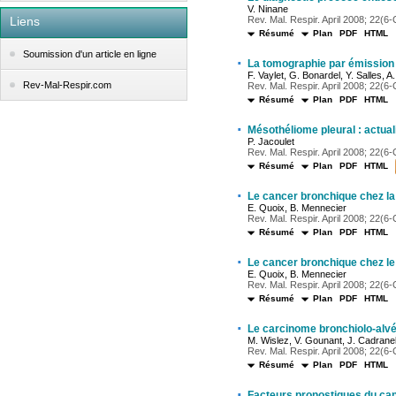
V. Ninane
Liens
Rev. Mal. Respir. April 2008; 22(6-C
Résumé
Plan
PDF
HTML
Soumission d'un article en ligne
·
La tomographie par émission 
F. Vaylet, G. Bonardel, Y. Salles,
Rev-Mal-Respir.com
Rev. Mal. Respir. April 2008; 22(6-C
Résumé
Plan
PDF
HTML
·
Mésothéliome pleural : actual
P. Jacoulet
Rev. Mal. Respir. April 2008; 22(6-C
Résumé
Plan
PDF
HTML
·
Le cancer bronchique chez l
E. Quoix, B. Mennecier
Rev. Mal. Respir. April 2008; 22(6-C
Résumé
Plan
PDF
HTML
·
Le cancer bronchique chez le
E. Quoix, B. Mennecier
Rev. Mal. Respir. April 2008; 22(6-C
Résumé
Plan
PDF
HTML
·
Le carcinome bronchiolo-alvé
M. Wislez, V. Gounant, J. Cadrane
Rev. Mal. Respir. April 2008; 22(6-C
Résumé
Plan
PDF
HTML
·
Facteurs pronostiques du ca