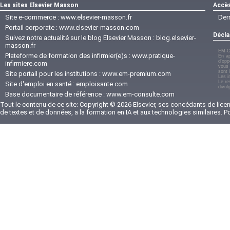
Les sites Elsevier Masson
Accès
Site e-commerce :
www.elsevier-masson.fr
Der
Portail corporate :
www.elsevier-masson.com
Décla
Suivez notre actualité sur le blog Elsevier Masson :
blog.elsevier-
masson.fr
EM-C
Plateforme de formation des infirmier(e)s :
www.pratique-
En ap
d'opp
infirmiere.com
vous 
sont 
Site portail pour les institutions :
www.em-premium.com
Les i
Le re
Site d'emploi en santé :
emploisante.com
divul
Base documentaire de référence :
www.em-consulte.com
Tout le contenu de ce site: Copyright © 2026 Elsevier, ses concédants de licenc
de textes et de données, a la formation en IA et aux technologies similaires. 