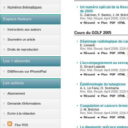
·
Un numéro spécial de la Rev
Numéros thématiques
de 2005
G. Zalcman, F. Barlesi, J.-M. Bréc
Espace Auteurs
Rev. Mal. Respir. April 2008; 22(6-C
Résumé
Plan
PDF
HTML
Instructions aux auteurs
Cours du GOLF 2005
Soumettre un article
·
Dépistage radiologique du ca
E. Lemarié
Rev. Mal. Respir. April 2008; 22(6-C
Droits de reproduction
Résumé
Plan
PDF
HTML
Les + abonnés
·
L’accompagnement au sevrag
G. Errard-Lalande
Rev. Mal. Respir. April 2008; 22(6-C
EM|Revues sur iPhone/iPad
Résumé
Plan
PDF
HTML
Les actions
·
Épidémiologie du tabagisme
A.-L. Le Faou, O. Scemama
Rev. Mal. Respir. April 2008; 22(6-C
Abonnement
Résumé
Plan
PDF
HTML
Demande d'informations
·
Coagulation et cancers bron
J.-M. Bréchot
Rev. Mal. Respir. April 2008; 22(6-C
Ecrire à la rédaction
Résumé
Plan
PDF
HTML
Flux RSS
·
Le diagnostic précoce endos