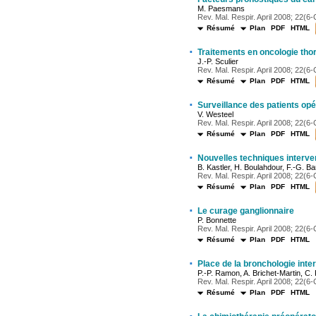
M. Paesmans
Rev. Mal. Respir. April 2008; 22(6-C
Résumé
Plan
PDF
HTML
·
Traitements en oncologie tho
J.-P. Sculier
Rev. Mal. Respir. April 2008; 22(6-C
Résumé
Plan
PDF
HTML
·
Surveillance des patients opé
V. Westeel
Rev. Mal. Respir. April 2008; 22(6-C
Résumé
Plan
PDF
HTML
·
Nouvelles techniques interve
B. Kastler, H. Boulahdour, F.-G. Ba
Rev. Mal. Respir. April 2008; 22(6-C
Résumé
Plan
PDF
HTML
·
Le curage ganglionnaire
P. Bonnette
Rev. Mal. Respir. April 2008; 22(6-C
Résumé
Plan
PDF
HTML
·
Place de la bronchologie inte
P.-P. Ramon, A. Brichet-Martin, C.
Rev. Mal. Respir. April 2008; 22(6-C
Résumé
Plan
PDF
HTML